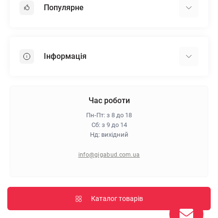
Популярне
Гіпсокартон
OSB
Інформація
Пінопласт
Пінополістирол
Доставка
Мінеральна вата
Оплата
Час роботи
Клей для плитки
Контакти
Пн-Пт: з 8 до 18
Гарантія та повернення
Сб: з 9 до 14
Нд: вихідний
Про магазин
Політика конфіденційності
info@gigabud.com.ua
Відгуки
Блог
Карта сайту
Каталог товарів
Виробники