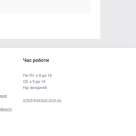
Час роботи
Пн-Пт: з 8 до 18
Сб: з 9 до 14
Нд: вихідний
ення
info@gigabud.com.ua
ійності