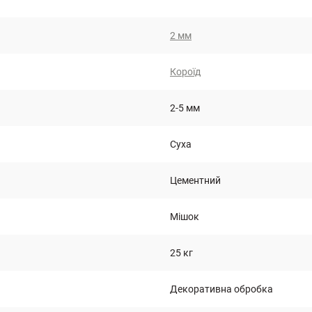
2 мм
Короїд
2-5 мм
Суха
Цементний
Мішок
25 кг
Декоративна обробка