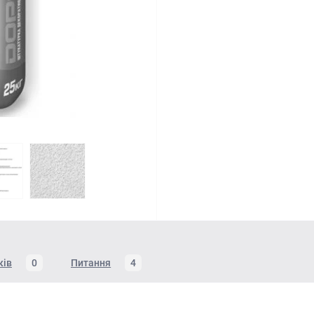
ків
0
Питання
4