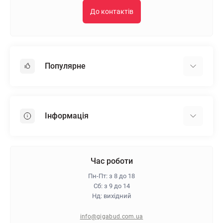
До контактів
Популярне
Гіпсокартон
OSB
Інформація
Пінопласт
Пінополістирол
Доставка
Мінеральна вата
Оплата
Час роботи
Клей для плитки
Контакти
Пн-Пт: з 8 до 18
Гарантія та повернення
Сб: з 9 до 14
Нд: вихідний
Про магазин
Політика конфіденційності
info@gigabud.com.ua