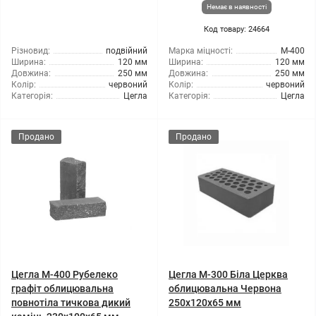
Немає в наявності
Код товару: 24664
Різновид:
подвійний
Марка міцності:
М-400
Ширина:
120 мм
Ширина:
120 мм
Довжина:
250 мм
Довжина:
250 мм
Колір:
червоний
Колір:
червоний
Категорія:
Цегла
Категорія:
Цегла
Продано
Продано
Цегла М-400 Рубелеко
Цегла М-300 Біла Церква
графіт облицювальна
облицювальна Червона
повнотіла тичкова дикий
250х120х65 мм