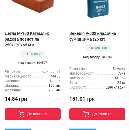
Цегла М-100 Кагамлик
Венеція V-002 кладочна
рядова повнотіла
суміш Зима (25 кг)
250х120х65 мм
В наявності
В наявності
Код товару: 106093
Код товару: 104597
Сезонність:
Зимова
Різновид:
одинарний
Тип готовності:
Суха
Марка міцності:
М-100
Фасовка:
Мішок
Фасовка:
Навал
Вага:
25 кг
Ширина:
120 мм
Вид робіт:
Для кладки
Довжина:
250 мм
14.84 грн
151.01 грн
До кошика
До кошика