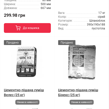
Товщина:
80 мм
Ширина:
500 мм
Довжина:
667 мм
Вага:
17 кг
299.98 грн
Колір:
сірий
Категорія:
Шлакоблок
Розмір:
390x190x188
До кошика
Вид:
пустотіла
Продано
Продано
Цементно-піщана суміш
Цементно-піщана суміш
Велес (25 кг)
Бінекс (25 кг)
Немає в наявності
Немає в наявності