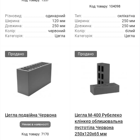
Код товару: 1557
Код товару: 104098
Різновид:
одинарний
Тип:
силікатна
Ширина:
120 мм
Ширина:
250 мм
Довжина:
250 мм
Довжина:
250 мм
Колір:
червоний
Колір:
білий
Категорія:
Цегла
Категорія:
Цегла
Продано
Продано
Цегла подвійна Червона
Цегла М-400 Рубелеко
клінкер облицювальна
Немає в наявності
пустотіла Червона
250x120x65 мм
Код товару: 7170