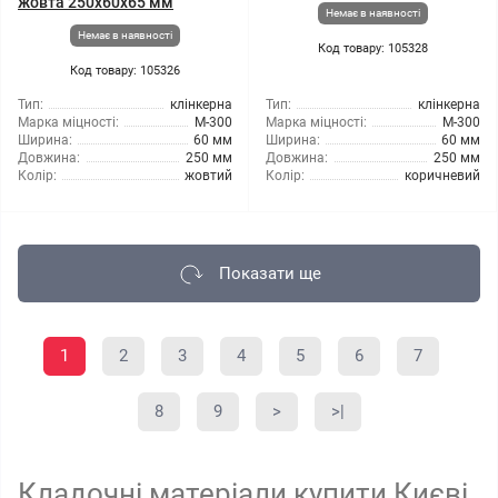
жовта 250x60x65 мм
Немає в наявності
Немає в наявності
Код товару: 105328
Код товару: 105326
Тип:
клінкерна
Тип:
клінкерна
Марка міцності:
М-300
Марка міцності:
М-300
Ширина:
60 мм
Ширина:
60 мм
Довжина:
250 мм
Довжина:
250 мм
Колір:
жовтий
Колір:
коричневий
Показати ще
1
2
3
4
5
6
7
8
9
>
>|
Кладочні матеріали купити Києві