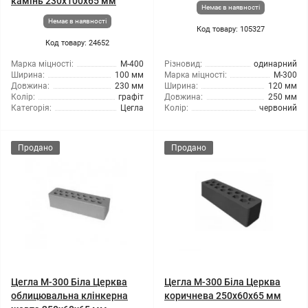
камінь 230x100x65 мм
Немає в наявності
Немає в наявності
Код товару: 105327
Код товару: 24652
Марка міцності:
М-400
Різновид:
одинарний
Ширина:
100 мм
Марка міцності:
М-300
Довжина:
230 мм
Ширина:
120 мм
Колір:
графіт
Довжина:
250 мм
Категорія:
Цегла
Колір:
червоний
Продано
Продано
Цегла М-300 Біла Церква
Цегла М-300 Біла Церква
облицювальна клінкерна
коричнева 250x60x65 мм