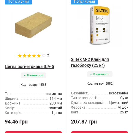
Популярний
Популярний
2
Siltek M-2 Клей для
газоблоку (25 кг)
Цегла вогнетривка ША-5
В наявності
В наявності
Код товару: 5882
Код товару: 1566
Сезонність:
Всесезонна
Тип:
шамотна
Тип готовності:
Суха
Ширина:
114 мм
Суміші за складом:
Цементний
Довжина:
230 мм
Фасовка:
Мішок
Колір:
жовтий
Вага:
25 кг
Категорія:
Цегла
94.46 грн
207.87 грн