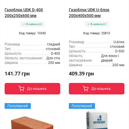
Газоблок UDK D-400
Газоблок UDK U-блок
200x250x600 мм
200x400x500 мм
В наявності
В наявності
Код товару: 10345
Код товару: 25815
Різновид:
U-блок
Різновид:
гладкий
Тип:
стіновий
Тип:
стіновий
Щільність:
D-500
Щільність:
D-400
Область
Для вікон і
Область застосування:
Для стін
застосування:
дверей
Ширина:
200 мм
Ширина:
200 мм
141.77 грн
409.39 грн
До кошика
До кошика
Популярний
Популярний