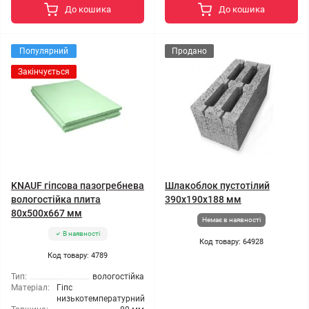
До кошика
До кошика
Популярний
Продано
Закінчується
KNAUF гіпсова пазогребнева
Шлакоблок пустотілий
вологостійка плита
390x190x188 мм
80x500x667 мм
Немає в наявності
В наявності
Код товару: 64928
Код товару: 4789
Тип:
вологостійка
Матеріал:
Гіпс
низькотемпературний