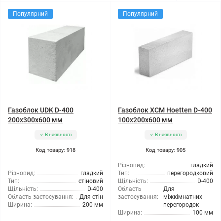
Популярний
Популярний
Газоблок UDK D-400
Газоблок ХСМ Hoetten D-400
200x300x600 мм
100x200x600 мм
В наявності
В наявності
Код товару: 918
Код товару: 905
Різновид:
гладкий
Різновид:
гладкий
Тип:
перегородковий
Тип:
стіновий
Щільність:
D-400
Щільність:
D-400
Область
Для
Область застосування:
Для стін
застосування:
міжкімнатних
Ширина:
200 мм
перегородок
Ширина:
100 мм