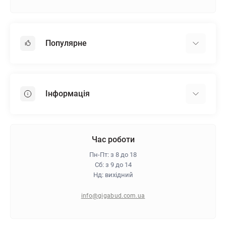
Популярне
Гіпсокартон
OSB
Інформація
Пінопласт
Пінополістирол
Доставка
Мінеральна вата
Оплата
Час роботи
Клей для плитки
Контакти
Пн-Пт: з 8 до 18
Гарантія та повернення
Сб: з 9 до 14
Нд: вихідний
Про магазин
Політика конфіденційності
info@gigabud.com.ua
Відгуки
Блог