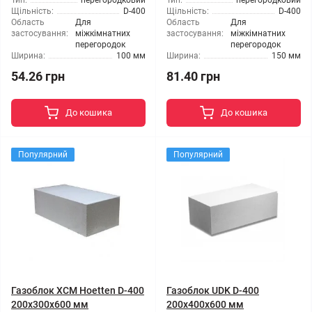
Тип:
перегородковий
Тип:
перегородковий
Щільність:
D-400
Щільність:
D-400
Область
Для
Область
Для
застосування:
міжкімнатних
застосування:
міжкімнатних
перегородок
перегородок
Ширина:
100 мм
Ширина:
150 мм
54.26 грн
81.40 грн
До кошика
До кошика
Популярний
Популярний
Газоблок ХСМ Hoetten D-400
Газоблок UDK D-400
200x300x600 мм
200x400x600 мм