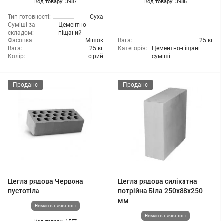
Код товару: 3987
Код товару: 3986
Тип готовності:
Суха
Суміші за
Цементно-
складом:
піщаний
Фасовка:
Мішок
Вага:
25 кг
Вага:
25 кг
Категорія:
Цементно-піщані
Колір:
сірий
суміші
Продано
Продано
Цегла рядова Червона
Цегла рядова силікатна
пустотіла
потрійна Біла 250х88х250
мм
Немає в наявності
Немає в наявності