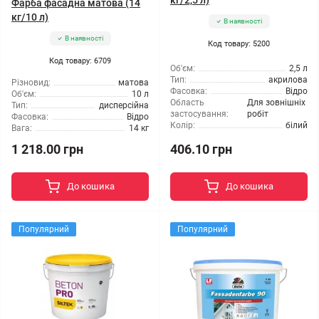
кг/2,5 л)
Фарба фасадна матова (14
кг/10 л)
В наявності
В наявності
Код товару: 5200
Код товару: 6709
Об'єм:
2,5 л
Тип:
акрилова
Різновид:
матова
Фасовка:
Відро
Об'єм:
10 л
Область
Для зовнішніх
Тип:
дисперсійна
застосування:
робіт
Фасовка:
Відро
Колір:
білий
Вага:
14 кг
1 218.00 грн
406.10 грн
До кошика
До кошика
Популярний
Популярний