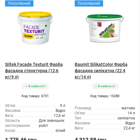
Популярний
Популярний
Siltek Facade Texturit Фарба
Baumit SilikatColor Фарба
фасадна структурна (12,6
фасадна силікатна (22,4
кг/9 л)
кг/14 л)
В наявності
В наявності
Код товару: 6731
Код товару: 15288
Об'єм:
9 л
Різновид:
матова
Фасовка:
Відро
Об'єм:
14 л
Вага:
12,6 кг
Тип:
силікатна
Область
Для зовнішніх
Фасовка:
Відро
застосування:
робіт
Вага:
22,4 кг
Колір:
білий
1 775.46 грн
4 312.58 грн