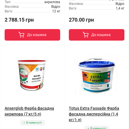
Тип:
акрилова
Фасовка:
Відро
Фасовка:
Відро
Вага:
1,4 кг
Вага:
12 кг
2 788.15 грн
270.00 грн
До кошика
До кошика
Anserglob Фарба фасадна
Totus Extra Fassade Фарба
акрилова (7 кг/5 л)
фасадна дисперсійна (1,4
кг/1 л)
В наявності
В наявності