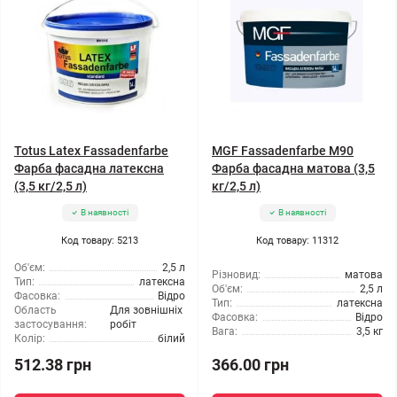
Totus Latex Fassadenfarbe
MGF Fassadenfarbe М90
Фарба фасадна латексна
Фарба фасадна матова (3,5
(3,5 кг/2,5 л)
кг/2,5 л)
В наявності
В наявності
Код товару: 5213
Код товару: 11312
Об'єм:
2,5 л
Різновид:
матова
Тип:
латексна
Об'єм:
2,5 л
Фасовка:
Відро
Тип:
латексна
Область
Для зовнішніх
Фасовка:
Відро
застосування:
робіт
Вага:
3,5 кг
Колір:
білий
512.38 грн
366.00 грн