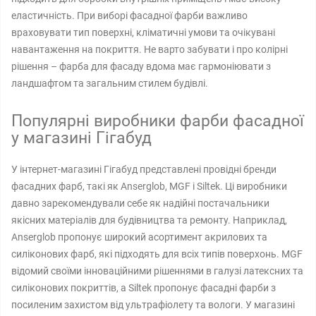
еластичність. При виборі фасадної фарби важливо
враховувати тип поверхні, кліматичні умови та очікувані
навантаження на покриття. Не варто забувати і про колірні
рішення – фарба для фасаду вдома має гармоніювати з
ландшафтом та загальним стилем будівлі.
Популярні виробники фарби фасадної
у магазині Гігабуд
У інтернет-магазині Гігабуд представлені провідні бренди
фасадних фарб, такі як Anserglob, MGF і Siltek. Ці виробники
давно зарекомендували себе як надійні постачальники
якісних матеріалів для будівництва та ремонту. Наприклад,
Anserglob пропонує широкий асортимент акрилових та
силіконових фарб, які підходять для всіх типів поверхонь. MGF
відомий своїми інноваційними рішеннями в галузі латексних та
силіконових покриттів, а Siltek пропонує фасадні фарби з
посиленим захистом від ультрафіолету та вологи. У магазині