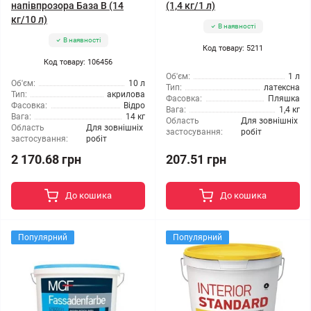
напівпрозора База В (14
(1,4 кг/1 л)
кг/10 л)
В наявності
В наявності
Код товару: 5211
Код товару: 106456
Об'єм:
1 л
Об'єм:
10 л
Тип:
латексна
Тип:
акрилова
Фасовка:
Пляшка
Фасовка:
Відро
Вага:
1,4 кг
Вага:
14 кг
Область
Для зовнішніх
Область
Для зовнішніх
застосування:
робіт
застосування:
робіт
2 170.68 грн
207.51 грн
До кошика
До кошика
Популярний
Популярний