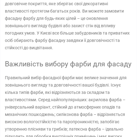
довговічне покриття, яке зберігає свої декоративні
властивості протягом багатьох років. Ви можете замовити
фасадну фарбу для будь-яких цілей – це оновлення
зовнішнього вигляду будівлі або захист стін від впливу
погодних умов. У Києві все більше забудовників та приватних
осіб обирають фарбу фасадну завдяки її довговічності та
стійкості до вицвітання.
Важливість вибору фарби для фасаду
Правильний вибір фасадної фарби має велике значення для
зовнішнього вигляду та довговічності вашої будівлі. Існує
кілька типів фарби, які відрізняються за складом та
властивостями. Серед найпопулярніших: акрилова фарба –
універсальний варіант, стійкий до атмосферних опадів та
механічних пошкоджень; силіконова фарба – відрізняється
високою вологостійкістю та паропроникністю, запобігає
утворенню плісняви ​​та грибків; латексна фарба – ідеально
підходить для обробки внутрішніх приміщень і має високу