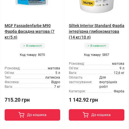
MGF Fassadenfarbe М90
Siltek Interior Standard Фарба
Фарба фасадна матова (7
інтер'єрна глибокоматова
кг/5 л)
(14 кг/10 л)
В наявності
В наявності
Код товару: 8070
Код товару: 5857
Різновид:
матова
Різновид:
матова
Об'єм:
9 л
Об'єм:
5 л
Вага:
12,6 кг
Тип:
латексна
Область
Для
Фасовка:
Відро
застосування:
внутрішніх
Вага:
7 кг
робіт
Категорія:
Фарба
715.20 грн
1 142.92 грн
До кошика
До кошика