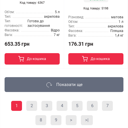
Код товару: 6367
Код товару: 5198
Об'єм:
5 л
Тип:
акрилова
Різновид:
матова
Тип
Готова до
Об'єм:
1 л
готовності:
застосування
Тип:
акрилова
Фасовка:
Відро
Фасовка:
Пляшка
Вага:
7 кг
Вага:
1,4 кг
653.35 грн
176.31 грн
До кошика
До кошика
Показати ще
1
2
3
4
5
6
7
8
9
>
>|