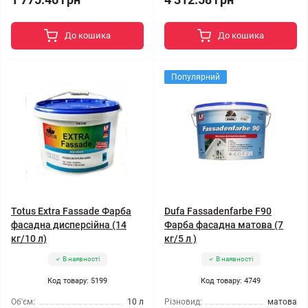
До кошика
До кошика
Популярний
Totus Extra Fassade Фарба
Dufa Fassadenfarbe F90
фасадна дисперсійна (14
Фарба фасадна матова (7
кг/10 л)
кг/5 л )
В наявності
В наявності
Код товару: 5199
Код товару: 4749
Об'єм:
10 л
Різновид:
матова