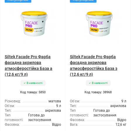
Siltek Facade Pro Фарба
Siltek Facade Pro Фарба
фасадна акрилова
фасадна акрилова
атмосферостійка База а
атмосферостійка База з
(12,6 кг/9 л)
(12,6 кг/9 л)
В наявності
В наявності
Код товару: 5850
Код товару: 38968
Різновид:
матова
Об'єм:
9 л
Об'єм:
9 л
Тип:
акрилова
Тип:
акрилова
Тип
Готова до
Тип
Готова до
готовності:
застосування
готовності:
застосування
Фасовка:
Відро
Фасовка:
Відро
Вага:
12,6 кг