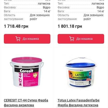
Тип:
латексна
Тип:
латексна
Фасовка:
Відро
Фасовка:
Відро
Вага:
14 кг
Вага:
14 кг
Область
Для зовнішніх
Область
Для зовнішніх
застосування:
робіт
застосування:
робіт
1 718.48 грн
1 801.18 грн
До кошика
До кошика
CERESIT CT-44 Супер Фарба
Totus Latex Fassadenfarbe
фасадна акрилова
Фарба фасадна латексна