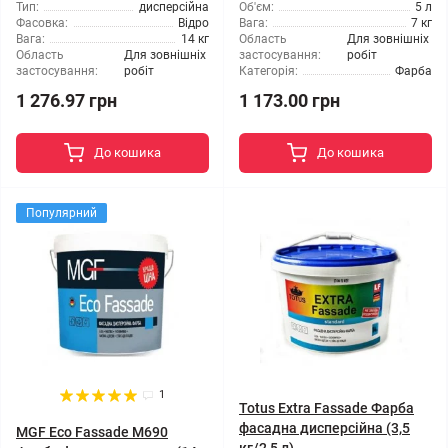
Тип:
дисперсійна
Об'єм:
5 л
Фасовка:
Відро
Вага:
7 кг
Вага:
14 кг
Область
Для зовнішніх
Область
Для зовнішніх
застосування:
робіт
застосування:
робіт
Категорія:
Фарба
1 276.97 грн
1 173.00 грн
До кошика
До кошика
Популярний
1
Totus Extra Fassade Фарба
фасадна дисперсійна (3,5
MGF Eco Fassade M690