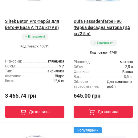
Siltek Beton Pro Фарба для
Dufa Fassadenfarbe F90
бетону База А (12,6 кг/9 л)
Фарба фасадна матова (3,5
кг/2,5 л)
В наявності
В наявності
Код товару: 10811
Код товару: 4748
Різновид:
глянцева
Різновид:
матова
Об'єм:
9 л
Об'єм:
2,5 л
Тип:
акрилова
Фасовка:
Банка
Фасовка:
Відро
Вага:
3,5 кг
Вага:
12,6 кг
Область
Для зовнішніх
застосування:
робіт
3 465.74 грн
645.00 грн
До кошика
До кошика
Популярний