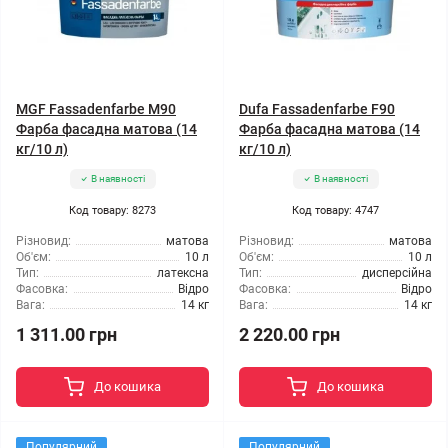
MGF Fassadenfarbe М90
Dufa Fassadenfarbe F90
Фарба фасадна матова (14
Фарба фасадна матова (14
кг/10 л)
кг/10 л)
В наявності
В наявності
Код товару: 8273
Код товару: 4747
Різновид:
матова
Різновид:
матова
Об'єм:
10 л
Об'єм:
10 л
Тип:
латексна
Тип:
дисперсійна
Фасовка:
Відро
Фасовка:
Відро
Вага:
14 кг
Вага:
14 кг
1 311.00 грн
2 220.00 грн
До кошика
До кошика
Популярний
Популярний