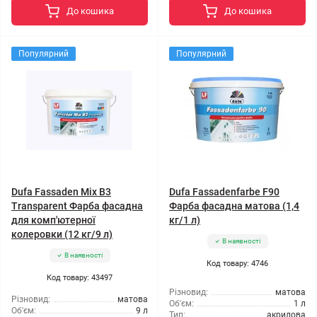
До кошика
До кошика
Популярний
Популярний
Dufa Fassaden Mix В3
Dufa Fassadenfarbe F90
Transparent Фарба фасадна
Фарба фасадна матова (1,4
для комп'ютерної
кг/1 л)
колеровки (12 кг/9 л)
В наявності
В наявності
Код товару: 4746
Код товару: 43497
Різновид:
матова
Різновид:
матова
Об'єм:
1 л
Об'єм:
9 л
Тип:
акрилова