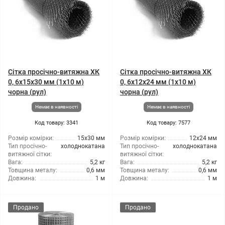
Сітка просічно-витяжна ХК
Сітка просічно-витяжна ХК
0, 6x15x30 мм (1x10 м)
0, 6x12x24 мм (1x10 м)
чорна (рул)
чорна (рул)
Немає в наявності
Немає в наявності
Код товару: 3341
Код товару: 7577
Розмір комірки:
15x30 мм
Розмір комірки:
12x24 мм
Тип просічно-
холоднокатана
Тип просічно-
холоднокатана
витяжної сітки:
витяжної сітки:
Вага:
5,2 кг
Вага:
5,2 кг
Товщина металу:
0,6 мм
Товщина металу:
0,6 мм
Довжина:
1 м
Довжина:
1 м
Продано
Продано