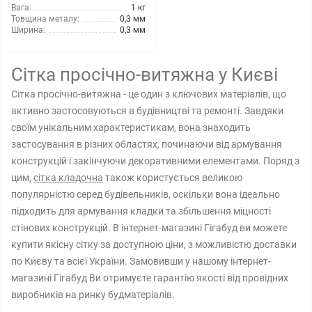
Вага:
1 кг
Товщина металу:
0,3 мм
Ширина:
0,3 мм
Сітка просічно-витяжна у Києві
Сітка просічно-витяжна - це один з ключових матеріалів, що
активно застосовуються в будівництві та ремонті. Завдяки
своїм унікальним характеристикам, вона знаходить
застосування в різних областях, починаючи від армування
конструкцій і закінчуючи декоративними елементами. Поряд з
цим,
сітка кладочна
також користується великою
популярністю серед будівельників, оскільки вона ідеально
підходить для армування кладки та збільшення міцності
стінових конструкцій. В інтернет-магазині Гігабуд ви можете
купити якісну сітку за доступною ціни, з можливістю доставки
по Києву та всієї України. Замовивши у нашому інтернет-
магазині Гігабуд Ви отримуєте гарантію якості від провідних
виробників на ринку будматеріалів.