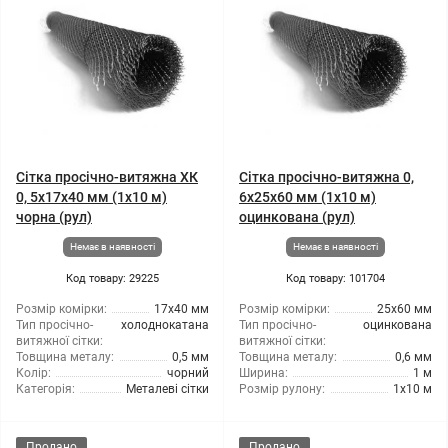
Сітка просічно-витяжна ХК
Сітка просічно-витяжна 0,
0, 5x17x40 мм (1x10 м)
6x25x60 мм (1x10 м)
чорна (рул)
оцинкована (рул)
Немає в наявності
Немає в наявності
Код товару: 29225
Код товару: 101704
Розмір комірки:
17x40 мм
Розмір комірки:
25x60 мм
Тип просічно-
холоднокатана
Тип просічно-
оцинкована
витяжної сітки:
витяжної сітки:
Товщина металу:
0,5 мм
Товщина металу:
0,6 мм
Колір:
чорний
Ширина:
1 м
Категорія:
Металеві сітки
Розмір рулону:
1x10 м
Продано
Продано