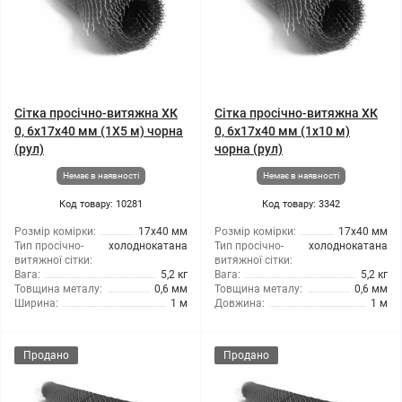
Сітка просічно-витяжна ХК
Сітка просічно-витяжна ХК
0, 6x17x40 мм (1X5 м) чорна
0, 6x17x40 мм (1x10 м)
(рул)
чорна (рул)
Немає в наявності
Немає в наявності
Код товару: 10281
Код товару: 3342
Розмір комірки:
17x40 мм
Розмір комірки:
17x40 мм
Тип просічно-
холоднокатана
Тип просічно-
холоднокатана
витяжної сітки:
витяжної сітки:
Вага:
5,2 кг
Вага:
5,2 кг
Товщина металу:
0,6 мм
Товщина металу:
0,6 мм
Ширина:
1 м
Довжина:
1 м
Продано
Продано