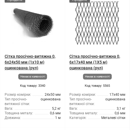
Сітка просічно-витяжна 0,
Сітка просічно-витяжна 0,
6x24x50 мм (1x10 м)
6x17x40 мм (1X5 м)
оцинкована (рул)
оцинкована (рул)
Немає в наявності
Немає в наявності
Код товару: 3340
Код товару: 5565
Розмір комірки:
24x50 мм
Розмір комірки:
17x40 мм
Тип просічно-
оцинкована
Тип просічно-
оцинкована
витяжної сітки:
витяжної сітки:
Вага:
5,2 кг
Вага:
3,1 кг
Товщина металу:
0,6 мм
Товщина металу:
0,6 мм
Довжина:
1 м
Категорія:
Металеві сітки