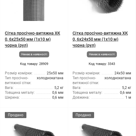
Сітка просічно-витяжна ХК
Сітка просічно-витяжна ХК
0, 6x25x50 мм (1x10 м)
0, 6x24x50 мм (1x10 м)
чорна (рул)
чорна (рул)
Немає в наявності
Немає в наявності
Код товару: 28909
Код товару: 3343
Розмір комірки:
25x50 мм
Розмір комірки:
24x50 мм
Тип просічно-
холоднокатана
Тип просічно-
холоднокатана
витяжної сітки:
витяжної сітки:
Вага:
5,2 кг
Вага:
5,2 кг
Товщина металу:
0,6 мм
Товщина металу:
0,6 мм
Ширина:
0,6 мм
Довжина:
1 м
Продано
Продано