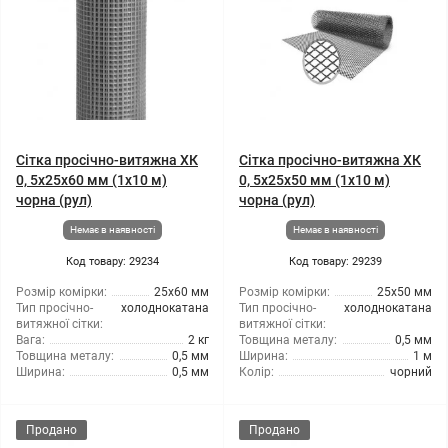
Сітка просічно-витяжна ХК
Сітка просічно-витяжна ХК
0, 5x25x60 мм (1x10 м)
0, 5x25x50 мм (1x10 м)
чорна (рул)
чорна (рул)
Немає в наявності
Немає в наявності
Код товару: 29234
Код товару: 29239
Розмір комірки:
25x60 мм
Розмір комірки:
25x50 мм
Тип просічно-
холоднокатана
Тип просічно-
холоднокатана
витяжної сітки:
витяжної сітки:
Вага:
2 кг
Товщина металу:
0,5 мм
Товщина металу:
0,5 мм
Ширина:
1 м
Ширина:
0,5 мм
Колір:
чорний
Продано
Продано