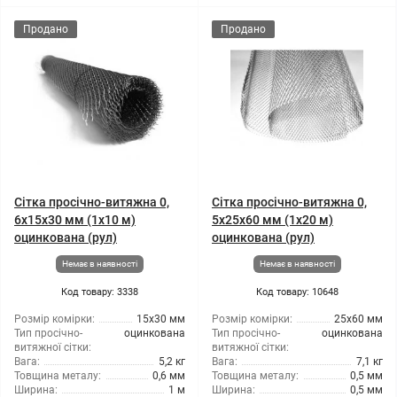
Продано
Продано
Сітка просічно-витяжна 0,
Сітка просічно-витяжна 0,
6x15x30 мм (1x10 м)
5x25x60 мм (1x20 м)
оцинкована (рул)
оцинкована (рул)
Немає в наявності
Немає в наявності
Код товару: 3338
Код товару: 10648
Розмір комірки:
15x30 мм
Розмір комірки:
25x60 мм
Тип просічно-
оцинкована
Тип просічно-
оцинкована
витяжної сітки:
витяжної сітки:
Вага:
5,2 кг
Вага:
7,1 кг
Товщина металу:
0,6 мм
Товщина металу:
0,5 мм
Ширина:
1 м
Ширина:
0,5 мм