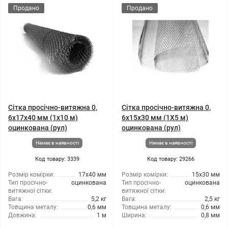
Продано
Продано
Сітка просічно-витяжна 0,
Сітка просічно-витяжна 0,
6x17x40 мм (1x10 м)
6x15x30 мм (1X5 м)
оцинкована (рул)
оцинкована (рул)
Немає в наявності
Немає в наявності
Код товару: 3339
Код товару: 29266
Розмір комірки:
17x40 мм
Розмір комірки:
15x30 мм
Тип просічно-
оцинкована
Тип просічно-
оцинкована
витяжної сітки:
витяжної сітки:
Вага:
5,2 кг
Вага:
2,5 кг
Товщина металу:
0,6 мм
Товщина металу:
0,6 мм
Довжина:
1 м
Ширина:
0,8 мм