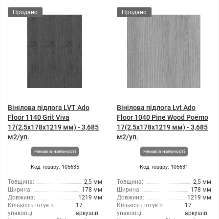
Продано
Продано
Вінілова підлога LVT Ado
Вінілова підлога Lvt Ado
Floor 1140 Grit Viva
Floor 1040 Pine Wood Poemo
17(2,5x178x1219 мм) - 3,685
17(2,5x178x1219 мм) - 3,685
м2/уп.
м2/уп.
Немає в наявності
Немає в наявності
Код товару: 105635
Код товару: 105631
Товщина:
2,5 мм
Товщина:
2,5 мм
Ширина:
178 мм
Ширина:
178 мм
Довжина:
1219 мм
Довжина:
1219 мм
Кількість штук в
17
Кількість штук в
17
упаковці:
аркушів
упаковці:
аркушів