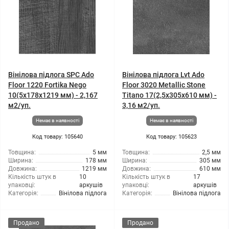
Вінілова підлога SPC Ado
Вінілова підлога Lvt Ado
Floor 1220 Fortika Nego
Floor 3020 Metallic Stone
10(5x178x1219 мм) - 2,167
Titano 17(2,5x305x610 мм) -
м2/уп.
3,16 м2/уп.
Немає в наявності
Немає в наявності
Код товару: 105640
Код товару: 105623
Товщина:
5 мм
Товщина:
2,5 мм
Ширина:
178 мм
Ширина:
305 мм
Довжина:
1219 мм
Довжина:
610 мм
Кількість штук в
10
Кількість штук в
17
упаковці:
аркушів
упаковці:
аркушів
Категорія:
Вінілова підлога
Категорія:
Вінілова підлога
Продано
Продано