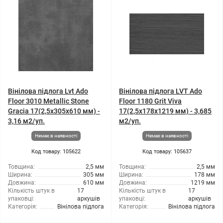
Вінілова підлога Lvt Ado
Вінілова підлога LVT Ado
Floor 3010 Metallic Stone
Floor 1180 Grit Viva
Gracia 17(2,5x305x610 мм) -
17(2,5x178x1219 мм) - 3,685
3,16 м2/уп.
м2/уп.
Немає в наявності
Немає в наявності
Код товару: 105622
Код товару: 105637
Товщина:
2,5 мм
Товщина:
2,5 мм
Ширина:
305 мм
Ширина:
178 мм
Довжина:
610 мм
Довжина:
1219 мм
Кількість штук в
17
Кількість штук в
17
упаковці:
аркушів
упаковці:
аркушів
Категорія:
Вінілова підлога
Категорія:
Вінілова підлога