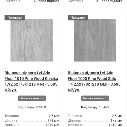
Категорія:
Вінілова підлога
Категорія:
Вінілова підлога
Продано
Продано
Вінілова підлога Lvt Ado
Вінілова підлога Lvt Ado
Floor 1010 Pine Wood Klasika
Floor 1000 Pine Wood Stilo
17(2,5x178x1219 мм) - 3,685
17(2,5x178x1219 мм) - 3,685
м2/уп.
м2/уп.
Немає в наявності
Немає в наявності
Код товару: 105630
Код товару: 105629
Товщина:
2,5 мм
Товщина:
2,5 мм
Ширина:
178 мм
Ширина:
178 мм
Довжина:
1219 мм
Довжина:
1219 мм