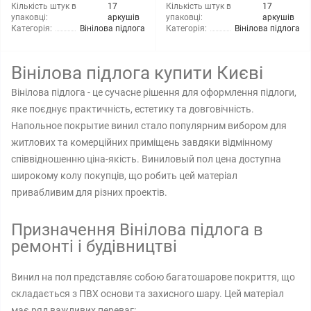
Кількість штук в
17
Кількість штук в
17
упаковці:
аркушів
упаковці:
аркушів
Категорія:
Вінілова підлога
Категорія:
Вінілова підлога
Вінілова підлога купити Києві
Вінілова підлога - це сучасне рішення для оформлення підлоги,
яке поєднує практичність, естетику та довговічність.
Напольное покрытие винил стало популярним вибором для
житлових та комерційних приміщень завдяки відмінному
співвідношенню ціна-якість. Виниловый пол цена доступна
широкому колу покупців, що робить цей матеріал
привабливим для різних проектів.
Призначення Вінілова підлога в
ремонті і будівництві
Винил на пол представляє собою багатошарове покриття, що
складається з ПВХ основи та захисного шару. Цей матеріал
має ряд важливих переваг: