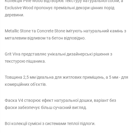
Колекція Pine Wood відтворює текстуру натуральної сосни, а
Exclusive Wood пропонує преміальні декори цінних порід
деревини.
Metallic Stone та Concrete Stone імітують натуральний камінь з
металевим відливом та бетон відповідно.
Grit Viva представляє унікальні дизайнерські рішення з
текстурою піщаника.
Товщина 2,5 мм ідеальна для житлових приміщень, а 5 мм - для
комерційних об'єктів.
Фаска V4 створює ефект натуральної дошки, варіант без
фаски забезпечує більш сучасний вигляд.
Всі колекції сумісні з системами теплої підлоги.