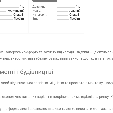
наявності
1 м
Довжина:
1 м
коричневий
Колір:
зелений
Ондулін
Категорія:
Ондулін
Гребінь
Вид:
Гребінь
ху - запорука комфорту та захисту від негоди. Ондулін – це оптимал
м властивостям, він забезпечує надійний захист від опадів та вітру
онті і будівництві
, який відрізняється легкістю, міцністю та простотою монтажу. Чом
 економічно вигідних варіантів покрівельних матеріалів на ринку. К
ручна форма листів дозволяє швидко та легко виконати монтаж, нав