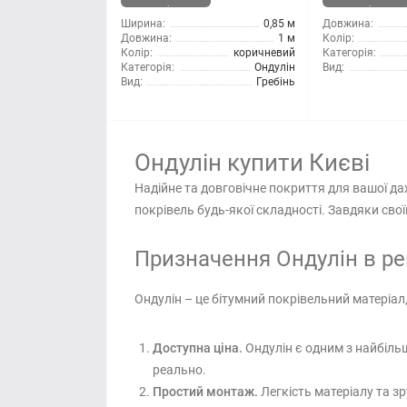
наявності
наявності
Ширина:
0,85 м
Довжина:
Довжина:
1 м
Колір:
Колір:
коричневий
Категорія:
Категорія:
Ондулін
Вид:
Вид:
Гребінь
Ондулін купити Києві
Надійне та довговічне покриття для вашої да
покрівель будь-якої складності. Завдяки свої
Призначення Ондулін в рем
Ондулін – це бітумний покрівельний матеріал
Доступна ціна.
Ондулін є одним з найбільш
реально.
Простий монтаж.
Легкість матеріалу та з