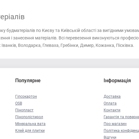
еріалів
ку будматеріалів по Києву та Київській області за вигідними умов
ня і занесення матеріалів. Всі перевезення виконуються професіон
 Іванків, Володарка, Глеваха, Гребінки, Димер, Кожанка, Пісківка.
Популярне
Інформація
Гіпсокартон
Доставка
OSB
Оплата
Пінопласт
Контакти
Пінополістирол
Гарантія та поверн
Мінеральна вата
Про магазин
Клей для плитки
Політика конфіденц
Відгуки