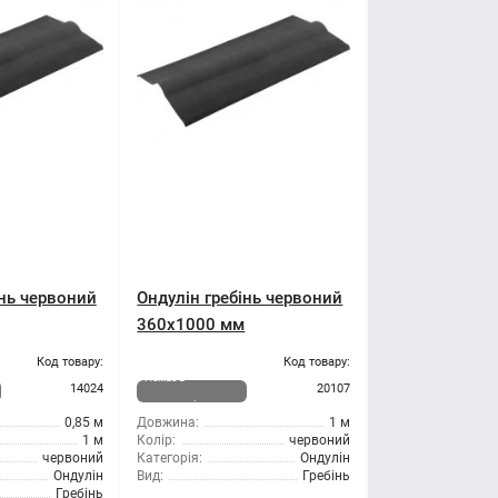
інь червоний
Ондулін гребінь червоний
360x1000 мм
Код товару:
Код товару:
Немає в
14024
20107
наявності
0,85 м
Довжина:
1 м
1 м
Колір:
червоний
червоний
Категорія:
Ондулін
Ондулін
Вид:
Гребінь
Гребінь