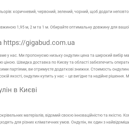
льорів: коричневий, червоний, зелений, чорний, щоб додати неповт
вжиною 1,95 м, 2 м та 1 м. Обирайте оптимальну довжину для вашої 
 https://gigabud.com.ua
аме у нас. Ми пропонуємо низьку ондулин цена та широкий вибір мате
ою ціною. Швидка доставка по Києву та області забезпечить опера
икими партіями, ви отримуєте додаткові знижки. Стоимость ондулин
кій якості, ондулин купить у нас – це вигідне та надійне рішення. 
лін в Києві
окрівельних матеріалів, відомий своєю інноваційністю та якістю. Ко
дходять для різних кліматичних умов. Ондулін, як один з найвідоміш