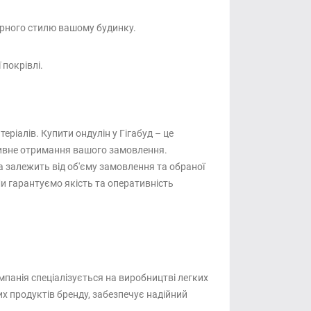
орного стилю вашому будинку.
покрівлі.
ріалів. Купити ондулін у Гігабуд – це
тивне отримання вашого замовлення.
а залежить від об'єму замовлення та обраної
Ми гарантуємо якість та оперативність
мпанія спеціалізується на виробництві легких
их продуктів бренду, забезпечує надійний