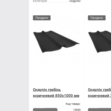
Категорія:
Ондулін
Продано
Продано
Ондулін гребінь
Ондулін греб
коричневий 850x1000 мм
коричневий
Код товару:
Немає в
Немає в
13943