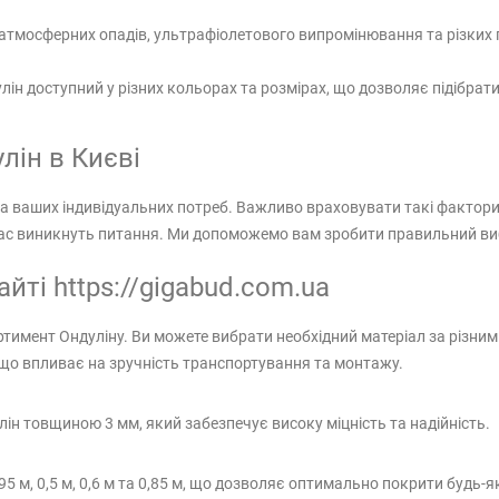
 атмосферних опадів, ультрафіолетового випромінювання та різких 
.
лін доступний у різних кольорах та розмірах, що дозволяє підібрат
лін в Києві
 та ваших індивідуальних потреб. Важливо враховувати такі фактори 
вас виникнуть питання. Ми допоможемо вам зробити правильний вибір
йті https://gigabud.com.ua
ртимент Ондуліну. Ви можете вибрати необхідний матеріал за різни
, що впливає на зручність транспортування та монтажу.
ін товщиною 3 мм, який забезпечує високу міцність та надійність.
 м, 0,5 м, 0,6 м та 0,85 м, що дозволяє оптимально покрити будь-я