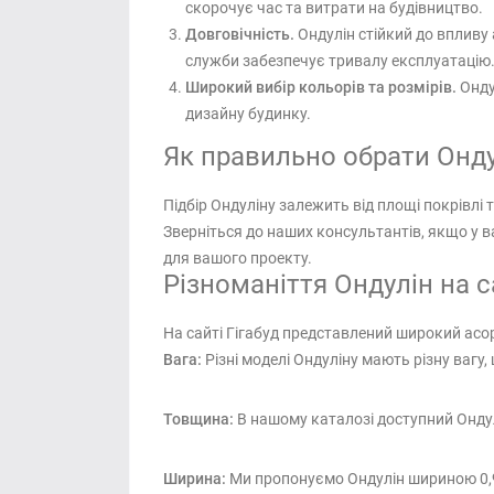
скорочує час та витрати на будівництво.
Довговічність.
Ондулін стійкий до впливу
служби забезпечує тривалу експлуатацію
Широкий вибір кольорів та розмірів.
Онду
дизайну будинку.
Як правильно обрати Онду
Підбір Ондуліну залежить від площі покрівлі
Зверніться до наших консультантів, якщо у 
для вашого проекту.
Різноманіття Ондулін на са
На сайті Гігабуд представлений широкий асо
Вага:
Різні моделі Ондуліну мають різну вагу
Товщина:
В нашому каталозі доступний Ондул
Ширина:
Ми пропонуємо Ондулін шириною 0,95