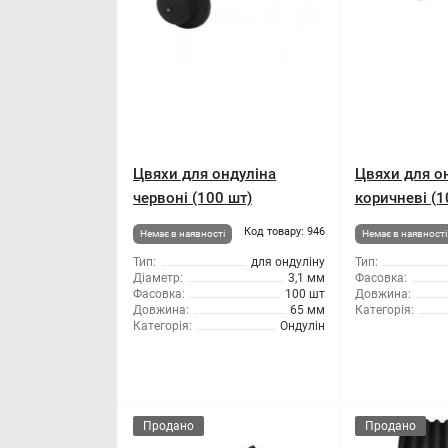
Цвяхи для ондуліна
Цвяхи для о
червоні (100 шт)
коричневі (1
Код товару: 946
Немає в наявності
Немає в наявності
Тип:
для ондуліну
Тип:
Діаметр:
3,1 мм
Фасовка:
Фасовка:
100 шт
Довжина:
Довжина:
65 мм
Категорія:
Категорія:
Ондулін
Продано
Продано