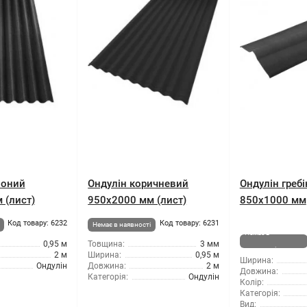
воний
Ондулін коричневий
Ондулін греб
 (лист)
950x2000 мм (лист)
850x1000 мм
Код товару: 6232
Код товару: 6231
Немає в наявності
Немає в
0,95 м
Товщина:
3 мм
наявності
2 м
Ширина:
0,95 м
Ширина:
Ондулін
Довжина:
2 м
Довжина:
Категорія:
Ондулін
Колір:
Категорія:
Вид: