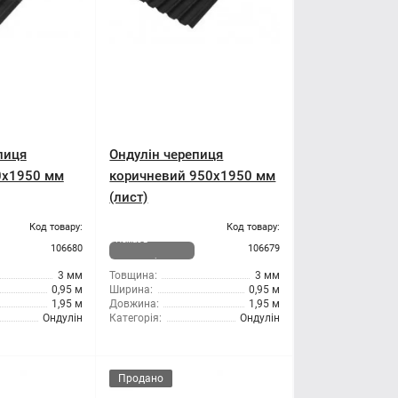
пиця
Ондулін черепиця
0x1950 мм
коричневий 950x1950 мм
(лист)
Код товару:
Код товару:
Немає в
106680
106679
наявності
3 мм
Товщина:
3 мм
0,95 м
Ширина:
0,95 м
1,95 м
Довжина:
1,95 м
Ондулін
Категорія:
Ондулін
Продано