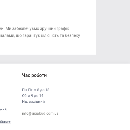
ами. Ми забезпечуємо зручний графік
алами, що гарантує цілісність та безпеку
Час роботи
Пн-Пт: з 8 до 18
Сб: з 9 до 14
Нд: вихідний
ення
info@gigabud.com.ua
ійності