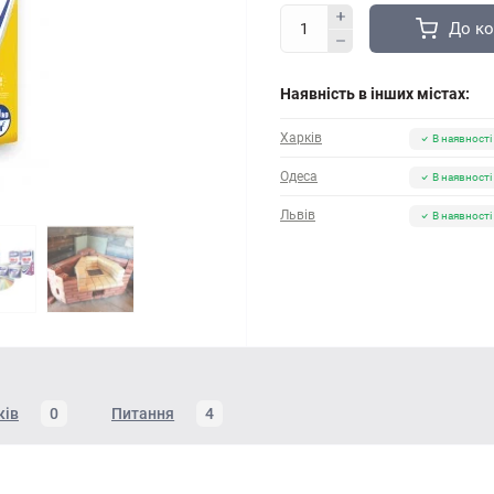
До к
Наявність в інших містах:
Харків
В наявності
Одеса
В наявності
Львів
В наявності
ків
0
Питання
4