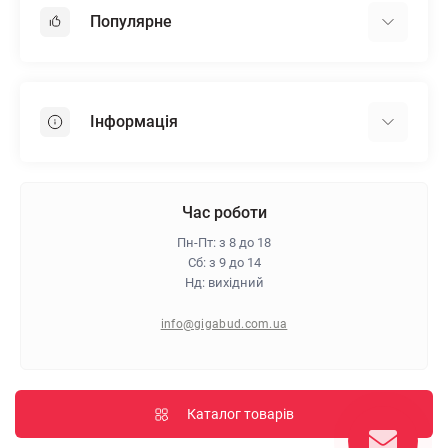
Популярне
Гіпсокартон
OSB
Інформація
Пінопласт
Пінополістирол
Доставка
Мінеральна вата
Оплата
Час роботи
Клей для плитки
Контакти
Пн-Пт: з 8 до 18
Гарантія та повернення
Сб: з 9 до 14
Нд: вихідний
Про магазин
Політика конфіденційності
info@gigabud.com.ua
Відгуки
Блог
Карта сайту
Каталог товарів
Виробники