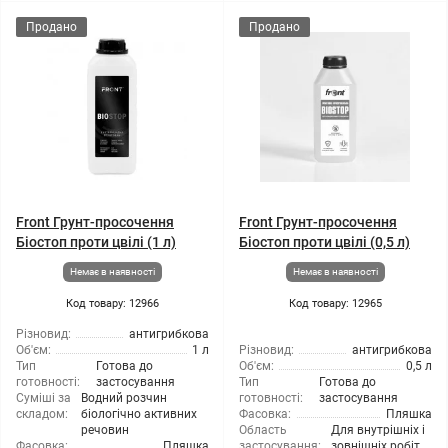
Продано
Продано
Front Грунт-просочення
Front Грунт-просочення
Біостоп проти цвілі (1 л)
Біостоп проти цвілі (0,5 л)
Немає в наявності
Немає в наявності
Код товару: 12966
Код товару: 12965
Різновид:
антигрибкова
Об'єм:
1 л
Різновид:
антигрибкова
Тип
Готова до
Об'єм:
0,5 л
готовності:
застосування
Тип
Готова до
Суміші за
Водний розчин
готовності:
застосування
складом:
біологічно активних
Фасовка:
Пляшка
речовин
Область
Для внутрішніх і
Фасовка:
Пляшка
застосування:
зовнішніх робіт