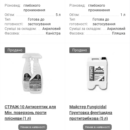
Різновид:
глибокого
Різновид:
глибокого
проникнення
проникнення
Об'єм:
5 л
Об'єм:
1 л
Тип
Готова до
Тип
Готова до
готовності:
застосування
готовності:
застосування
Суміші за складом:
Акриловий
Суміші за складом:
Акриловий
Фасовка:
Каністра
Фасовка:
Пляшка
Продано
Продано
СТРАЖ-10 Антисептик для
Майстер Fungicidal
Мін. поверхонь проти
Грунтовка фунгіцидна
плісняви (1 л)
протигрибкова (5 л)
Немає в наявності
Немає в наявності