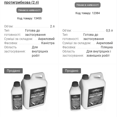
протигрибкова (2 л)
Немає в наявності
Немає в наявності
Код товару: 12384
Код товару: 13455
Об'єм:
2 л
Тип
Готова до
Об'єм:
0,5 л
готовності:
застосування
Тип
Готова до
Суміші за складом:
Акриловий
готовності:
застосування
Фасовка:
Каністра
Суміші за складом:
Акриловий
Область
Для
Фасовка:
Пляшка
застосування:
внутрішніх
Область
Для внутрішніх і
робіт
застосування:
зовнішніх робіт
Продано
Продано