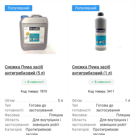
Популярний
Популярний
Снєжка Пума засіб
Снєжка Пума засіб
антигрибковий (5 л)
антигрибковий (1 л)
В наявності
В наявності
Код товару: 7870
Код товару: 3411
Об'єм:
5 л
Об'єм:
1 л
Тип
Готова до
Тип
Готова до
готовності:
застосування
готовності:
застосування
Фасовка:
Пляшка
Фасовка:
Пляшка
Область
Для внутрішніх і
Область
Для внутрішніх і
застосування:
зовнішніх робіт
застосування:
зовнішніх робіт
Категорія:
Протигрибкові
Категорія:
Протигрибкові
засоби
засоби