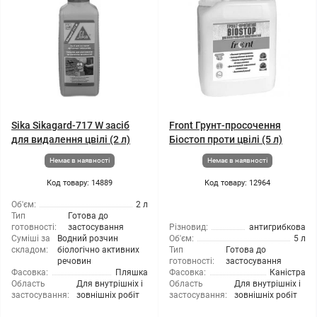
Sika Sikagard-717 W засіб
Front Грунт-просочення
для видалення цвілі (2 л)
Біостоп проти цвілі (5 л)
Немає в наявності
Немає в наявності
Код товару: 14889
Код товару: 12964
Об'єм:
2 л
Тип
Готова до
готовності:
застосування
Різновид:
антигрибкова
Суміші за
Водний розчин
Об'єм:
5 л
складом:
біологічно активних
Тип
Готова до
речовин
готовності:
застосування
Фасовка:
Пляшка
Фасовка:
Каністра
Область
Для внутрішніх і
Область
Для внутрішніх і
застосування:
зовнішніх робіт
застосування:
зовнішніх робіт