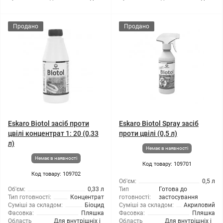
Продано
Продано
Eskaro Biotol засіб проти
Eskaro Biotol Spray засіб
цвілі концентрат 1: 20 (0,33
проти цвілі (0,5 л)
л)
Немає в наявності
Немає в наявності
Код товару: 109701
Код товару: 109702
Об'єм:
0,5 л
Об'єм:
0,33 л
Тип
Готова до
Тип готовності:
Концентрат
готовності:
застосування
Суміші за складом:
Біоцид
Суміші за складом:
Акриловий
Фасовка:
Пляшка
Фасовка:
Пляшка
Область
Для внутрішніх і
Область
Для внутрішніх і