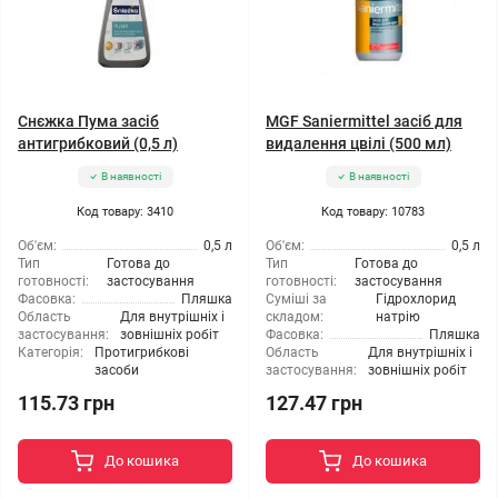
Снєжка Пума засіб
MGF Saniermittel засіб для
антигрибковий (0,5 л)
видалення цвілі (500 мл)
В наявності
В наявності
Код товару: 3410
Код товару: 10783
Об'єм:
0,5 л
Об'єм:
0,5 л
Тип
Готова до
Тип
Готова до
готовності:
застосування
готовності:
застосування
Фасовка:
Пляшка
Суміші за
Гідрохлорид
Область
Для внутрішніх і
складом:
натрію
застосування:
зовнішніх робіт
Фасовка:
Пляшка
Категорія:
Протигрибкові
Область
Для внутрішніх і
засоби
застосування:
зовнішніх робіт
115.73 грн
127.47 грн
До кошика
До кошика