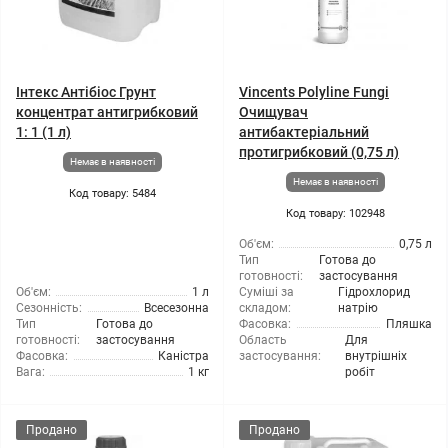
Інтекс Антібіос Грунт
Vincents Polyline Fungi
концентрат антигрибковий
Очищувач
1: 1 (1 л)
антибактеріальний
протигрибковий (0,75 л)
Немає в наявності
Немає в наявності
Код товару: 5484
Код товару: 102948
Об'єм:
0,75 л
Тип
Готова до
готовності:
застосування
Об'єм:
1 л
Суміші за
Гідрохлорид
Сезонність:
Всесезонна
складом:
натрію
Тип
Готова до
Фасовка:
Пляшка
готовності:
застосування
Область
Для
Фасовка:
Каністра
застосування:
внутрішніх
Вага:
1 кг
робіт
Продано
Продано