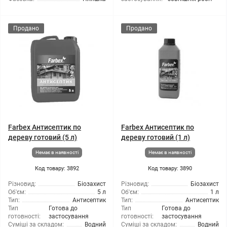
Продано
Продано
Farbex Антисептик по
Farbex Антисептик по
дереву готовий (5 л)
дереву готовий (1 л)
Немає в наявності
Немає в наявності
Код товару: 3892
Код товару: 3890
Різновид:
Біозахист
Різновид:
Біозахист
Об'єм:
5 л
Об'єм:
1 л
Тип:
Антисептик
Тип:
Антисептик
Тип
Готова до
Тип
Готова до
готовності:
застосування
готовності:
застосування
Суміші за складом:
Водний
Суміші за складом:
Водний