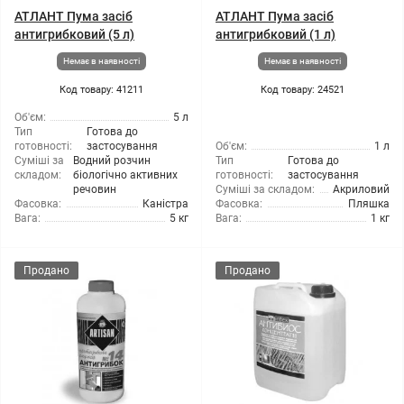
АТЛАНТ Пума засіб
АТЛАНТ Пума засіб
антигрибковий (5 л)
антигрибковий (1 л)
Немає в наявності
Немає в наявності
Код товару: 41211
Код товару: 24521
Об'єм:
5 л
Тип
Готова до
готовності:
застосування
Об'єм:
1 л
Суміші за
Водний розчин
Тип
Готова до
складом:
біологічно активних
готовності:
застосування
речовин
Суміші за складом:
Акриловий
Фасовка:
Каністра
Фасовка:
Пляшка
Вага:
5 кг
Вага:
1 кг
Продано
Продано