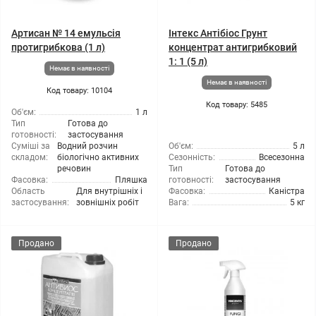
Артисан № 14 емульсія
Інтекс Антібіос Грунт
протигрибкова (1 л)
концентрат антигрибковий
1: 1 (5 л)
Немає в наявності
Немає в наявності
Код товару: 10104
Код товару: 5485
Об'єм:
1 л
Тип
Готова до
готовності:
застосування
Суміші за
Водний розчин
Об'єм:
5 л
складом:
біологічно активних
Сезонність:
Всесезонна
речовин
Тип
Готова до
Фасовка:
Пляшка
готовності:
застосування
Область
Для внутрішніх і
Фасовка:
Каністра
застосування:
зовнішніх робіт
Вага:
5 кг
Продано
Продано