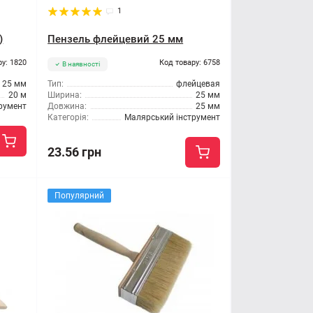
1
)
Пензель флейцевий 25 мм
ру: 1820
Код товару: 6758
В наявності
25 мм
Тип:
флейцевая
20 м
Ширина:
25 мм
румент
Довжина:
25 мм
Категорія:
Малярський інструмент
23.56 грн
Популярний