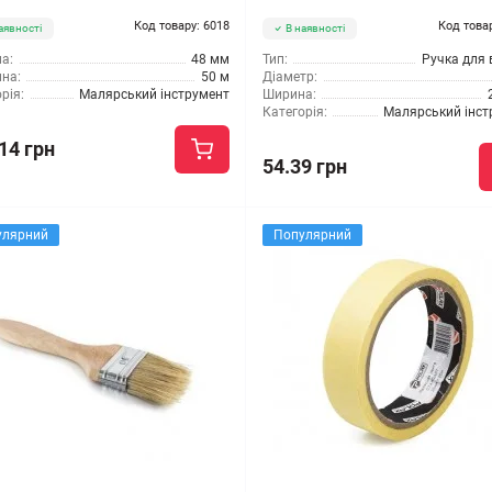
Код товару: 6018
Код това
аявності
В наявності
а:
48 мм
Тип:
Ручка для 
на:
50 м
Діаметр:
рія:
Малярський інструмент
Ширина:
Категорія:
Малярський інст
14 грн
54.39 грн
улярний
Популярний