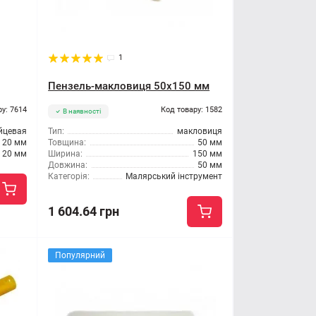
1
Пензель-макловиця 50x150 мм
ру: 7614
Код товару: 1582
В наявності
йцевая
Тип:
макловиця
20 мм
Товщина:
50 мм
20 мм
Ширина:
150 мм
Довжина:
50 мм
Категорія:
Малярський інструмент
1 604.64 грн
Популярний