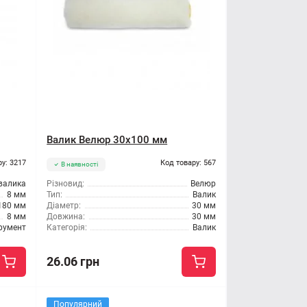
Валик Велюр 30x100 мм
ру: 3217
Код товару: 567
В наявності
валика
Різновид:
Велюр
8 мм
Тип:
Валик
180 мм
Діаметр:
30 мм
8 мм
Довжина:
30 мм
румент
Категорія:
Валик
26.06 грн
Популярний