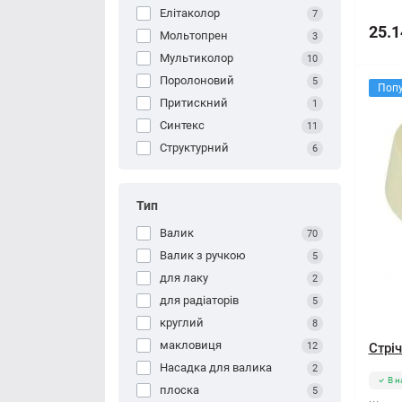
Елітаколор
7
25.1
Мольтопрен
3
Мультиколор
10
Поролоновий
5
Поп
Притискний
1
Синтекс
11
Структурний
6
Тип
Валик
70
Валик з ручкою
5
для лаку
2
для радіаторів
5
круглий
8
макловиця
12
Стрі
Насадка для валика
2
В н
плоска
5