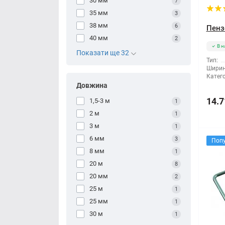
30 мм
7
35 мм
3
38 мм
6
Пенз
40 мм
2
В н
Показати ще 32
Тип:
Ширин
Катего
Довжина
14.7
1,5-3 м
1
2 м
1
3 м
1
6 мм
3
Поп
8 мм
1
20 м
8
20 мм
2
25 м
1
25 мм
1
30 м
1