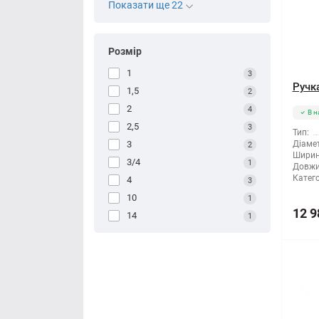
Показати ще 22
Розмір
1
3
Ручк
1,5
2
2
4
В н
2,5
3
Тип:
3
Діамет
2
Ширин
3/4
1
Довжи
Катего
4
3
10
1
12 9
14
1