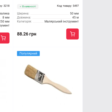
ру: 3218
Код товару: 5497
В наявності
валика
Ширина:
50 мм
8 мм
Довжина:
45 м
250 мм
Категорія:
Малярський інструмент
румент
88.26 грн
Популярний