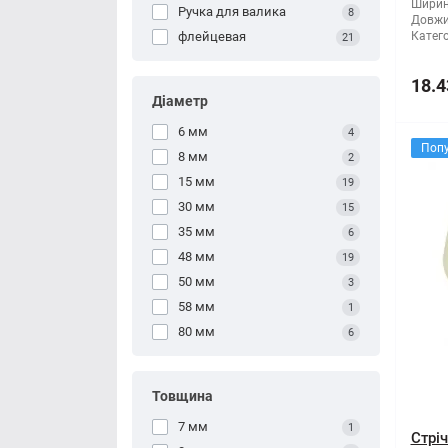
Ширин
Ручка для валика
8
Довжи
флейцевая
Катего
21
18.4
Діаметр
6 мм
4
Поп
8 мм
2
15 мм
19
30 мм
15
35 мм
6
48 мм
19
50 мм
3
58 мм
1
80 мм
6
Товщина
7 мм
1
Стрі