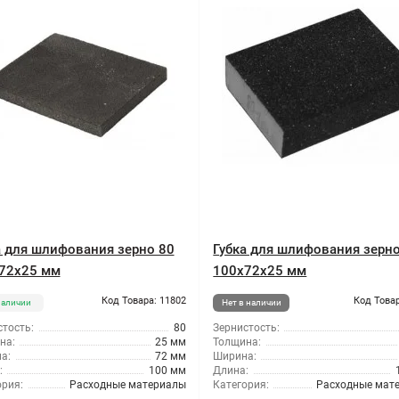
а для шлифования зерно 80
Губка для шлифования зерн
72x25 мм
100x72x25 мм
Код Товара: 11802
Код Товар
наличии
Нет в наличии
тость:
80
Зернистость:
на:
25 мм
Толщина:
а:
72 мм
Ширина:
:
100 мм
Длина:
ория:
Расходные материалы
Категория:
Расходные мат