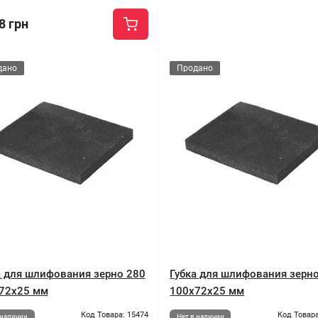
8 грн
дано
Продано
а для шлифования зерно 280
Губка для шлифования зерн
72x25 мм
100x72x25 мм
Код Товара: 15474
Код Товара
 наличии
Нет в наличии