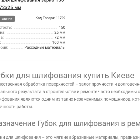
а для шлифования зерно 150
72x25 мм
Код Товара: 11799
 наличии
тость:
150
на:
25 мм
а:
72 мм
:
100 мм
ория:
Расходные материалы
убки для шлифования купить Киеве
ественная обработка поверхностей – залог прочности и долговеч
ального результата в строительстве и ремонте часто необходимы 
ифования являются одним из таких незаменимых помощников, ко
очность работы.
азначение Губок для шлифования в рем
ки для шлифования – это мягкие абразивные материалы, предназ