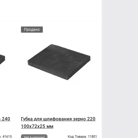
Продано
о 240
Губка для шлифования зерно 220
100x72x25 мм
: 41615
Код Товара: 11801
Нет в наличии