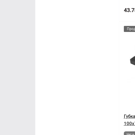
43.7
Про
Губк
100x
Нет в