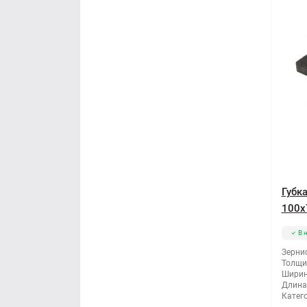
Губк
100x
В 
Зернис
Толщи
Ширин
Длина
Катег