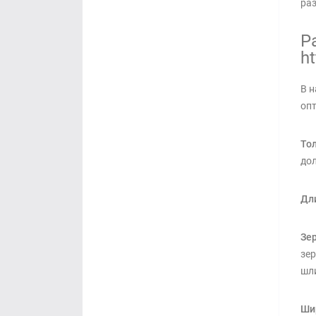
раз
Р
h
В н
опт
То
дол
Дл
Зер
зер
шли
Ши