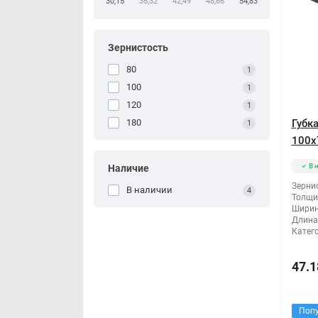
30,15
36,32
42,49
48,66
54,83
Зернистость
80
1
100
1
120
1
180
Губк
1
100x
В 
Наличие
Зернис
В наличии
4
Толщи
Ширин
Длина
Катег
47.1
Поп