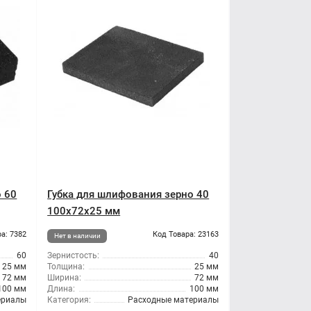
о 60
Губка для шлифования зерно 40
100x72x25 мм
а: 7382
Код Товара: 23163
Нет в наличии
60
Зернистость:
40
25 мм
Толщина:
25 мм
72 мм
Ширина:
72 мм
100 мм
Длина:
100 мм
ериалы
Категория:
Расходные материалы