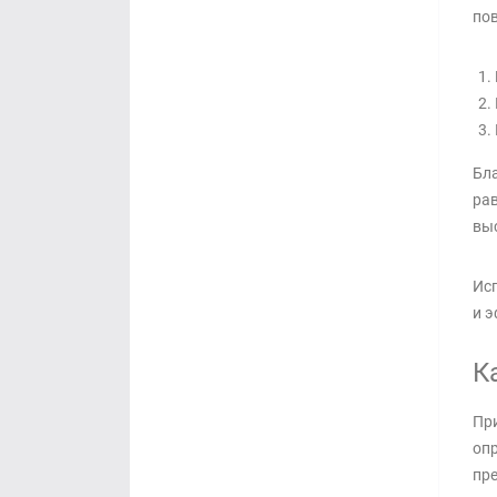
пов
Бла
рав
выс
Исп
и э
К
При
опр
пре