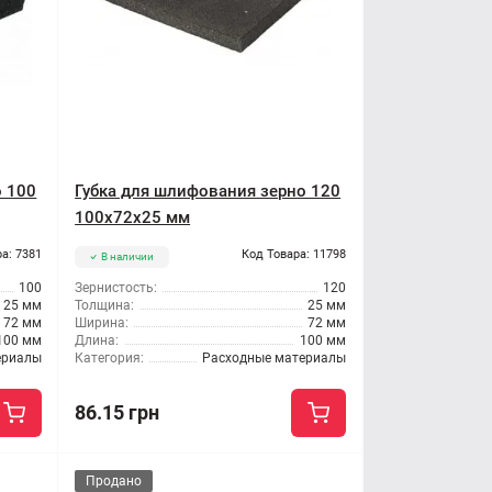
о 100
Губка для шлифования зерно 120
100x72x25 мм
а: 7381
Код Товара: 11798
В наличии
100
Зернистость:
120
25 мм
Толщина:
25 мм
72 мм
Ширина:
72 мм
100 мм
Длина:
100 мм
ериалы
Категория:
Расходные материалы
86.15 грн
Продано