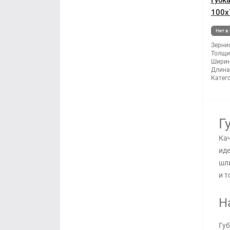
Губк
100x
Нет в
Зернис
Толщи
Ширин
Длина
Катег
Г
Кач
иде
шл
и т
Н
Губ