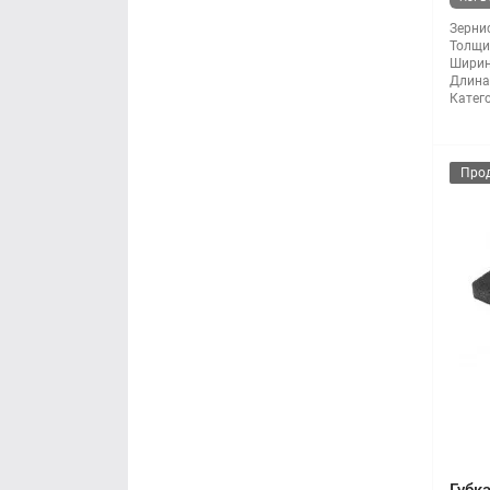
Зернис
Толщи
Ширин
Длина
Катег
Про