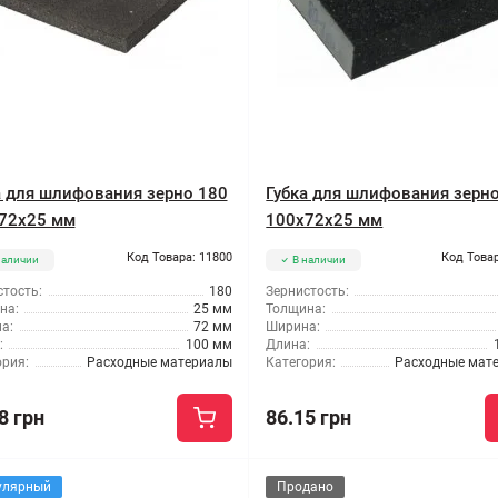
а для шлифования зерно 180
Губка для шлифования зерн
72x25 мм
100x72x25 мм
Код Товара: 11800
Код Товар
наличии
В наличии
тость:
180
Зернистость:
на:
25 мм
Толщина:
а:
72 мм
Ширина:
:
100 мм
Длина:
ория:
Расходные материалы
Категория:
Расходные мат
8 грн
86.15 грн
улярный
Продано