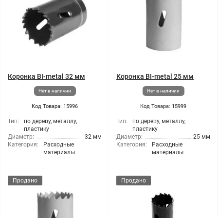
Коронка BI-metal 32 мм
Коронка BI-metal 25 мм
Нет в наличии
Нет в наличии
Код Товара: 15996
Код Товара: 15999
Тип:
по дереву, металлу,
Тип:
по дереву, металлу,
пластику
пластику
Диаметр:
32 мм
Диаметр:
25 мм
Категория:
Расходные
Категория:
Расходные
материалы
материалы
Продано
Продано