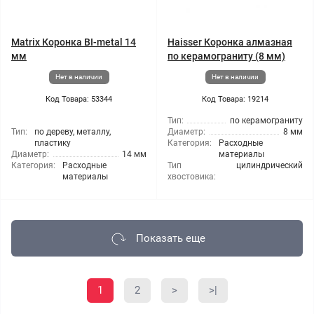
Matrix Коронка BI-metal 14
Haisser Коронка алмазная
мм
по керамограниту (8 мм)
Нет в наличии
Нет в наличии
Код Товара: 53344
Код Товара: 19214
Тип:
по керамограниту
Тип:
по дереву, металлу,
Диаметр:
8 мм
пластику
Категория:
Расходные
Диаметр:
14 мм
материалы
Категория:
Расходные
Тип
цилиндрический
материалы
хвостовика:
Показать еще
1
2
>
>|