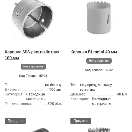
Коронка SDS-plus по бетону
Коронка BI-metal 40 мм
100 мм
Нет в наличии
Нет в наличии
Код Товара: 16002
Код Товара: 15993
Тип:
по бетону
Тип:
по дереву, металлу,
Диаметр:
100 мм
пластику
Категория:
Расходные
Диаметр:
40 мм
материалы
Категория:
Расходные
Тип хвостовика:
SDS-plus
материалы
Продано
Продано