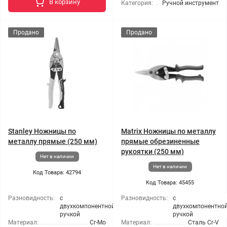
В корзину
Категория:
Ручной инструмент
Продано
Продано
Stanley Ножницы по
Matrix Ножницы по металлу
металлу прямые (250 мм)
прямые обрезиненные
рукоятки (250 мм)
Нет в наличии
Нет в наличии
Код Товара: 42794
Код Товара: 45455
Разновидность:
с
Разновидность:
с
двухкомпонентной
двухкомпонентно
ручкой
ручкой
Материал:
Cr-Mo
Материал:
Сталь Cr-V