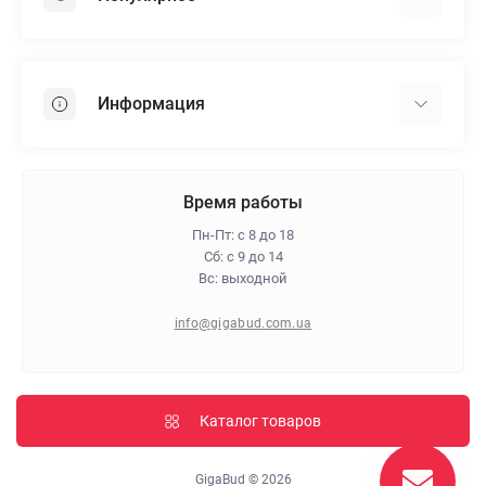
Гипсокартон
OSB
Информация
Пенопласт
Пенополистирол
Доставка
Минеральная вата
Оплата
Время работы
Клей для плитки
Контакты
Пн-Пт: с 8 до 18
Гарантия и возврат
Сб: с 9 до 14
Вс: выходной
Про магазин
Политика конфиденциальности
info@gigabud.com.ua
Отзывы
Блог
Карта сайта
Каталог товаров
Производители
GigaBud © 2026