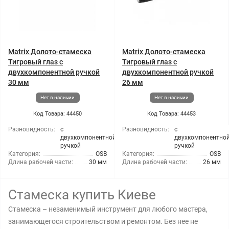
Matrix Долото-стамеска
Matrix Долото-стамеска
Тигровый глаз с
Тигровый глаз с
двухкомпонентной ручкой
двухкомпонентной ручкой
30 мм
26 мм
Нет в наличии
Нет в наличии
Код Товара: 44450
Код Товара: 44453
Разновидность:
с
Разновидность:
с
двухкомпонентной
двухкомпонентно
ручкой
ручкой
Категория:
OSB
Категория:
OSB
Длина рабочей части:
30 мм
Длина рабочей части:
26 мм
Стамеска купить Киеве
Стамеска – незаменимый инструмент для любого мастера,
занимающегося строительством и ремонтом. Без нее не