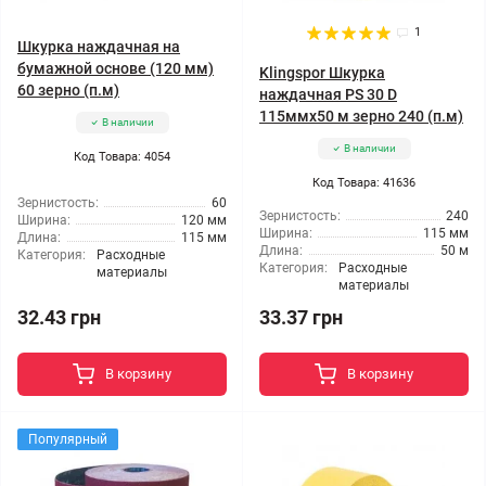
1
Шкурка наждачная на
бумажной основе (120 мм)
Klingspor Шкурка
60 зерно (п.м)
наждачная PS 30 D
115ммx50 м зерно 240 (п.м)
В наличии
В наличии
Код Товара: 4054
Код Товара: 41636
Зернистость:
60
Зернистость:
240
Ширина:
120 мм
Ширина:
115 мм
Длина:
115 мм
Длина:
50 м
Категория:
Расходные
Категория:
Расходные
материалы
материалы
32.43 грн
33.37 грн
В корзину
В корзину
Популярный