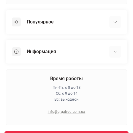
Популярное
Гипсокартон
OSB
Информация
Пенопласт
Пенополистирол
Доставка
Минеральная вата
Оплата
Время работы
Клей для плитки
Контакты
Пн-Пт: с 8 до 18
Гарантия и возврат
Сб: с 9 до 14
Вс: выходной
Про магазин
Политика конфиденциальности
info@gigabud.com.ua
Отзывы
Блог