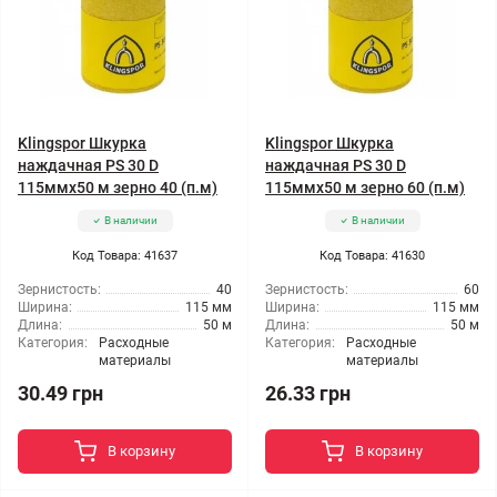
Klingspor Шкурка
Klingspor Шкурка
наждачная PS 30 D
наждачная PS 30 D
115ммx50 м зерно 40 (п.м)
115ммx50 м зерно 60 (п.м)
В наличии
В наличии
Код Товара: 41637
Код Товара: 41630
Зернистость:
40
Зернистость:
60
Ширина:
115 мм
Ширина:
115 мм
Длина:
50 м
Длина:
50 м
Категория:
Расходные
Категория:
Расходные
материалы
материалы
30.49 грн
26.33 грн
В корзину
В корзину