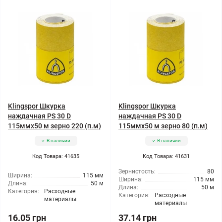
Klingspor Шкурка
Klingspor Шкурка
наждачная PS 30 D
наждачная PS 30 D
115ммx50 м зерно 220 (п.м)
115ммx50 м зерно 80 (п.м)
В наличии
В наличии
Код Товара: 41635
Код Товара: 41631
Зернистость:
80
Ширина:
115 мм
Ширина:
115 мм
Длина:
50 м
Длина:
50 м
Категория:
Расходные
Категория:
Расходные
материалы
материалы
16.05 грн
37.14 грн