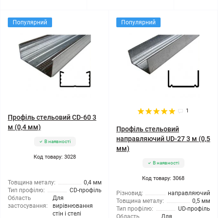
Популярний
Популярний
1
Профіль стельовий CD-60 3
м (0,4 мм)
Профіль стельовий
направляючий UD-27 3 м (0,5
В наявності
мм)
Код товару: 3028
В наявності
Код товару: 3068
Товщина металу:
0,4 мм
Тип профілю:
CD-профіль
Різновид:
направляючий
Область
Для
Товщина металу:
0,5 мм
застосування:
вирівнювання
Тип профілю:
UD-профіль
стін і стелі
Область
Для