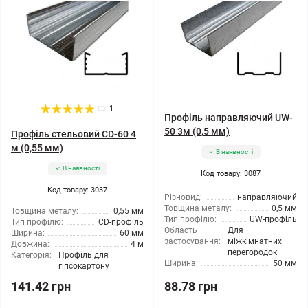
1
Профіль направляючий UW-
50 3м (0,5 мм)
Профіль стельовий CD-60 4
м (0,55 мм)
В наявності
В наявності
Код товару: 3087
Код товару: 3037
Різновид:
направляючий
Товщина металу:
0,5 мм
Товщина металу:
0,55 мм
Тип профілю:
UW-профіль
Тип профілю:
CD-профіль
Область
Для
Ширина:
60 мм
застосування:
міжкімнатних
Довжина:
4 м
перегородок
Категорія:
Профіль для
Ширина:
50 мм
гіпсокартону
141.42 грн
88.78 грн