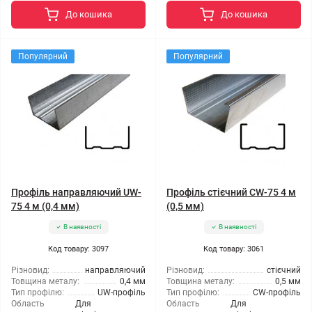
До кошика
До кошика
Популярний
Популярний
Профіль направляючий UW-
Профіль стієчний CW-75 4 м
75 4 м (0,4 мм)
(0,5 мм)
В наявності
В наявності
Код товару: 3097
Код товару: 3061
Різновид:
направляючий
Різновид:
стієчний
Товщина металу:
0,4 мм
Товщина металу:
0,5 мм
Тип профілю:
UW-профіль
Тип профілю:
CW-профіль
Область
Для
Область
Для