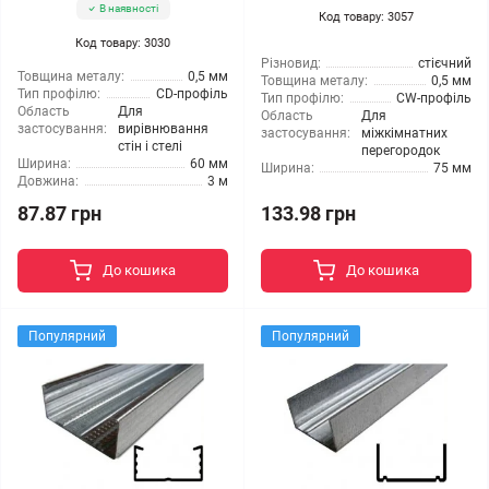
В наявності
Код товару: 3057
Код товару: 3030
Різновид:
стієчний
Товщина металу:
0,5 мм
Товщина металу:
0,5 мм
Тип профілю:
CD-профіль
Тип профілю:
CW-профіль
Область
Для
Область
Для
застосування:
вирівнювання
застосування:
міжкімнатних
стін і стелі
перегородок
Ширина:
60 мм
Ширина:
75 мм
Довжина:
3 м
87.87 грн
133.98 грн
До кошика
До кошика
Популярний
Популярний