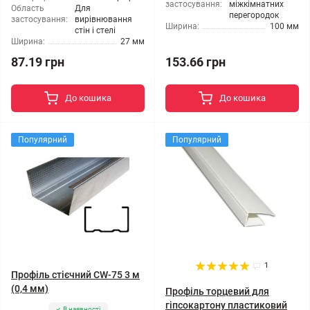
застосування:
міжкімнатних
Область
Для
перегородок
застосування:
вирівнювання
Ширина:
100 мм
стін і стелі
Ширина:
27 мм
87.19 грн
153.66 грн
До кошика
До кошика
Популярний
Популярний
1
Профіль стієчний CW-75 3 м
(0,4 мм)
Профіль торцевий для
гіпсокартону пластиковий
В наявності