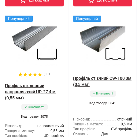
До кошика
До кошика
Популярний
Популярний
1
Профіль стієчний CW-100 3м
(0,5 мм)
Профіль стельовий
направляючий UD-27 4 м
В наявності
(0,55 мм)
Код товару: 3041
В наявності
Код товару: 3075
Різновид:
стієчний
Товщина металу:
0,5 мм
Різновид:
направляючий
Тип профілю:
CW-профіль
Товщина металу:
0,55 мм
Область
Для
Тип профілю:
UD-профіль