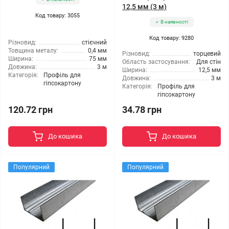
12,5 мм (3 м)
Код товару: 3055
В наявності
Код товару: 9280
Різновид:
стієчний
Товщина металу:
0,4 мм
Різновид:
торцевий
Ширина:
75 мм
Область застосування:
Для стін
Довжина:
3 м
Ширина:
12,5 мм
Категорія:
Профіль для
Довжина:
3 м
гіпсокартону
Категорія:
Профіль для
гіпсокартону
120.72 грн
34.78 грн
До кошика
До кошика
Популярний
Популярний