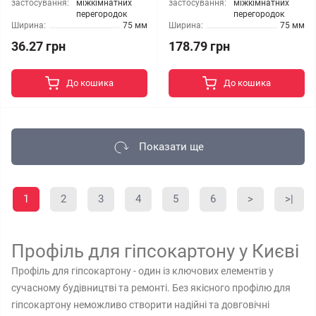
застосування:
міжкімнатних
застосування:
міжкімнатних
перегородок
перегородок
Ширина:
75 мм
Ширина:
75 мм
36.27 грн
178.79 грн
До кошика
До кошика
Показати ще
1
2
3
4
5
6
>
>|
Профіль для гіпсокартону у Києві
Профіль для гіпсокартону - один із ключових елементів у
сучасному будівництві та ремонті. Без якісного профілю для
гіпсокартону неможливо створити надійні та довговічні