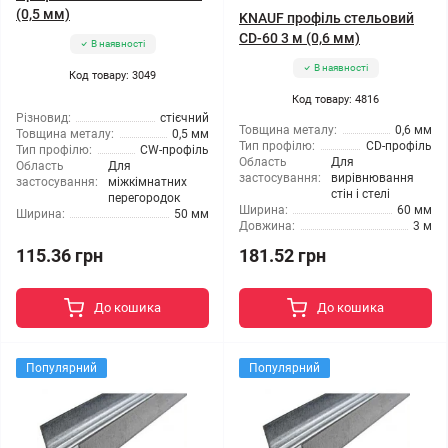
(0,5 мм)
KNAUF профіль стельовий
CD-60 3 м (0,6 мм)
В наявності
В наявності
Код товару: 3049
Код товару: 4816
Різновид:
стієчний
Товщина металу:
0,6 мм
Товщина металу:
0,5 мм
Тип профілю:
CD-профіль
Тип профілю:
CW-профіль
Область
Для
Область
Для
застосування:
вирівнювання
застосування:
міжкімнатних
стін і стелі
перегородок
Ширина:
60 мм
Ширина:
50 мм
Довжина:
3 м
115.36 грн
181.52 грн
До кошика
До кошика
Популярний
Популярний