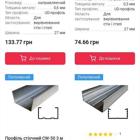
Різновид:
направляючий
Товщина металу:
0,5 мм
Товщина металу:
0,6 мм
Тип профілю:
UD-профіль
Тип профілю:
UD-профіль
Область
Для
Область
Для
застосування:
вирівнювання
застосування:
вирівнювання
стін і стелі
стін і стелі
Ширина:
27 мм
Ширина:
27 мм
133.77 грн
74.66 грн
До кошика
До кошика
Популярний
Популярний
1
Профіль стієчний CW-50 3 м