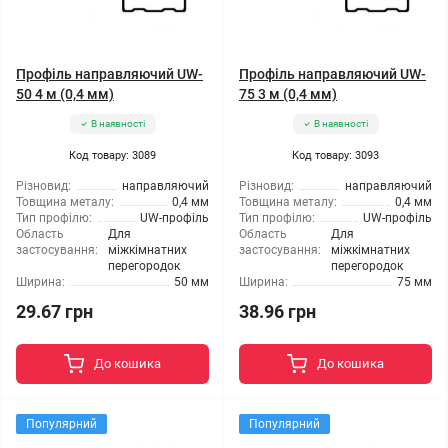
Профіль направляючий UW-
Профіль направляючий UW-
50 4 м (0,4 мм)
75 3 м (0,4 мм)
В наявності
В наявності
Код товару: 3089
Код товару: 3093
Різновид:
направляючий
Різновид:
направляючий
Товщина металу:
0,4 мм
Товщина металу:
0,4 мм
Тип профілю:
UW-профіль
Тип профілю:
UW-профіль
Область
Для
Область
Для
застосування:
міжкімнатних
застосування:
міжкімнатних
перегородок
перегородок
Ширина:
50 мм
Ширина:
75 мм
29.67 грн
38.96 грн
До кошика
До кошика
Популярний
Популярний