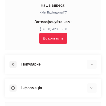
Наша адреса:
Київ, Будіндустрії 7
Зателефонуйте нам:
(050) 423-35-50
До контактів
Популярне
Гіпсокартон
OSB
Інформація
Пінопласт
Пінополістирол
Доставка
Мінеральна вата