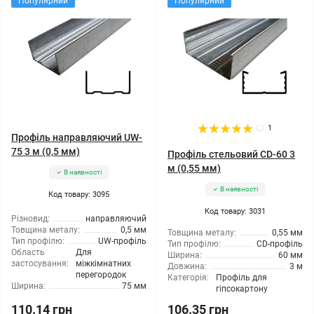
Популярний
Популярний
1
Профіль направляючий UW-
75 3 м (0,5 мм)
Профіль стельовий CD-60 3
м (0,55 мм)
В наявності
В наявності
Код товару: 3095
Код товару: 3031
Різновид:
направляючий
Товщина металу:
0,5 мм
Товщина металу:
0,55 мм
Тип профілю:
UW-профіль
Тип профілю:
CD-профіль
Область
Для
Ширина:
60 мм
застосування:
міжкімнатних
Довжина:
3 м
перегородок
Категорія:
Профіль для
Ширина:
75 мм
гіпсокартону
110.14 грн
106.35 грн