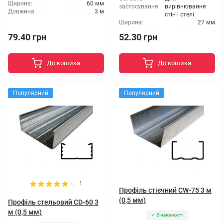
Ширина:
60 мм
застосування:
вирівнювання
Довжина:
3 м
стін і стелі
Ширина:
27 мм
79.40 грн
52.30 грн
До кошика
До кошика
Популярний
Популярний
1
Профіль стієчний CW-75 3 м
(0,5 мм)
Профіль стельовий CD-60 3
м (0,5 мм)
В наявності