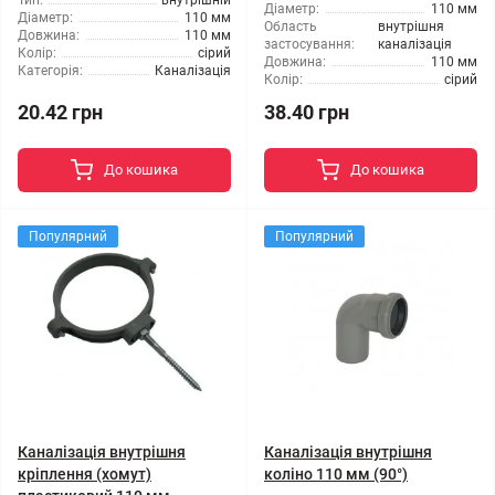
Тип:
внутрішній
Діаметр:
110 мм
Діаметр:
110 мм
Область
внутрішня
Довжина:
110 мм
застосування:
каналізація
Колір:
сірий
Довжина:
110 мм
Категорія:
Каналізація
Колір:
сірий
20.42 грн
38.40 грн
До кошика
До кошика
Популярний
Популярний
Каналізація внутрішня
Каналізація внутрішня
кріплення (хомут)
коліно 110 мм (90°)