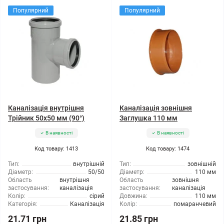
Популярний
Популярний
Каналізація внутрішня
Каналізація зовнішня
Трійник 50x50 мм (90°)
Заглушка 110 мм
В наявності
В наявності
Код товару: 1413
Код товару: 1474
Тип:
внутрішній
Тип:
зовнішній
Діаметр:
50/50
Діаметр:
110 мм
Область
внутрішня
Область
зовнішня
застосування:
каналізація
застосування:
каналізація
Колір:
сірий
Довжина:
110 мм
Категорія:
Каналізація
Колір:
помаранчевий
21.71 грн
21.85 грн