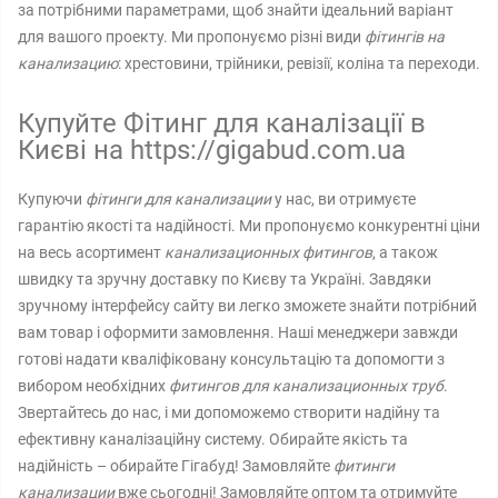
за потрібними параметрами, щоб знайти ідеальний варіант
для вашого проекту. Ми пропонуємо різні види
фітингів на
канализацию
: хрестовини, трійники, ревізії, коліна та переходи.
Купуйте Фітинг для каналізації в
Києві на https://gigabud.com.ua
Купуючи
фітинги для канализации
у нас, ви отримуєте
гарантію якості та надійності. Ми пропонуємо конкурентні ціни
на весь асортимент
канализационных фитингов
, а також
швидку та зручну доставку по Києву та Україні. Завдяки
зручному інтерфейсу сайту ви легко зможете знайти потрібний
вам товар і оформити замовлення. Наші менеджери завжди
готові надати кваліфіковану консультацію та допомогти з
вибором необхідних
фитингов для канализационных труб
.
Звертайтесь до нас, і ми допоможемо створити надійну та
ефективну каналізаційну систему. Обирайте якість та
надійність – обирайте Гігабуд! Замовляйте
фитинги
канализации
вже сьогодні! Замовляйте оптом та отримуйте