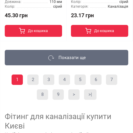
Довжина:
110 мм
Колір:
сірий
Колір:
сірий
Категорія:
Каналізація
45.30 грн
23.17 грн
До кошика
До кошика
Показати ще
1
2
3
4
5
6
7
8
9
>
>|
Фітинг для каналізації купити
Києві