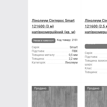
Лінолеум Сінтерос Smart
Лінолеум Сін
121600 (3 м)
121600 (2,5 
напівкомерційний (кв. м)
напівкомерці
Код товару: 2151
Немає в наявності
Немає в
Серія:
Smart
наявності
Підстава:
ПВХ
Серія:
Товщина металу:
0,5 мм
Підстава:
Товщина:
2,2 мм
Товщина захисн
Категорія:
Лінолеум
шару:
Клас:
Товщина:
Продано
Продано