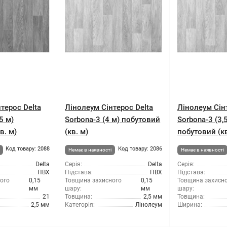
терос Delta
Лінолеум Сінтерос Delta
Лінолеум Сін
5 м)
Sorbona-3 (4 м) побутовий
Sorbona-3 (3,
в. м)
(кв. м)
побутовий (кв
Код товару: 2088
Код товару: 2086
Немає в наявності
Немає в наявності
Delta
Серія:
Delta
Серія:
ПВХ
Підстава:
ПВХ
Підстава:
ого
0,15
Товщина захисного
0,15
Товщина захисн
мм
шару:
мм
шару:
21
Товщина:
2,5 мм
Товщина:
2,5 мм
Категорія:
Лінолеум
Ширина: