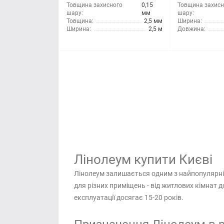
Товщина захисного
0,15
Товщина захисн
шару:
мм
шару:
Товщина:
2,5 мм
Ширина:
Ширина:
2,5 м
Довжина:
Лінолеум купити Києві
Лінолеум залишається одним з найпопулярніш
для різних приміщень - від житлових кімнат 
експлуатації досягає 15-20 років.