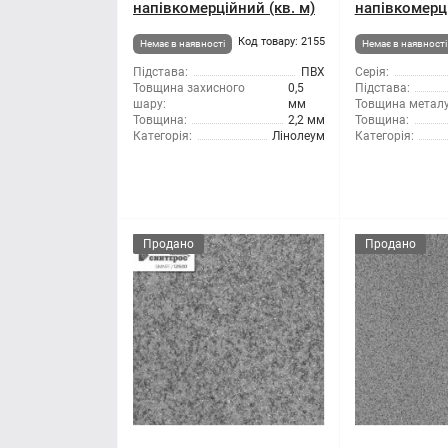
напівкомерційний (кв. м)
напівкомерці
Код товару: 2155
Немає в наявності
Немає в наявності
Підстава:
ПВХ
Серія:
Товщина захисного
0,5
Підстава:
шару:
мм
Товщина металу
Товщина:
2,2 мм
Товщина:
Категорія:
Лінолеум
Категорія:
Продано
Продано