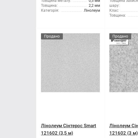
Товщина металу:
0,5 мм
Товщина захисн
Товщина:
2,2 мм
шару:
Категорія:
Лінолеум
Клас:
Товщина:
Продано
Продано
Лінолеум Сінтерос Smart
Лінолеум Сін
121602 (3,5 м)
121602 (3 м)