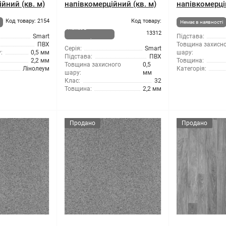
йний (кв. м)
напівкомерційний (кв. м)
напівкомерці
Код товару: 2154
Код товару:
Немає в наявності
Немає в
13312
Smart
Підстава:
наявності
ПВХ
Товщина захисн
Серія:
Smart
:
0,5 мм
шару:
Підстава:
ПВХ
2,2 мм
Товщина:
Товщина захисного
0,5
Лінолеум
Категорія:
шару:
мм
Клас:
32
Товщина:
2,2 мм
Продано
Продано