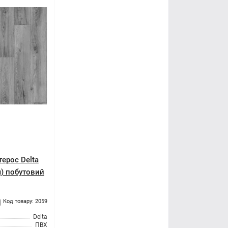
терос Delta
 м) побутовий
Код товару: 2059
Delta
ПВХ