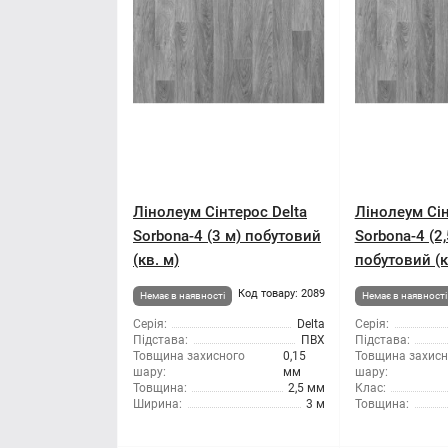
Лінолеум Сінтерос Delta
Лінолеум Сін
Sorbona-4 (3 м) побутовий
Sorbona-4 (2,
(кв. м)
побутовий (к
Код товару: 2089
Немає в наявності
Немає в наявності
Серія:
Delta
Серія:
Підстава:
ПВХ
Підстава:
Товщина захисного
0,15
Товщина захисн
шару:
мм
шару:
Товщина:
2,5 мм
Клас:
Ширина:
3 м
Товщина: