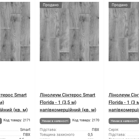
Продано
Продано
терос Smart
Лінолеум Сінтерос Smart
Лінолеум Сін
 м)
Florida - 1 (3,5 м)
Florida - 1 (3 
йний (кв. м)
напівкомерційний (кв. м)
напівкомерці
Код товару: 2171
Код товару: 2170
Немає в наявності
Немає в наявності
Smart
Підстава:
ПВХ
Серія:
ПВХ
Товщина захисного
0,5
Підстава: