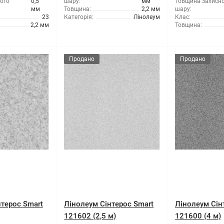
ого
0,5
шару:
мм
Товщина захисн
мм
Товщина:
2,2 мм
шару:
23
Категорія:
Лінолеум
Клас:
2,2 мм
Товщина:
Продано
Продано
терос Smart
Лінолеум Сінтерос Smart
Лінолеум Сін
121602 (2,5 м)
121600 (4 м)