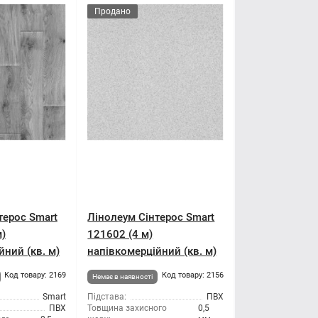
Продано
терос Smart
Лінолеум Сінтерос Smart
м)
121602 (4 м)
йний (кв. м)
напівкомерційний (кв. м)
Код товару: 2169
Код товару: 2156
Немає в наявності
Smart
Підстава:
ПВХ
ПВХ
Товщина захисного
0,5