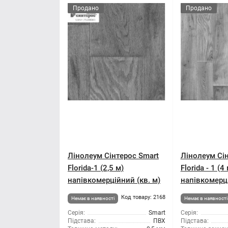
Продано
Продано
Лінолеум Сінтерос Smart
Лінолеум Сін
Florida-1 (2,5 м)
Florida - 1 (4
напівкомерційний (кв. м)
напівкомерці
Код товару: 2168
Немає в наявності
Немає в наявності
Серія:
Smart
Серія:
Підстава:
ПВХ
Підстава: