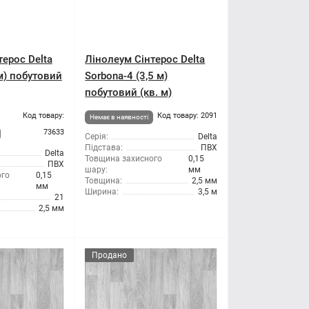
терос Delta
Лінолеум Сінтерос Delta
м) побутовий
Sorbona-4 (3,5 м)
побутовий (кв. м)
Код товару:
Код товару: 2091
Немає в наявності
73633
Серія:
Delta
Підстава:
ПВХ
Delta
Товщина захисного
0,15
ПВХ
шару:
мм
ого
0,15
Товщина:
2,5 мм
мм
Ширина:
3,5 м
21
2,5 мм
Продано