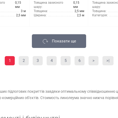
ого
0,15
Товщина захисного
0,15
Товщина захисн
мм
шару:
мм
шару:
3 м
Товщина:
2,5 мм
Товщина:
2,5 мм
Ширина:
2,5 м
Категорія:
Показати ще
1
2
3
4
5
6
>
>|
их підлогових покриттів завдяки оптимальному співвідношенню цін
до комерційних об'єктів. Стоимость линолеума значно нижча порівн