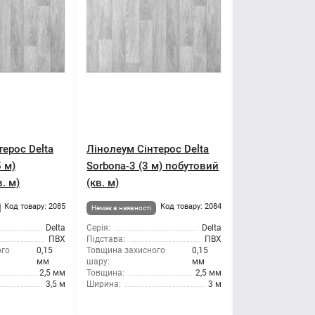
терос Delta
Лінолеум Сінтерос Delta
5 м)
Sorbona-3 (3 м) побутовий
. м)
(кв. м)
Код товару: 2085
Код товару: 2084
Немає в наявності
Delta
Серія:
Delta
ПВХ
Підстава:
ПВХ
ого
0,15
Товщина захисного
0,15
мм
шару:
мм
2,5 мм
Товщина:
2,5 мм
3,5 м
Ширина:
3 м