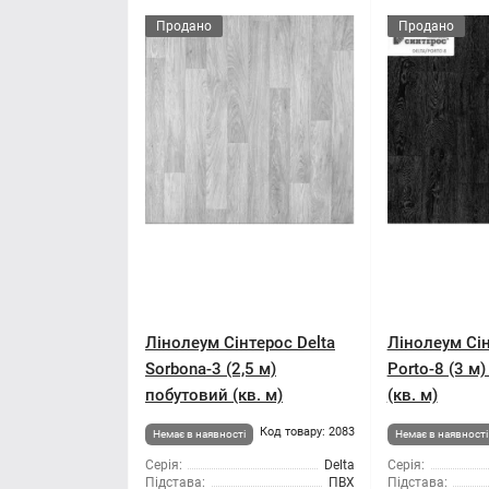
Продано
Продано
Лінолеум Сінтерос Delta
Лінолеум Сін
Sorbona-3 (2,5 м)
Porto-8 (3 м
побутовий (кв. м)
(кв. м)
Код товару: 2083
Немає в наявності
Немає в наявності
Серія:
Delta
Серія:
Підстава:
ПВХ
Підстава: