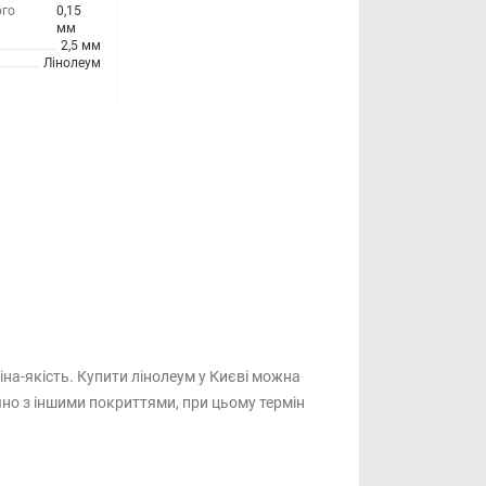
ого
0,15
мм
2,5 мм
Лінолеум
а-якість. Купити лінолеум у Києві можна
яно з іншими покриттями, при цьому термін