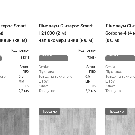
терос Smart
Лінолеум Сінтерос Smart
Лінолеум Сін
м)
121600 (2 м)
Sorbona-4 (4 
йний (кв. м)
напівкомерційний (кв. м)
(кв. м)
Код товару:
Код товару:
Немає в
Немає в
13313
73634
наявності
наявності
Smart
Серія:
Smart
Серія:
ПВХ
Підстава:
ПВХ
Підстава:
ого
0,5
Товщина захисного
0,5
Товщина захисн
мм
шару:
мм
шару:
32
Клас:
32
Клас:
2,2 мм
Товщина:
2,2 мм
Товщина:
Продано
Продано