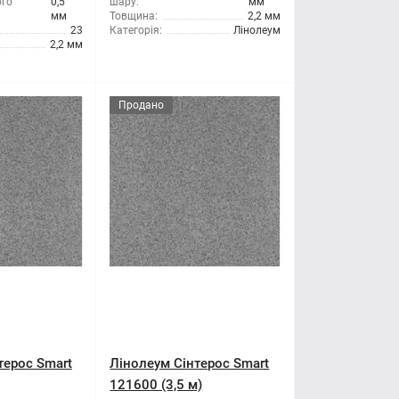
ого
0,5
шару:
мм
мм
Товщина:
2,2 мм
23
Категорія:
Лінолеум
2,2 мм
Продано
терос Smart
Лінолеум Сінтерос Smart
121600 (3,5 м)