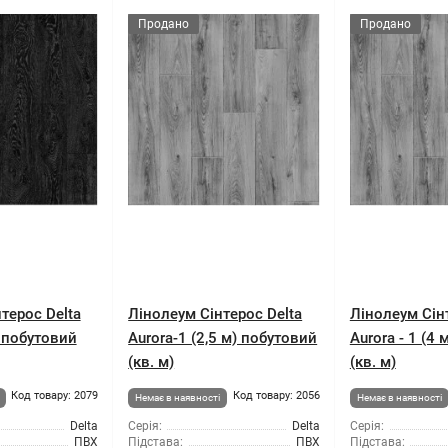
Продано
Продано
терос Delta
Лінолеум Сінтерос Delta
Лінолеум Сін
) побутовий
Aurora-1 (2,5 м) побутовий
Aurora - 1 (4
(кв. м)
(кв. м)
Код товару: 2079
Код товару: 2056
Немає в наявності
Немає в наявності
Delta
Серія:
Delta
Серія:
ПВХ
Підстава:
ПВХ
Підстава: