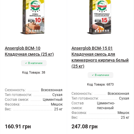
Anserglob BCM-10
Anserglob BCM-15 01
Кладочная смесь (25 кг)
Кладочная смесь для
клинкерного кирпича белый
В наличии
(25 кг)
Код Товара: 38
В наличии
Код Товара: 6873
Сезонность:
Всесезонная
Сезонность:
Всесезонная
Тип готовности:
Сухая
Тип готовности:
Сухая
Состав смеси:
Цементный
Состав
Цементно-
Фасовка:
Мешок
смеси:
песчаный
Вес:
25 кг
Фасовка:
Мешок
Вес:
25 кг
160.91 грн
247.08 грн