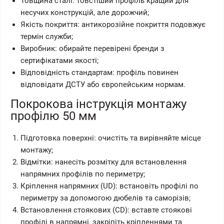
Товщина сталі: товстіший профіль кращий для
несучих конструкцій, але дорожчий;
Якість покриття: антикорозійне покриття подовжує
термін служби;
Виробник: обирайте перевірені бренди з
сертифікатами якості;
Відповідність стандартам: профіль повинен
відповідати ДСТУ або європейським нормам.
Покрокова інструкція монтажу
профілю 50 мм
Підготовка поверхні: очистіть та вирівняйте місце
монтажу;
Відмітки: нанесіть розмітку для встановлення
напрямних профілів по периметру;
Кріплення напрямних (UD): встановіть профілі по
периметру за допомогою дюбелів та саморізів;
Встановлення стоякових (CD): вставте стоякові
профілі в напрямні, закріпіть кріпленнями та