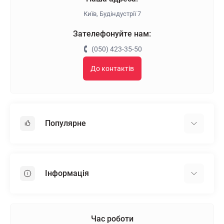
Київ, Будіндустрії 7
Зателефонуйте нам:
(050) 423-35-50
До контактів
Популярне
Гіпсокартон
OSB
Інформація
Пінопласт
Пінополістирол
Доставка
Мінеральна вата
Оплата
Час роботи
Клей для плитки