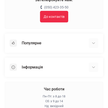
(050) 423-35-50
До контактів
Популярне
Гіпсокартон
OSB
Інформація
Пінопласт
Пінополістирол
Доставка
Мінеральна вата
Оплата
Час роботи
Клей для плитки
Контакти
Пн-Пт: з 8 до 18
Гарантія та повернення
Сб: з 9 до 14
Нд: вихідний
Про магазин