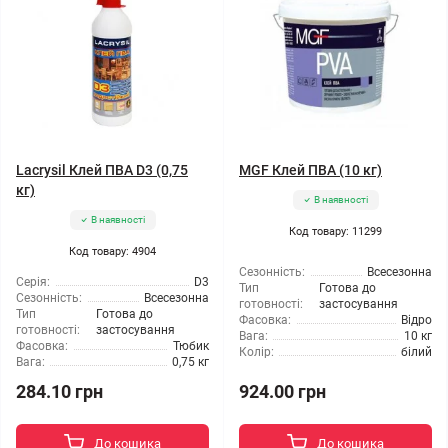
Lacrysil Клей ПВА D3 (0,75
MGF Клей ПВА (10 кг)
кг)
В наявності
В наявності
Код товару: 11299
Код товару: 4904
Сезонність:
Всесезонна
Серія:
D3
Тип
Готова до
Сезонність:
Всесезонна
готовності:
застосування
Тип
Готова до
Фасовка:
Відро
готовності:
застосування
Вага:
10 кг
Фасовка:
Тюбик
Колір:
білий
Вага:
0,75 кг
284.10 грн
924.00 грн
До кошика
До кошика