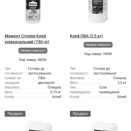
Момент Столяр Клей
Клей ПВА (2,5 кг)
універсальний (750 гр)
Немає в наявності
Немає в наявності
Код товару: 10938
Код товару: 48256
Тип
Готова до
Тип
Готова до
готовності:
застосування
готовності:
застосування
Суміші за
ПВА-
Фасовка:
Пляшка
складом:
дисперсія
Вага:
2,5 кг
Фасовка:
Пляшка
Тип
Сухе
Вага:
0,75 кг
приміщення:
приміщення
Колір:
білий
Колір:
білий
Продано
Продано