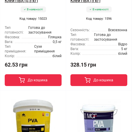
Клей ПВА (0,5 кг)
Клей ПВА (5 кг)
В наявності
В наявності
Код товару: 15023
Код товару: 1596
Тип
Готова до
Сезонність:
Всесезонна
готовності:
застосування
Тип
Готова до
Фасовка:
Пляшка
готовності:
застосування
Вага:
0,5 кг
Фасовка:
Відро
Тип
Сухе
Вага:
5 кг
приміщення:
приміщення
Колір:
білий
Колір:
білий
62.53 грн
328.15 грн
До кошика
До кошика