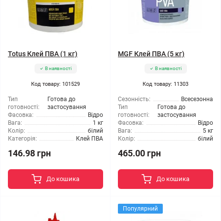
Totus Клей ПВА (1 кг)
MGF Клей ПВА (5 кг)
В наявності
В наявності
Код товару: 101529
Код товару: 11303
Тип
Готова до
Сезонність:
Всесезонна
готовності:
застосування
Тип
Готова до
Фасовка:
Відро
готовності:
застосування
Вага:
1 кг
Фасовка:
Відро
Колір:
білий
Вага:
5 кг
Категорія:
Клей ПВА
Колір:
білий
146.98 грн
465.00 грн
До кошика
До кошика
Популярний