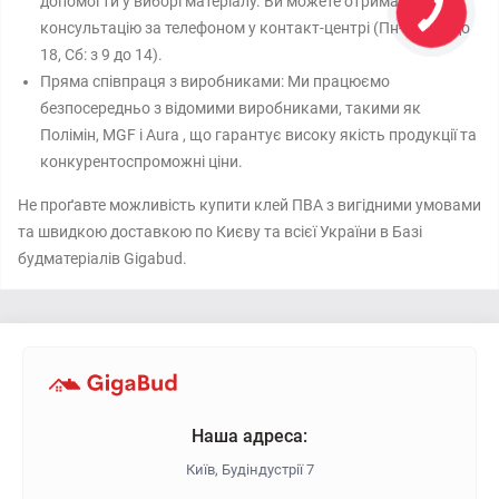
допомогти у виборі матеріалу. Ви можете отримати
консультацію за телефоном у контакт-центрі (Пн-Пт: з 8 до
18, Сб: з 9 до 14).
Пряма співпраця з виробниками: Ми працюємо
безпосередньо з відомими виробниками, такими як
Полімін, MGF і Aura , що гарантує високу якість продукції та
конкурентоспроможні ціни.
Не проґавте можливість купити клей ПВА з вигідними умовами
та швидкою доставкою по Києву та всієї України в Базі
будматеріалів Gigabud.
Наша адреса:
Київ, Будіндустрії 7