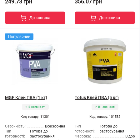
249.73 грн
356.07 грн
До кошика
До кошика
Популярний
MGF Клей ПВА (1 кг)
Totus Клей ПВА (5 кг)
В наявності
В наявності
Код товару: 11301
Код товару: 101532
Сезонність:
Всесезонна
Тип
Готова до
Тип
Готова до
готовності:
застосування
готовності:
застосування
Фасовка:
Відро