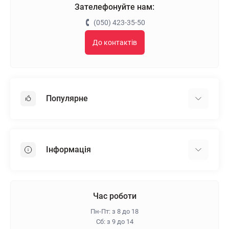
Зателефонуйте нам:
(050) 423-35-50
До контактів
Популярне
Гіпсокартон
OSB
Інформація
Пінопласт
Пінополістирол
Доставка
Мінеральна вата
Оплата
Час роботи
Клей для плитки
Контакти
Пн-Пт: з 8 до 18
Гарантія та повернення
Сб: з 9 до 14