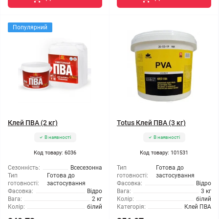
Популярний
Клей ПВА (2 кг)
Totus Клей ПВА (3 кг)
В наявності
В наявності
Код товару: 6036
Код товару: 101531
Сезонність:
Всесезонна
Тип
Готова до
Тип
Готова до
готовності:
застосування
готовності:
застосування
Фасовка:
Відро
Фасовка:
Відро
Вага:
3 кг
Вага:
2 кг
Колір:
білий
Колір:
білий
Категорія:
Клей ПВА