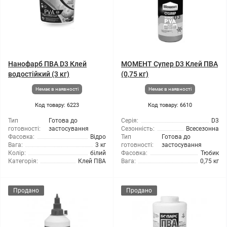
Нанофарб ПВА D3 Клей
МОМЕНТ Супер D3 Клей ПВА
водостійкий (3 кг)
(0,75 кг)
Немає в наявності
Немає в наявності
Код товару: 6223
Код товару: 6610
Тип
Готова до
Серія:
D3
готовності:
застосування
Сезонність:
Всесезонна
Фасовка:
Відро
Тип
Готова до
Вага:
3 кг
готовності:
застосування
Колір:
білий
Фасовка:
Тюбик
Категорія:
Клей ПВА
Вага:
0,75 кг
Продано
Продано