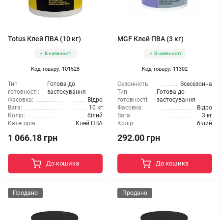
Totus Клей ПВА (10 кг)
MGF Клей ПВА (3 кг)
В наявності
В наявності
Код товару: 101528
Код товару: 11302
Тип
Готова до
Сезонність:
Всесезонна
готовності:
застосування
Тип
Готова до
Фасовка:
Відро
готовності:
застосування
Вага:
10 кг
Фасовка:
Відро
Колір:
білий
Вага:
3 кг
Категорія:
Клей ПВА
Колір:
білий
1 066.18 грн
292.00 грн
До кошика
До кошика
Продано
Продано