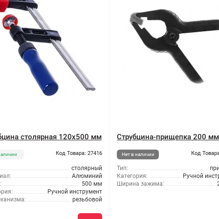
бцина столярная 120x500 мм
Струбцина-прищепка 200 м
Код Товара: 27416
Код Товара
наличии
Нет в наличии
столярный
Тип:
пр
иал:
Алюминий
Категория:
Ручной инст
:
500 мм
Ширина зажима:
ория:
Ручной инструмент
еханизма:
резьбовой