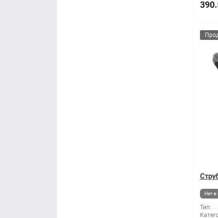
390.
Про
Стру
Нет в
Тип:
Катег