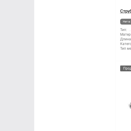
Стру
Нет в
Тип:
Матер
Длина
Катег
Тип м
Про