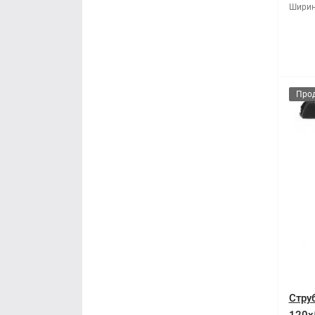
Ширин
Про
Стру