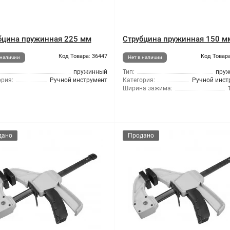
бцина пружинная 225 мм
Струбцина пружинная 150 м
Код Товара: 36447
Код Товара
 наличии
Нет в наличии
пружинный
Тип:
пру
ория:
Ручной инструмент
Категория:
Ручной инст
Ширина зажима:
дано
Продано