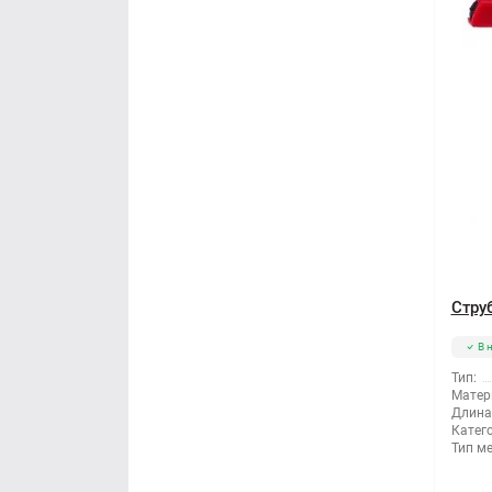
Стру
В 
Тип:
Матер
Длина
Катег
Тип м