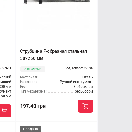
Струбцина F-образная стальная
50x250 мм
: 27461
Код Товара: 27696
В наличии
ческий
Материал:
Сталь
миний
Категория:
Ручной инструмент
300 мм
Вид:
F-образная
румент
Тип механизма:
резьбовой
60 мм
197.40 грн
Продано