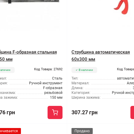
бцина F-образная стальная
Струбцина автоматическая
50 мм
60x300 мм
Код Товара: 27692
Код Товара
наличии
В наличии
иал:
Сталь
Тип:
автомати
ория:
Ручной инструмент
Материал:
Алю
F-образная
Длина:
еханизма:
резьбовой
Категория:
Ручной инст
а зажима:
150 мм
Ширина зажима:
76 грн
307.27 грн
нчивается
Продано