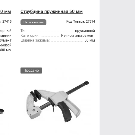
00 мм
Струбцина пружинная 50 мм
: 27415
Код Товара: 27514
Нет в наличии
лярный
Тип:
пружинный
миний
Категория:
Ручной инструмент
румент
Ширина зажима:
50 мм
ьбовой
300 мм
Продано