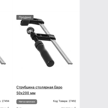
Продано
Струбцина столярная Евро
50x200 мм
: 27494
Код Товара: 27492
Нет в наличии