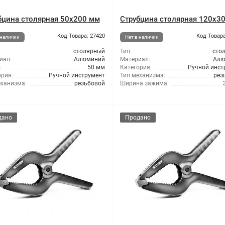
бцина столярная 50x200 мм
Струбцина столярная 120x3
Код Товара: 27420
Код Товара
 наличии
Нет в наличии
столярный
Тип:
сто
иал:
Алюминий
Материал:
Алю
:
50 мм
Категория:
Ручной инст
ория:
Ручной инструмент
Тип механизма:
рез
еханизма:
резьбовой
Ширина зажима:
дано
Продано