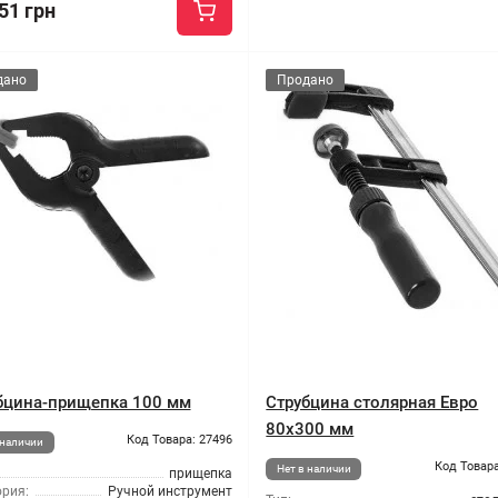
51 грн
дано
Продано
бцина-прищепка 100 мм
Струбцина столярная Евро
80x300 мм
Код Товара: 27496
 наличии
Код Товара
Нет в наличии
прищепка
ория:
Ручной инструмент