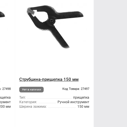
м
Струбцина-прищепка 150 мм
: 27498
Код Товара: 27497
Нет в наличии
ищепка
Тип:
прищепка
румент
Категория:
Ручной инструмент
200 мм
Ширина зажима:
150 мм