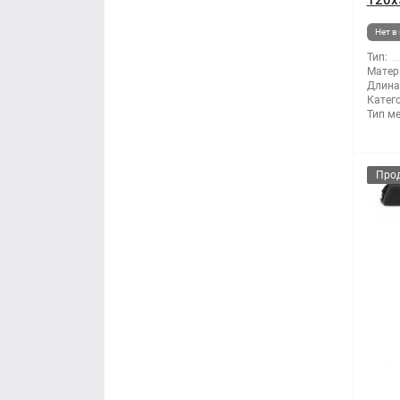
120x
Нет в
Тип:
Матер
Длина
Катег
Тип м
Про