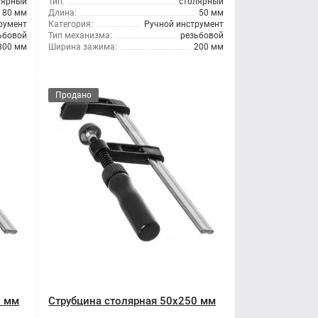
лярный
Тип:
столярный
80 мм
Длина:
50 мм
румент
Категория:
Ручной инструмент
ьбовой
Тип механизма:
резьбовой
300 мм
Ширина зажима:
200 мм
Продано
0 мм
Струбцина столярная 50x250 мм