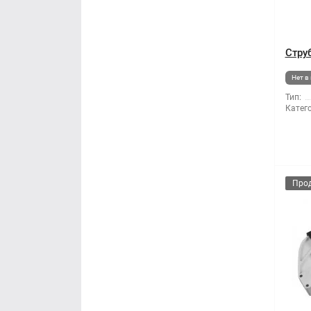
Стру
Нет в
Тип:
Катег
Про