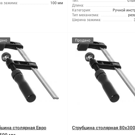
Тип:
сто
а зажима:
100 мм
Длина:
Категория:
Ручной инст
Тип механизма:
рез
Ширина зажима:
дано
Продано
бцина столярная Евро
Струбцина столярная 80x30