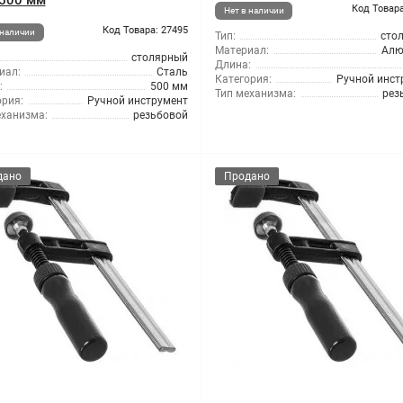
500 мм
Код Товара
Нет в наличии
Код Товара: 27495
 наличии
Тип:
сто
Материал:
Алю
столярный
Длина:
иал:
Сталь
Категория:
Ручной инст
:
500 мм
Тип механизма:
рез
ория:
Ручной инструмент
еханизма:
резьбовой
дано
Продано