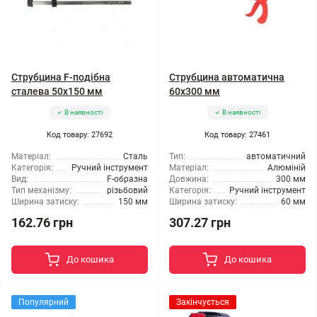
Струбцина F-подібна
Струбцина автоматична
сталева 50x150 мм
60x300 мм
В наявності
В наявності
Код товару: 27692
Код товару: 27461
Матеріал:
Сталь
Тип:
автоматичний
Категорія:
Ручний інструмент
Матеріал:
Алюміній
Вид:
F-образна
Довжина:
300 мм
Тип механізму:
різьбовий
Категорія:
Ручний інструмент
Ширина затиску:
150 мм
Ширина затиску:
60 мм
162.76 грн
307.27 грн
До кошика
До кошика
Популярний
Закінчується