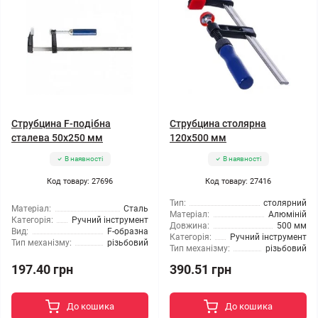
Струбцина F-подібна
Струбцина столярна
сталева 50x250 мм
120x500 мм
В наявності
В наявності
Код товару: 27696
Код товару: 27416
Тип:
столярний
Матеріал:
Сталь
Матеріал:
Алюміній
Категорія:
Ручний інструмент
Довжина:
500 мм
Вид:
F-образна
Категорія:
Ручний інструмент
Тип механізму:
різьбовий
Тип механізму:
різьбовий
197.40 грн
390.51 грн
До кошика
До кошика