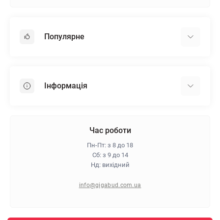
Популярне
Гіпсокартон
OSB
Інформація
Пінопласт
Пінополістирол
Доставка
Мінеральна вата
Оплата
Час роботи
Клей для плитки
Контакти
Пн-Пт: з 8 до 18
Гарантія та повернення
Сб: з 9 до 14
Нд: вихідний
Про магазин
Політика конфіденційності
info@gigabud.com.ua
Відгуки
Блог