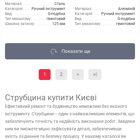
Матеріал:
Сталь
Категорія:
Ручний інструмент
Матеріал:
Алюміній
Вид:
G-подібна
Категорія:
Ручний інструмент
Тип механізму:
гвинтовий
Вид:
G-подібна
Ширина затиску:
125 мм
Тип механізму:
гвинтовий
Показати ще
1
2
>
>|
Струбцина купити Києві
Ефективний ремонт та будівництво неможливі без якісного
інструменту. Струбцини – один з найважливіших елементів, що
забезпечують точність та надійність виконання робіт. Завдяки
ним ви зможете міцно зафіксувати деталі, забезпечивши
якість з'єднання та безпеку процесу. У нашому каталозі ви