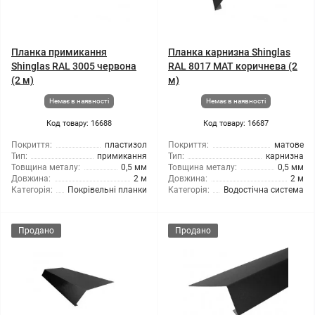
Планка примикання
Планка карнизна Shinglas
Shinglas RAL 3005 червона
RAL 8017 МАТ коричнева (2
(2 м)
м)
Немає в наявності
Немає в наявності
Код товару: 16688
Код товару: 16687
Покриття:
пластизол
Покриття:
матове
Тип:
примикання
Тип:
карнизна
Товщина металу:
0,5 мм
Товщина металу:
0,5 мм
Довжина:
2 м
Довжина:
2 м
Категорія:
Покрівельні планки
Категорія:
Водостічна система
Продано
Продано