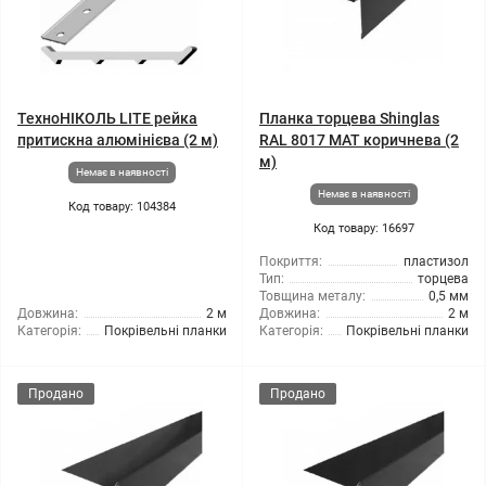
ТехноНІКОЛЬ LITE рейка
Планка торцева Shinglas
притискна алюмінієва (2 м)
RAL 8017 МАТ коричнева (2
м)
Немає в наявності
Немає в наявності
Код товару: 104384
Код товару: 16697
Покриття:
пластизол
Тип:
торцева
Товщина металу:
0,5 мм
Довжина:
2 м
Довжина:
2 м
Категорія:
Покрівельні планки
Категорія:
Покрівельні планки
Продано
Продано