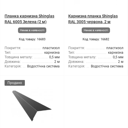
Планка карнизна Shinglas
Карнизна планка Shinglas
RAL 6005 Зелена (2 м)
RAL 3005 червона, 2 м
Немає в наявності
Немає в наявності
Код товару: 16683
Код товару: 16682
Покриття:
пластизол
Покриття:
пластизол
Тип:
карнизна
Тип:
карнизна
Товщина металу:
0,5 мм
Товщина металу:
0,5 мм
Довжина:
2 м
Довжина:
2 м
Категорія:
Водостічна система
Категорія:
Водостічна система
Продано