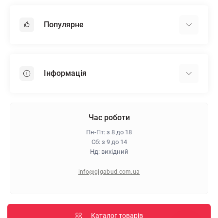
Популярне
Гіпсокартон
OSB
Інформація
Пінопласт
Пінополістирол
Доставка
Мінеральна вата
Оплата
Час роботи
Клей для плитки
Контакти
Пн-Пт: з 8 до 18
Гарантія та повернення
Сб: з 9 до 14
Нд: вихідний
Про магазин
Політика конфіденційності
info@gigabud.com.ua
Відгуки
Блог
Карта сайту
Каталог товарів