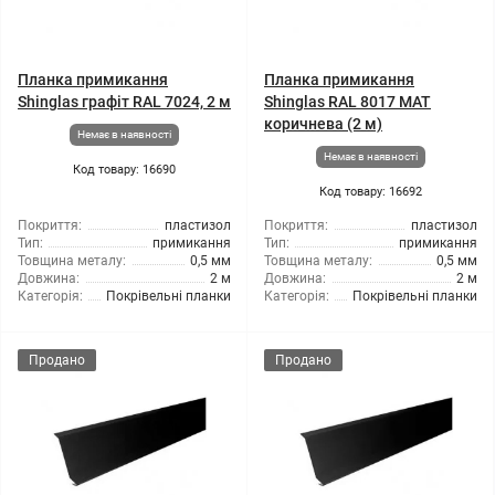
Планка примикання
Планка примикання
Shinglas графіт RAL 7024, 2 м
Shinglas RAL 8017 МАТ
коричнева (2 м)
Немає в наявності
Немає в наявності
Код товару: 16690
Код товару: 16692
Покриття:
пластизол
Покриття:
пластизол
Тип:
примикання
Тип:
примикання
Товщина металу:
0,5 мм
Товщина металу:
0,5 мм
Довжина:
2 м
Довжина:
2 м
Категорія:
Покрівельні планки
Категорія:
Покрівельні планки
Продано
Продано