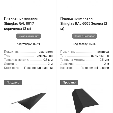
Планка примикання
Планка примикання
Shinglas RAL 8017
Shinglas RAL 6005 Зелена (2
коричнева (2 м)
м)
Немає в наявності
Немає в наявності
Код товару: 16691
Код товару: 16689
Покриття:
пластизол
Покриття:
пластизол
Тип:
примикання
Тип:
примикання
Товщина металу:
0,5 мм
Товщина металу:
0,5 мм
Довжина:
2 м
Довжина:
2 м
Категорія:
Покрівельні планки
Категорія:
Покрівельні планки
Продано
Продано