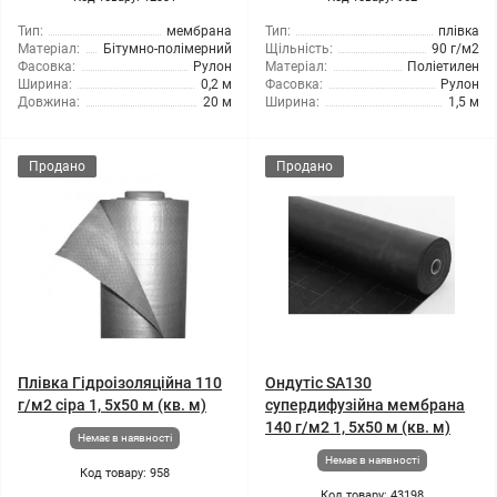
Тип:
мембрана
Тип:
плівка
Матеріал:
Бітумно-полімерний
Щільність:
90 г/м2
Фасовка:
Рулон
Матеріал:
Поліетилен
Ширина:
0,2 м
Фасовка:
Рулон
Довжина:
20 м
Ширина:
1,5 м
Продано
Продано
Плівка Гідроізоляційна 110
Ондутіс SA130
г/м2 сіра 1, 5x50 м (кв. м)
супердифузійна мембрана
140 г/м2 1, 5x50 м (кв. м)
Немає в наявності
Немає в наявності
Код товару: 958
Код товару: 43198