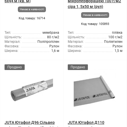
6x44 м (кв. м)
мікроперфорацією 100 г/м2
сіра 1, 5x50 м (рул)
Немає в наявності
Немає в наявності
Код товару: 16714
Код товару: 105893
Тип:
мембрана
Тип:
плівка
Щільність:
80 г/м2
Щільність:
100 г/м2
Матеріал:
Поліпропілен
Матеріал:
Поліетилен
Фасовка:
Рулон
Фасовка:
Рулон
Ширина:
1,6 м
Ширина:
1,5 м
Продано
Продано
JUTA Ютафол Д96 Сільвер
JUTA Ютафол Д110