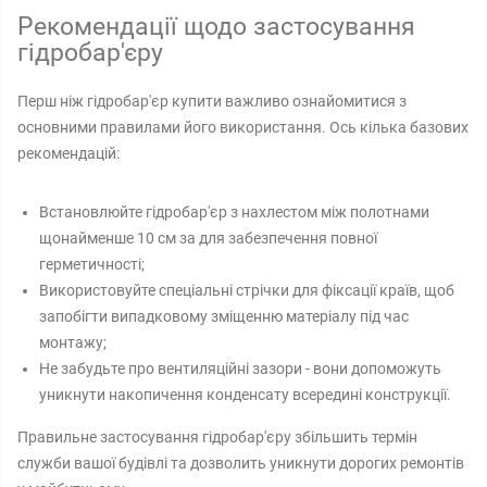
Рекомендації щодо застосування
гідробар'єру
Перш ніж гідробар'єр купити важливо ознайомитися з
основними правилами його використання. Ось кілька базових
рекомендацій:
Встановлюйте гідробар'єр з нахлестом між полотнами
щонайменше 10 см за для забезпечення повної
герметичності;
Використовуйте спеціальні стрічки для фіксації країв, щоб
запобігти випадковому зміщенню матеріалу під час
монтажу;
Не забудьте про вентиляційні зазори - вони допоможуть
уникнути накопичення конденсату всередині конструкції.
Правильне застосування гідробар'єру збільшить термін
служби вашої будівлі та дозволить уникнути дорогих ремонтів