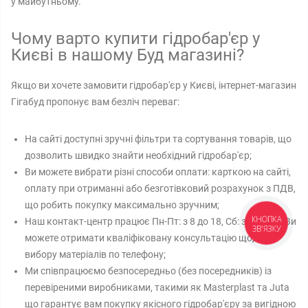
у майбутньому.
Чому варто купити гідробар'єр у
Києві в нашому Буд магазині?
Якщо ви хочете замовити гідробар'єр у Києві, інтернет-магазин
Гігабуд пропонує вам безліч переваг:
На сайті доступні зручні фільтри та сортування товарів, що
дозволить швидко знайти необхідний гідробар'єр;
Ви можете вибрати різні способи оплати: карткою на сайті,
оплату при отриманні або безготівковий розрахунок з ПДВ,
що робить покупку максимально зручним;
Наш контакт-центр працює Пн-Пт: з 8 до 18, Сб: з 9 до 14. Ви
КНОПКА
ЗВ'ЯЗКУ
можете отримати кваліфіковану консультацію щодо
вибору матеріалів по телефону;
Ми співпрацюємо безпосередньо (без посередників) із
перевіреними виробниками, такими як Masterplast та Juta
що гарантує вам покупку якісного гідробар'єру за вигідною