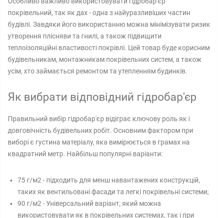
Особливо важливо використовувати гідробар'єр
покрівельний, так як дах - одна з найуразливіших частин
будівлі. Завдяки його використанню можна мінімізувати ризик
утворення плісняви ​​та гнилі, а також підвищити
теплоізоляційні властивості покрівлі. Цей товар буде корисним
будівельникам, монтажникам покрівельних систем, а також
усім, хто займається ремонтом та утепленням будинків.
Як вибрати відповідний гідробар'єр
Правильний вибір гідробар'єр відіграє ключову роль як і
довговічність будівельних робіт. Основним фактором при
виборі є густина матеріалу, яка вимірюється в грамах на
квадратний метр. Найбільш популярні варіанти:
75 г/м2 - підходить для менш навантажених конструкцій,
таких як вентильовані фасади та легкі покрівельні системи;
90 г/м2 - Універсальний варіант, який можна
використовувати як в покрівельних системах, так і при