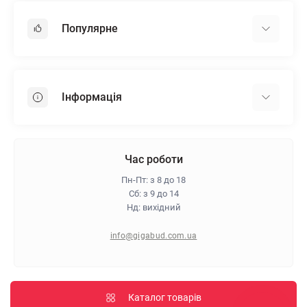
Популярне
Гіпсокартон
OSB
Інформація
Пінопласт
Пінополістирол
Доставка
Мінеральна вата
Оплата
Час роботи
Клей для плитки
Контакти
Пн-Пт: з 8 до 18
Гарантія та повернення
Сб: з 9 до 14
Нд: вихідний
Про магазин
Політика конфіденційності
info@gigabud.com.ua
Відгуки
Блог
Карта сайту
Каталог товарів