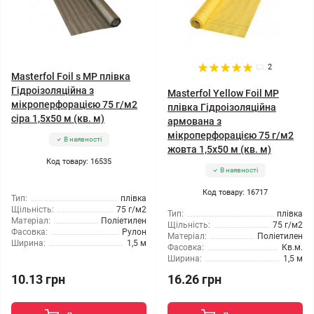
2
Masterfol Foil s MP плівка
Гідроізоляційна з
Masterfol Yellow Foil MP
мікроперфорацією 75 г/м2
плівка Гідроізоляційна
сіра 1,5x50 м (кв. м)
армована з
мікроперфорацією 75 г/м2
В наявності
жовта 1,5x50 м (кв. м)
Код товару: 16535
В наявності
Код товару: 16717
Тип:
плівка
Щільність:
75 г/м2
Тип:
плівка
Матеріал:
Поліетилен
Щільність:
75 г/м2
Фасовка:
Рулон
Матеріал:
Поліетилен
Ширина:
1,5 м
Фасовка:
Кв.м.
Ширина:
1,5 м
10.13 грн
16.26 грн