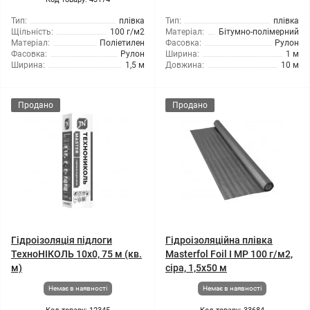
Тип:
плівка
Тип:
плівка
Щільність:
100 г/м2
Матеріал:
Бітумно-полімерний
Матеріал:
Поліетилен
Фасовка:
Рулон
Фасовка:
Рулон
Ширина:
1 м
Ширина:
1,5 м
Довжина:
10 м
Продано
Продано
Гідроізоляція підлоги
Гідроізоляційна плівка
ТехноНІКОЛЬ 10x0, 75 м (кв.
Masterfol Foil I MP 100 г/м2,
м)
сіра, 1,5x50 м
Немає в наявності
Немає в наявності