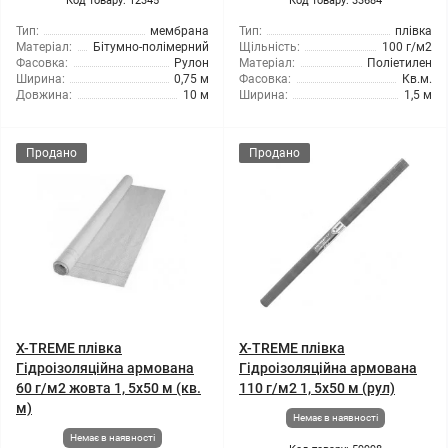
Код товару: 12345
Код товару: 33684
Тип:
мембрана
Тип:
плівка
Матеріал:
Бітумно-полімерний
Щільність:
100 г/м2
Фасовка:
Рулон
Матеріал:
Поліетилен
Ширина:
0,75 м
Фасовка:
Кв.м.
Довжина:
10 м
Ширина:
1,5 м
Продано
Продано
X-TREME плівка
X-TREME плівка
Гідроізоляційна армована
Гідроізоляційна армована
60 г/м2 жовта 1, 5x50 м (кв.
110 г/м2 1, 5x50 м (рул)
м)
Немає в наявності
Немає в наявності