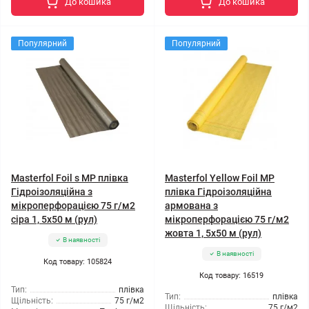
До кошика
До кошика
Популярний
Популярний
Masterfol Foil s MP плівка
Masterfol Yellow Foil MP
Гідроізоляційна з
плівка Гідроізоляційна
мікроперфорацією 75 г/м2
армована з
сіра 1, 5x50 м (рул)
мікроперфорацією 75 г/м2
жовта 1, 5x50 м (рул)
В наявності
В наявності
Код товару: 105824
Код товару: 16519
Тип:
плівка
Тип:
плівка
Щільність:
75 г/м2
Щільність:
75 г/м2