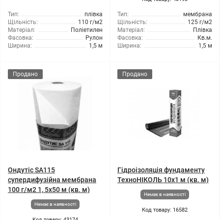
Тип:
плівка
Тип:
мембрана
Щільність:
110 г/м2
Щільність:
125 г/м2
Матеріал:
Поліетилен
Матеріал:
Плівка
Фасовка:
Рулон
Фасовка:
Кв.м.
Ширина:
1,5 м
Ширина:
1,5 м
Продано
Продано
Ондутіс SA115
Гідроізоляція фундаменту
супердифузійна мембрана
ТехноНІКОЛЬ 10x1 м (кв. м)
100 г/м2 1, 5x50 м (кв. м)
Немає в наявності
Немає в наявності
Код товару: 16582
Код товару: 43174