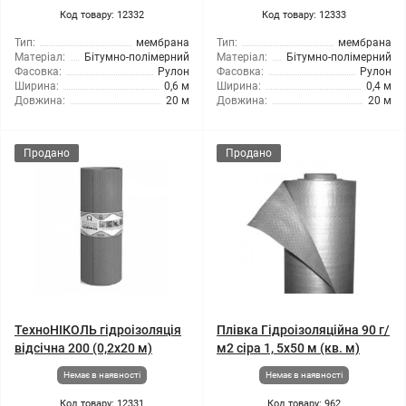
Код товару: 12332
Код товару: 12333
Тип:
мембрана
Тип:
мембрана
Матеріал:
Бітумно-полімерний
Матеріал:
Бітумно-полімерний
Фасовка:
Рулон
Фасовка:
Рулон
Ширина:
0,6 м
Ширина:
0,4 м
Довжина:
20 м
Довжина:
20 м
Продано
Продано
ТехноНІКОЛЬ гідроізоляція
Плівка Гідроізоляційна 90 г/
відсічна 200 (0,2x20 м)
м2 сіра 1, 5x50 м (кв. м)
Немає в наявності
Немає в наявності
Код товару: 12331
Код товару: 962