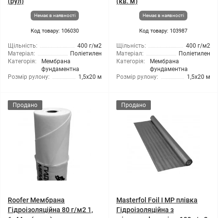
(рул)
(кв. м)
Немає в наявності
Немає в наявності
Код товару: 106030
Код товару: 103987
Щільність:
400 г/м2
Щільність:
400 г/м2
Матеріал:
Поліетилен
Матеріал:
Поліетилен
Категорія:
Мембрана
Категорія:
Мембрана
фундаментна
фундаментна
Розмір рулону:
1,5x20 м
Розмір рулону:
1,5x20 м
Продано
Продано
Roofer Мембрана
Masterfol Foil I MP плівка
Гідроізоляційна 80 г/м2 1,
Гідроізоляційна з