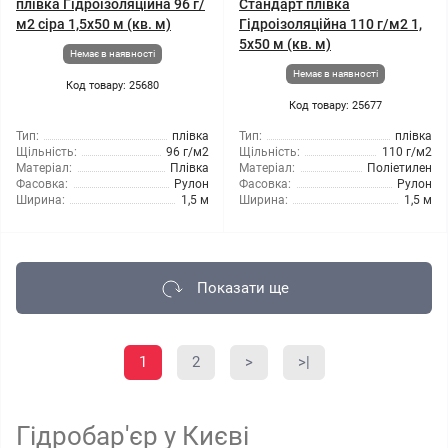
плівка Гідроізоляційна 96 г/
Стандарт плівка
м2 сіра 1,5x50 м (кв. м)
Гідроізоляційна 110 г/м2 1,
5x50 м (кв. м)
Немає в наявності
Немає в наявності
Код товару: 25680
Код товару: 25677
Тип:
плівка
Тип:
плівка
Щільність:
96 г/м2
Щільність:
110 г/м2
Матеріал:
Плівка
Матеріал:
Поліетилен
Фасовка:
Рулон
Фасовка:
Рулон
Ширина:
1,5 м
Ширина:
1,5 м
Показати ще
1
2
>
>|
Гідробар'єр у Києві