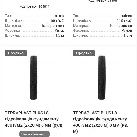
Код товару: 59998
Код товару: 105811
Тип:
плівка
Тип:
плівка
Щільність:
60 г/м2
Щільність:
110 г/м2
Матеріал:
Поліпропілен
Матеріал:
Поліпропілен
Фасовка:
Кв.м.
Фасовка:
Рулон
Ширина:
1,5 м
Ширина:
1,5 м
Продано
Продано
TERRAPLAST PLUS L8
TERRAPLAST PLUS L8
гідроізоляція фундаменту
гідроізоляція фундаменту
400 г/м2 (2x20 м) 8 мм (рул)
400 г/м2 (2x20 м) 8 мм (кв.
м)
Немає в наявності