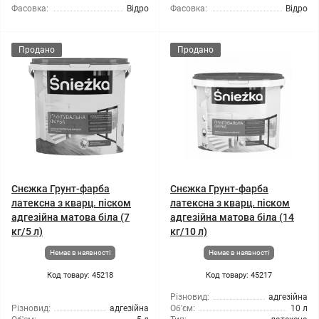
Фасовка:
Відро
Фасовка:
Відро
Продано
Продано
Снєжка Грунт-фарба
Снєжка Грунт-фарба
латексна з кварц. піском
латексна з кварц. піском
адгезійна матова біла (7
адгезійна матова біла (14
кг/5 л)
кг/10 л)
Немає в наявності
Немає в наявності
Код товару: 45218
Код товару: 45217
Різновид:
адгезійна
Різновид:
адгезійна
Об'єм:
10 л