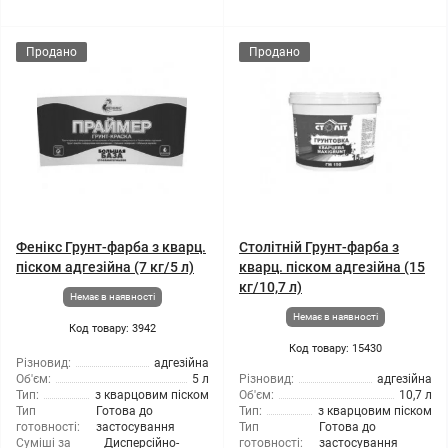
Продано
Продано
Фенікс Грунт-фарба з кварц.
Столітній Грунт-фарба з
піском адгезійна (7 кг/5 л)
кварц. піском адгезійна (15
кг/10,7 л)
Немає в наявності
Немає в наявності
Код товару: 3942
Код товару: 15430
Різновид:
адгезійна
Об'єм:
5 л
Різновид:
адгезійна
Тип:
з кварцовим піском
Об'єм:
10,7 л
Тип
Готова до
Тип:
з кварцовим піском
готовності:
застосування
Тип
Готова до
Суміші за
Дисперсійно-
готовності:
застосування