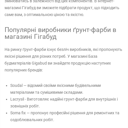
змінюватись в залежності від цих компонентів. В інтернет-
магазині Гігабуд ви зможете підібрати продукт, що підходить
саме вам, з оптимальною ціною та якістю.
Популярні виробники ґрунт-фарби в
магазині Гігабуд
На ринку ґрунт-фарби існує безліч виробників, які пропонують
якісні рішення для різних потреб. У магазині База
будматеріалів Gigabud ви знайдете продукцію наступних
популярних брендів:
Soudal — відомий своїми якісними будівельними
матеріалами та сумішевими складами.
Lacrysil - Виготовляє надійні грунт-фарби для внутрішніх і
зовнішніх робіт.
Soma fix — пропонує професійні рішення для ремонтних та
оздоблювальних робіт.