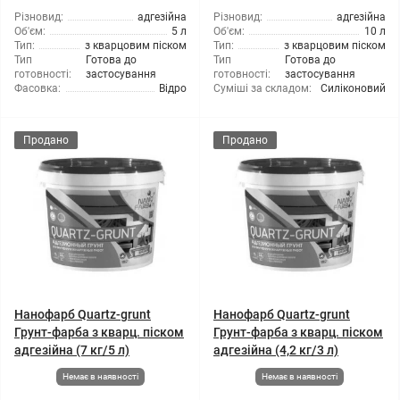
Різновид:
адгезійна
Різновид:
адгезійна
Об'єм:
5 л
Об'єм:
10 л
Тип:
з кварцовим піском
Тип:
з кварцовим піском
Тип
Готова до
Тип
Готова до
готовності:
застосування
готовності:
застосування
Фасовка:
Відро
Суміші за складом:
Силіконовий
Продано
Продано
Нанофарб Quartz-grunt
Нанофарб Quartz-grunt
Грунт-фарба з кварц. піском
Грунт-фарба з кварц. піском
адгезійна (7 кг/5 л)
адгезійна (4,2 кг/3 л)
Немає в наявності
Немає в наявності