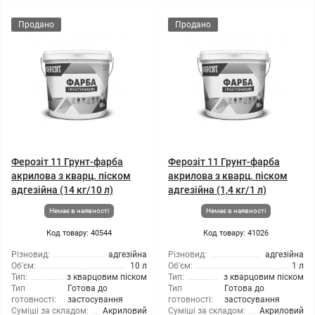
Продано
Продано
Ферозіт 11 Грунт-фарба
Ферозіт 11 Грунт-фарба
акрилова з кварц. піском
акрилова з кварц. піском
адгезійна (14 кг/10 л)
адгезійна (1,4 кг/1 л)
Немає в наявності
Немає в наявності
Код товару: 40544
Код товару: 41026
Різновид:
адгезійна
Різновид:
адгезійна
Об'єм:
10 л
Об'єм:
1 л
Тип:
з кварцовим піском
Тип:
з кварцовим піском
Тип
Готова до
Тип
Готова до
готовності:
застосування
готовності:
застосування
Суміші за складом:
Акриловий
Суміші за складом:
Акриловий