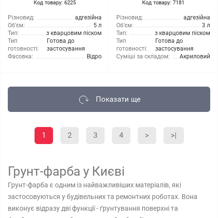
Код товару: 6225
Код товару: 7181
Різновид:
адгезійна
Різновид:
адгезійна
Об'єм:
5 л
Об'єм:
3 л
Тип:
з кварцовим піском
Тип:
з кварцовим піском
Тип
Готова до
Тип
Готова до
готовності:
застосування
готовності:
застосування
Фасовка:
Відро
Суміші за складом:
Акриловий
Показати ще
1
2
3
4
>
>|
Грунт-фарба у Києві
Грунт-фарба є одним із найважливіших матеріалів, які
застосовуються у будівельних та ремонтних роботах. Вона
виконує відразу дві функції - ґрунтування поверхні та