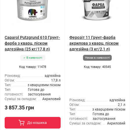
Caparol Putzgrund 610 Грунт-
Ферозіт 11 Грунт-фарба
фарба з кварц. піском
акрилова з кварц. піском
адгезійна (25 кг/17,8 л)
адгезійна (3 кг/2,1 л)
В наявності
Немає в наявності
Код товару: 11478
Код товару: 40545
Різновид:
адгезійна
Об'єм:
17,8 л
Тип:
з кварцовим піском
Тип
Готова до
готовності:
застосування
Суміші за складом:
Акриловий
Різновид:
адгезійна
Об'єм:
2,1 л
3 857.35 грн
Тип:
з кварцовим піском
Тип
Готова до
готовності:
застосування
До кошика
Суміші за складом:
Акриловий