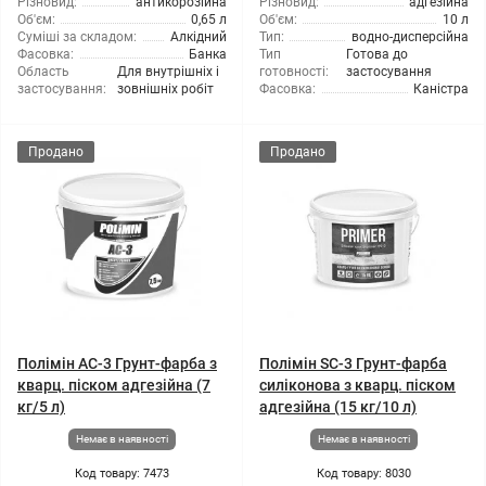
Різновид:
антикорозійна
Різновид:
адгезійна
Об'єм:
0,65 л
Об'єм:
10 л
Суміші за складом:
Алкідний
Тип:
водно-дисперсійна
Фасовка:
Банка
Тип
Готова до
Область
Для внутрішніх і
готовності:
застосування
застосування:
зовнішніх робіт
Фасовка:
Каністра
Продано
Продано
Полімін АС-3 Грунт-фарба з
Полімін SC-3 Грунт-фарба
кварц. піском адгезійна (7
силіконова з кварц. піском
кг/5 л)
адгезійна (15 кг/10 л)
Немає в наявності
Немає в наявності
Код товару: 7473
Код товару: 8030