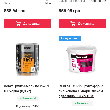
Суміші за складом:
Акриловий
Вага:
14 кг
888.94 грн
856.05 грн
До кошика
До кошика
Популярний
Rolax Грунт-емаль по іржі 3
CERESIT CT-15 Грунт-фарба
в 1 чорна (0,9 кг)
силіконова з кварц. піском
адгезійна (14 кг/10 л)
В наявності
В наявності
Код товару: 39159