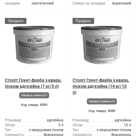
складом:
синтетичний
Суміші за складом:
Акриловий
Продано
Продано
Століт Грунт-фарба з кварц.
Століт Грунт-фарба з кварц.
піском адгезійна (7 кг/5 л)
піском адгезійна (14 кг/10
л)
Немає в наявності
Немає в наявності
Код товару: 8089
Код товару: 8088
Різновид:
адгезійна
Різновид:
адгезійна
Об'єм:
5 л
Об'єм:
10 л
Тип:
з кварцовим піском
Тип:
з кварцовим піском
Сезонність:
Всесезонна
Сезонність:
Всесезонна