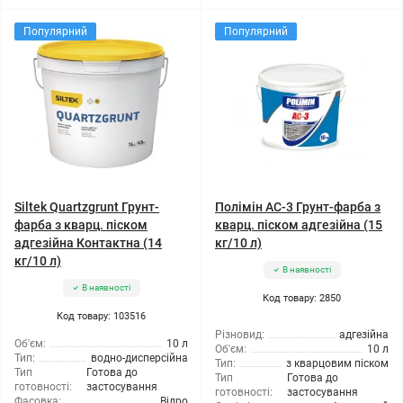
Популярний
Популярний
Siltek Quartzgrunt Грунт-
Полімін АС-3 Грунт-фарба з
фарба з кварц. піском
кварц. піском адгезійна (15
адгезійна Контактна (14
кг/10 л)
кг/10 л)
В наявності
В наявності
Код товару: 2850
Код товару: 103516
Різновид:
адгезійна
Об'єм:
10 л
Об'єм:
10 л
Тип:
водно-дисперсійна
Тип:
з кварцовим піском
Тип
Готова до
Тип
Готова до
готовності:
застосування
готовності:
застосування
Фасовка:
Відро