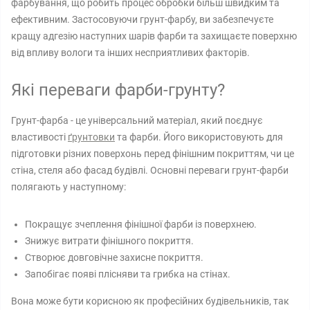
фарбування, що робить процес обробки більш швидким та
ефективним. Застосовуючи грунт-фарбу, ви забезпечуєте
кращу адгезію наступних шарів фарби та захищаєте поверхню
від впливу вологи та інших несприятливих факторів.
Які переваги фарби-грунту?
Грунт-фарба - це універсальний матеріал, який поєднує
властивості
ґрунтовки
та фарби. Його використовують для
підготовки різних поверхонь перед фінішним покриттям, чи це
стіна, стеля або фасад будівлі. Основні переваги грунт-фарби
полягають у наступному:
Покращує зчеплення фінішної фарби із поверхнею.
Знижує витрати фінішного покриття.
Створює довговічне захисне покриття.
Запобігає появі плісняви ​​та грибка на стінах.
Вона може бути корисною як професійних будівельників, так