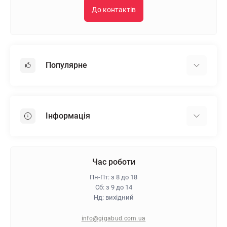
До контактів
Популярне
Гіпсокартон
OSB
Інформація
Пінопласт
Пінополістирол
Доставка
Мінеральна вата
Оплата
Час роботи
Клей для плитки
Контакти
Пн-Пт: з 8 до 18
Гарантія та повернення
Сб: з 9 до 14
Нд: вихідний
Про магазин
Політика конфіденційності
info@gigabud.com.ua