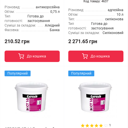
Код товару: 4637
Різновид:
антикорозійна
Різновид:
адгезійна
Об'єм:
0,75 л
Об'єм:
10 л
Тип
Готова до
Тип:
силіконова
готовності:
застосування
Тип
Готова до
Суміші за складом:
Алкідний
готовності:
застосування
Фасовка:
Банка
Суміші за складом:
Силіконовий
210.52 грн
2 271.65 грн
До кошика
До кошика
Популярний
Популярний
1