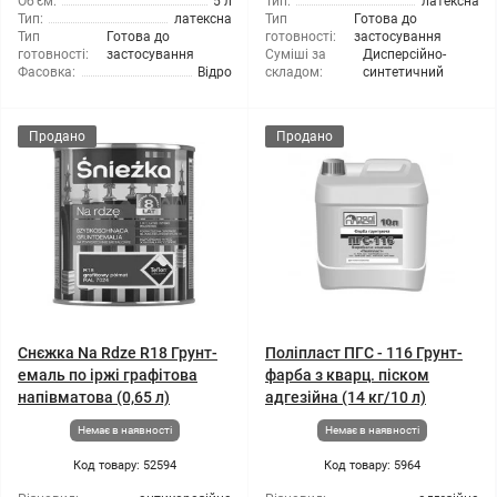
Об'єм:
5 л
Тип:
латексна
Тип:
латексна
Тип
Готова до
Тип
Готова до
готовності:
застосування
готовності:
застосування
Суміші за
Дисперсійно-
Фасовка:
Відро
складом:
синтетичний
Продано
Продано
Снєжка Na Rdze R18 Грунт-
Поліпласт ПГС - 116 Грунт-
емаль по іржі графітова
фарба з кварц. піском
напівматова (0,65 л)
адгезійна (14 кг/10 л)
Немає в наявності
Немає в наявності
Код товару: 52594
Код товару: 5964