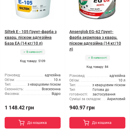
Siltek E - 105 Грунт-фарба з
Anserglob EG-62 Грунт-
кварц. піском адгезійна
фарба акрилова з кварц.
База ЕА (14 кг/10 л)
піском адгезійна (14 кг/10
л)
В наявності
В наявності
Код товару: 5109
Код товару: 84
Різновид:
адгезійна
Різновид:
адгезійна
Об'єм:
10 л
Об'єм:
10 л
Тип:
з кварцовим піском
Тип:
з кварцовим піском
Сезонність:
Всесезонна
Тип
Готова до
Фасовка:
Відро
готовності:
застосування
Суміші за складом:
Акриловий
1 148.42 грн
940.97 грн
До кошика
До кошика