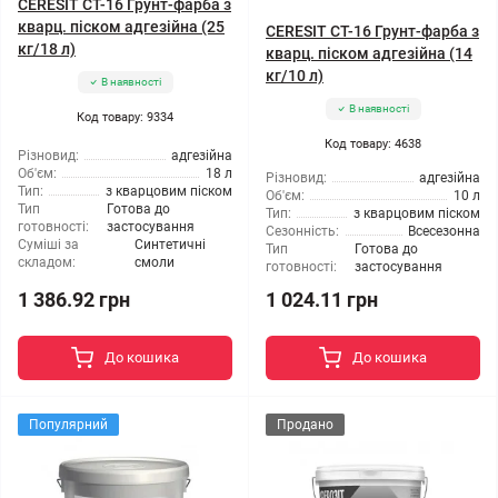
CERESIT CT-16 Грунт-фарба з
кварц. піском адгезійна (25
CERESIT CT-16 Грунт-фарба з
кг/18 л)
кварц. піском адгезійна (14
кг/10 л)
В наявності
В наявності
Код товару: 9334
Код товару: 4638
Різновид:
адгезійна
Об'єм:
18 л
Різновид:
адгезійна
Тип:
з кварцовим піском
Об'єм:
10 л
Тип
Готова до
Тип:
з кварцовим піском
готовності:
застосування
Сезонність:
Всесезонна
Суміші за
Синтетичні
Тип
Готова до
складом:
смоли
готовності:
застосування
1 386.92 грн
1 024.11 грн
До кошика
До кошика
Популярний
Продано