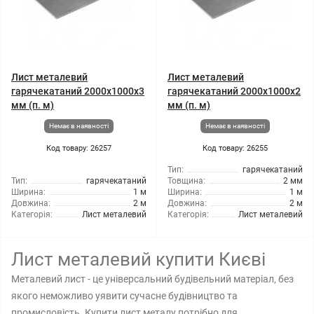
Лист металевий
Лист металевий
гарячекатаний 2000x1000x3
гарячекатаний 2000x1000x2
мм (п. м)
мм (п. м)
Немає в наявності
Немає в наявності
Код товару: 26257
Код товару: 26255
Тип:
гарячекатаний
Тип:
гарячекатаний
Товщина:
2 мм
Ширина:
1 м
Ширина:
1 м
Довжина:
2 м
Довжина:
2 м
Категорія:
Лист металевий
Категорія:
Лист металевий
Лист металевий купити Києві
Металевий лист - це універсальний будівельний матеріал, без
якого неможливо уявити сучасне будівництво та
промисловість. Купити лист металу потрібно для