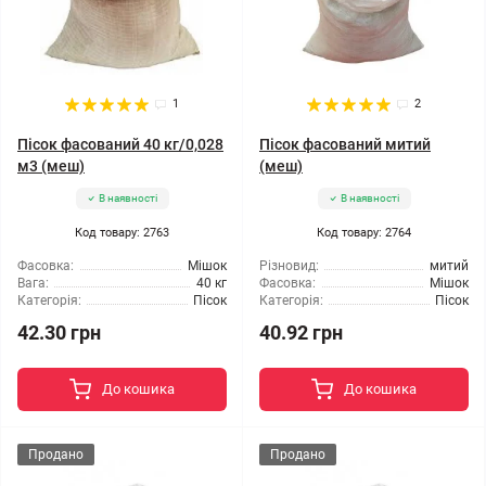
1
2
Пісок фасований 40 кг/0,028
Пісок фасований митий
м3 (меш)
(меш)
В наявності
В наявності
Код товару: 2763
Код товару: 2764
Фасовка:
Мішок
Різновид:
митий
Вага:
40 кг
Фасовка:
Мішок
Категорія:
Пісок
Категорія:
Пісок
42.30 грн
40.92 грн
До кошика
До кошика
Продано
Продано