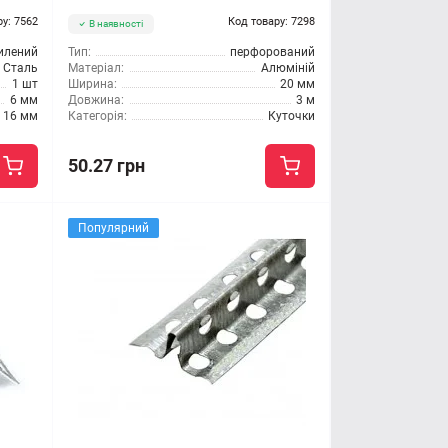
ру: 7562
Код товару: 7298
В наявності
илений
Тип:
перфорований
Сталь
Матеріал:
Алюміній
1 шт
Ширина:
20 мм
6 мм
Довжина:
3 м
16 мм
Категорія:
Куточки
50.27 грн
Популярний