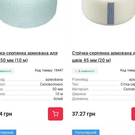
чка-серпянка армована для
Стрічка-серпянка армована 
 50 мм (10 м)
швів 45 мм (20 м)
Код товару: 18447
Код това
аявності
В наявності
ид:
армована
Різновид:
ар
ал:
Скловолокно
Тип:
Сітка-с
а:
50 мм
Матеріал:
Склов
на:
10 м
Ширина:
білий
Довжина:
4 грн
37.27 грн
улярний
Популярний