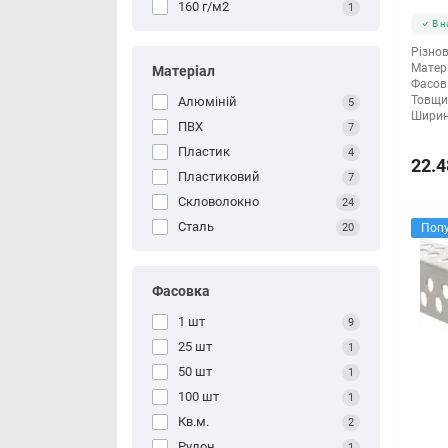
160 г/м2
1
В н
Різнов
Матері
Матеріал
Фасов
Товщи
Алюміній
5
Ширин
ПВХ
7
Пластик
4
22.4
Пластиковий
7
Скловолокно
24
Сталь
20
Поп
Фасовка
1 шт
9
25 шт
1
50 шт
1
100 шт
1
Кв.м.
2
Рулон
1