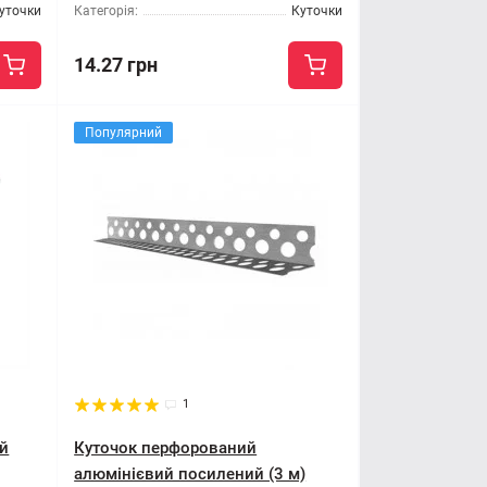
уточки
Категорія:
Куточки
14.27 грн
Популярний
1
й
Куточок перфорований
алюмінієвий посилений (3 м)