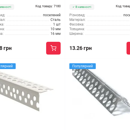
Код товару: 7180
Код това
аявності
В наявності
ид:
посилений
Різновид:
пос
ал:
Сталь
Матеріал:
ка:
1 шт
Фасовка:
на:
10 мм
Товщина:
а:
16 мм
Ширина:
8 грн
13.26 грн
улярний
Популярний