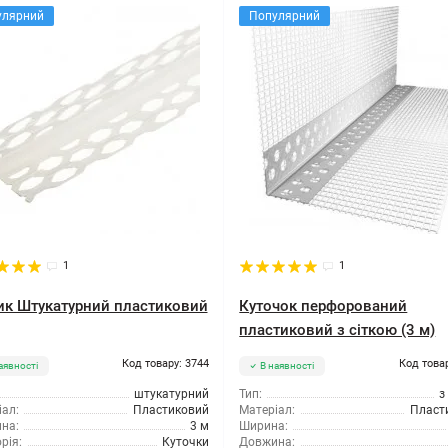
улярний
Популярний
1
1
ик Штукатурний пластиковий
Куточок перфорований
пластиковий з сіткою (3 м)
Код товару: 3744
Код това
аявності
В наявності
штукатурний
Тип:
з
ал:
Пластиковий
Матеріал:
Пласт
на:
3 м
Ширина:
рія:
Куточки
Довжина: