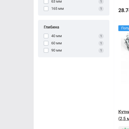
63 мм
1
165 мм
1
28.7
Глибина
Поп
40 мм
1
60 мм
1
90 мм
1
Кутн
(2,5 
В н