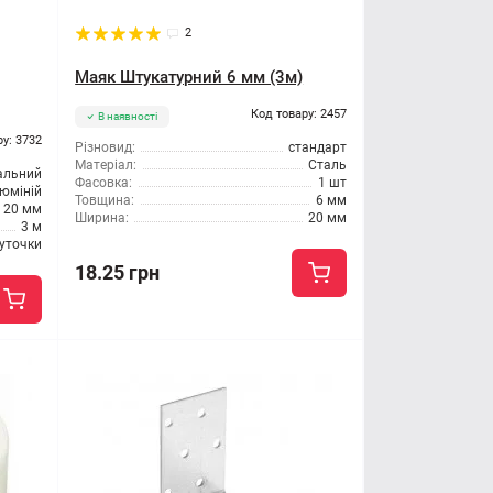
2
Маяк Штукатурний 6 мм (3м)
Код товару: 2457
В наявності
ру: 3732
Різновид:
стандарт
Матеріал:
Сталь
альний
Фасовка:
1 шт
юміній
Товщина:
6 мм
20 мм
Ширина:
20 мм
3 м
уточки
18.25 грн