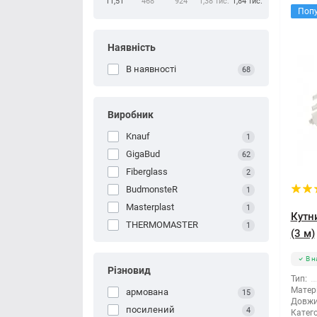
11,51
468
924
1,38 тис.
1,84 тис.
Поп
Наявність
В наявності
68
Виробник
Knauf
1
GigaBud
62
Fiberglass
2
BudmonsteR
1
Masterplast
1
Кутн
THERMOMASTER
1
(3 м)
В н
Різновид
Тип:
Матері
армована
15
Довжи
посилений
4
Катего