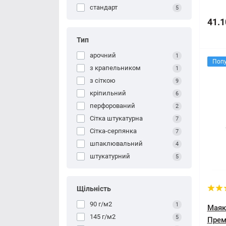
стандарт
5
41.1
Тип
арочний
1
Поп
з крапельником
1
з сіткою
9
кріпильний
6
перфорований
2
Сітка штукатурна
7
Сітка-серпянка
7
шпаклювальний
4
штукатурний
5
Щільність
90 г/м2
1
Маяк
145 г/м2
5
Прем