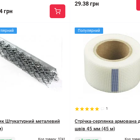
29.38 грн
4 грн
улярний
Популярний
1
ик Штукатурний металевий
Стрічка-серпянка армована 
м)
швів 45 мм (45 м)
Код товару: 3741
Код това
аявності
В наявності