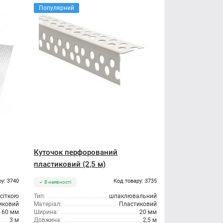
Популярний
Куточок перфорований
пластиковий (2,5 м)
ру: 3740
Код товару: 3735
В наявності
 сіткою
Тип:
шпаклювальний
иковий
Матеріал:
Пластиковий
60 мм
Ширина:
20 мм
3 м
Довжина:
2,5 м