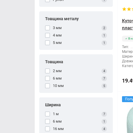
Товщина металу
Куто
плас
3 мм
2
4 мм
1
В н
5 мм
1
Тип:
Матері
Ширин
Довжи
Товщина
Катего
2 мм
4
6 мм
7
19.4
10 мм
5
Поп
Ширина
1 м
7
6 мм
1
16 мм
4