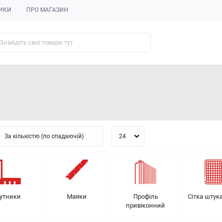
ИКИ
ПРО МАГАЗИН
утники
Маяки
Профіль
Сітка штук
привіконний