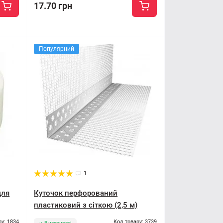
17.70 грн
Популярний
1
для
Куточок перфорований
пластиковий з сіткою (2,5 м)
ру: 1834
Код товару: 3739
В наявності