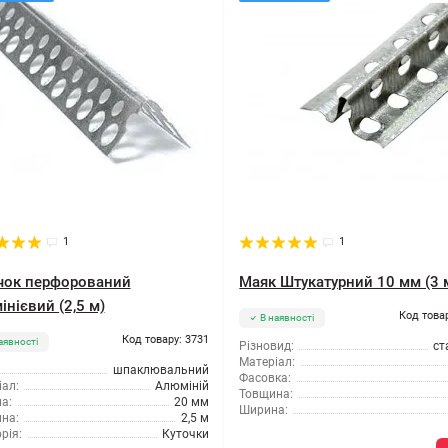
1
1
чок перфорований
Маяк Штукатурний 10 мм (3 
нієвий (2,5 м)
Код това
В наявності
Код товару: 3731
аявності
Різновид:
ст
Матеріал:
шпаклювальний
Фасовка:
ал:
Алюміній
Товщина:
а:
20 мм
Ширина:
на:
2,5 м
рія:
Куточки