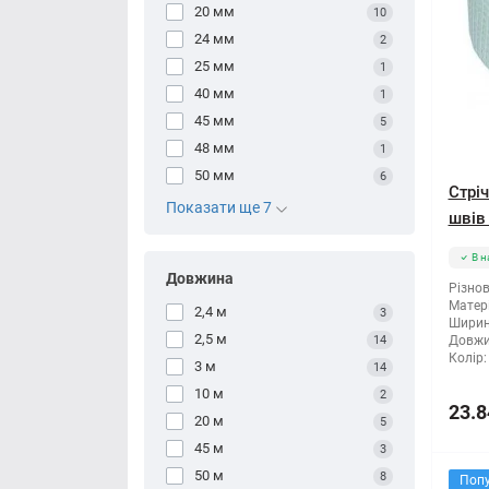
20 мм
10
24 мм
2
25 мм
1
40 мм
1
45 мм
5
48 мм
1
50 мм
6
Стрі
Показати ще 7
швів
В н
Довжина
Різнов
Матері
2,4 м
3
Ширин
2,5 м
14
Довжи
Колір:
3 м
14
10 м
2
23.8
20 м
5
45 м
3
50 м
8
Поп