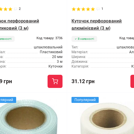
2
1
чок перфорований
Куточок перфорований
тиковий (3 м)
алюмінієвий (3 м)
Код товару: 3736
Код това
аявності
В наявності
шпаклювальний
Тип:
шпаклюв
ал:
Пластиковий
Матеріал:
Ал
а:
20 мм
Ширина:
на:
3 м
Довжина:
рія:
Куточки
Категорія:
К
9 грн
31.12 грн
улярний
Популярний