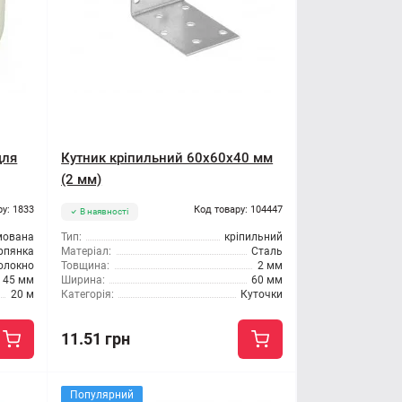
для
Кутник кріпильний 60x60x40 мм
(2 мм)
ру: 1833
Код товару: 104447
В наявності
мована
Тип:
кріпильний
ерпянка
Матеріал:
Сталь
олокно
Товщина:
2 мм
45 мм
Ширина:
60 мм
20 м
Категорія:
Куточки
11.51 грн
Популярний