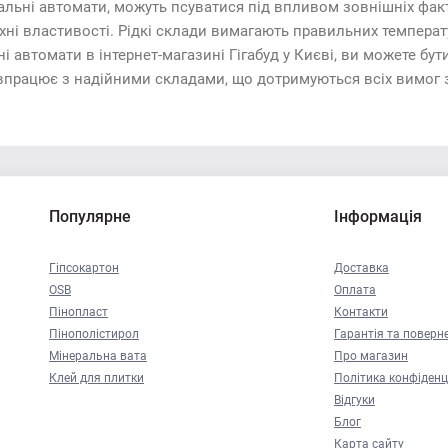
альні автомати, можуть псуватися під впливом зовнішніх факт
ні властивості. Рідкі склади вимагають правильних температу
 автомати в інтернет-магазині Гігабуд у Києві, ви можете бути
івпрацює з надійними складами, що дотримуються всіх вимог 
Популярне
Інформація
Гіпсокартон
Доставка
OSB
Оплата
Пінопласт
Контакти
Пінополістирол
Гарантія та поверн
Мінеральна вата
Про магазин
Клей для плитки
Політика конфіденц
Відгуки
Блог
Карта сайту