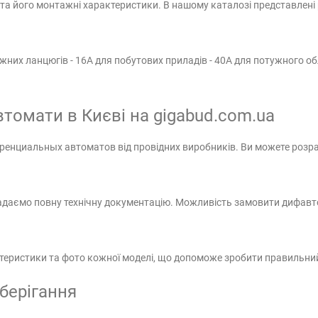
та його монтажні характеристики. В нашому каталозі представлені 
ужних ланцюгів - 16А для побутових приладів - 40А для потужного о
втомати в Києві на gigabud.com.ua
енциальных автоматов від провідних виробників. Ви можете розра
надаємо повну технічну документацію. Можливість замовити дифавто
актеристики та фото кожної моделі, що допоможе зробити правильний
берігання