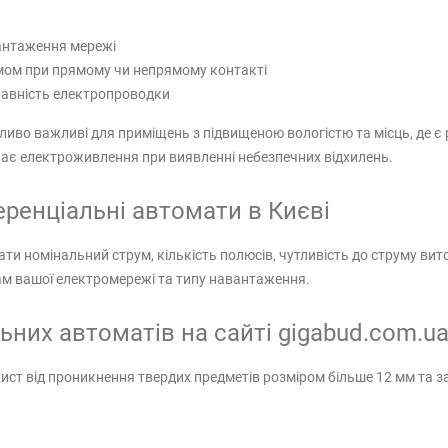
вантаження мережі
мом при прямому чи непрямому контакті
равність електропроводки
во важливі для приміщень з підвищеною вологістю та місць, де є 
є електроживлення при виявленні небезпечних відхилень.
ренціальні автомати в Києві
и номінальний струм, кількість полюсів, чутливість до струму вит
ам вашої електромережі та типу навантаження.
ьних автоматів на сайті gigabud.com.u
хист від проникнення твердих предметів розміром більше 12 мм та 