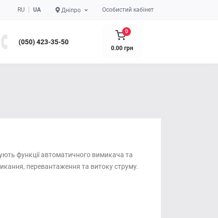
RU
UA
Особистий кабінет
Дніпро
0
(050) 423-35-50
0.00 грн
нують функції автоматичного вимикача та
икання, перевантаження та витоку струму.