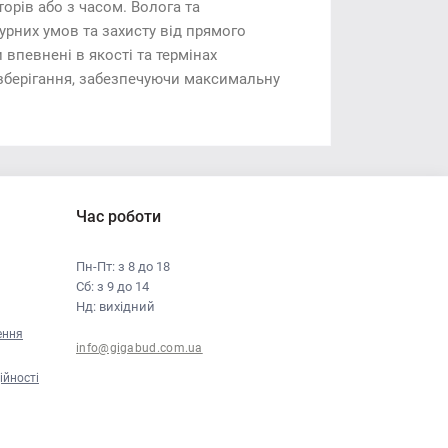
орів або з часом. Волога та
рних умов та захисту від прямого
 впевнені в якості та термінах
зберігання, забезпечуючи максимальну
Час роботи
Пн-Пт: з 8 до 18
Сб: з 9 до 14
Нд: вихідний
ення
info@gigabud.com.ua
ійності