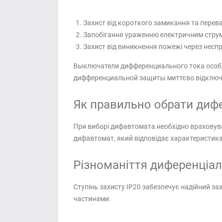
Захист від короткого замикання та пере
Запобігання ураженню електричним стру
Захист від виникнення пожежі через несп
Выключатели дифференциального тока особли
дифференциальной защиты миттєво відключа
Як правильно обрати дифе
При виборі дифавтомата необхідно враховуват
дифавтомат, який відповідає характеристик
Різноманіття диференціал
Ступінь захисту IP20 забезпечує надійний за
частинами.