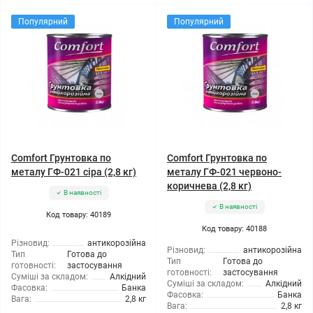
Популярний
Популярний
Comfort Грунтовка по
Comfort Грунтовка по
металу ГФ-021 сіра (2,8 кг)
металу ГФ-021 червоно-
коричнева (2,8 кг)
В наявності
В наявності
Код товару: 40189
Код товару: 40188
Різновид:
антикорозійна
Різновид:
антикорозійна
Тип
Готова до
Тип
Готова до
готовності:
застосування
готовності:
застосування
Суміші за складом:
Алкідний
Суміші за складом:
Алкідний
Фасовка:
Банка
Фасовка:
Банка
Вага:
2,8 кг
Вага:
2,8 кг