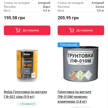
Суміші за складом:
Алкідний
Суміші за складом:
Алкідний
Фасовка:
Відро
Фасовка:
Банка
Вага:
0,9 кг
Вага:
0,9 кг
195.58 грн
205.95 грн
До кошика
До кошика
Популярний
Rolax Грунтовка по металу
Грунтовка по металу
ГФ-021 сіра (0,9 кг)
ПФ-010М червоно-
коричнева (2,8 кг)
В наявності