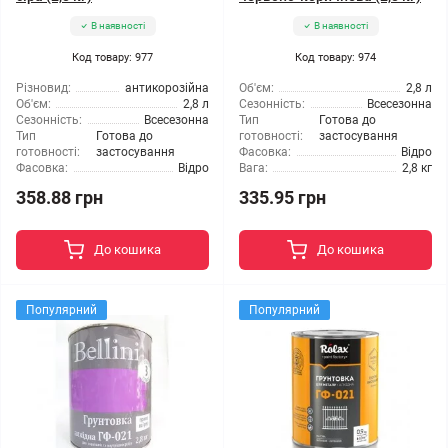
В наявності
В наявності
Код товару: 977
Код товару: 974
Різновид:
антикорозійна
Об'єм:
2,8 л
Об'єм:
2,8 л
Сезонність:
Всесезонна
Сезонність:
Всесезонна
Тип
Готова до
Тип
Готова до
готовності:
застосування
готовності:
застосування
Фасовка:
Відро
Фасовка:
Відро
Вага:
2,8 кг
358.88 грн
335.95 грн
До кошика
До кошика
Популярний
Популярний