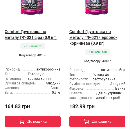
Comfort Грунтовка по
Comfort Грунтовка по
металу ГФ-021 сіра (0,9 кг)
металу ГФ-021 червоно-
коричнева (0,9 кг)
В наявності
В наявності
Код товару: 40186
Код товару: 40187
Різновид:
антикорозійна
Різновид:
антикорозійна
Тип
Готова до
Тип
Готова до
готовності:
застосування
готовності:
застосування
Суміші за складом:
Алкідний
Суміші за складом:
Алкідний
Фасовка:
Банка
Фасовка:
Банка
Вага:
0,9 кг
Область
Для внутрішніх і
застосування:
зовнішніх робіт
164.83 грн
182.99 грн
До кошика
До кошика