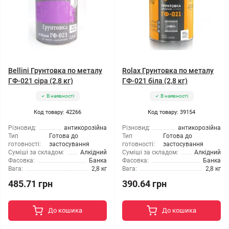
Bellini Грунтовка по металу
Rolax Грунтовка по металу
ГФ-021 сіра (2,8 кг)
ГФ-021 біла (2,8 кг)
В наявності
В наявності
Код товару: 42266
Код товару: 39154
Різновид:
антикорозійна
Різновид:
антикорозійна
Тип
Готова до
Тип
Готова до
готовності:
застосування
готовності:
застосування
Суміші за складом:
Алкідний
Суміші за складом:
Алкідний
Фасовка:
Банка
Фасовка:
Банка
Вага:
2,8 кг
Вага:
2,8 кг
485.71 грн
390.64 грн
До кошика
До кошика