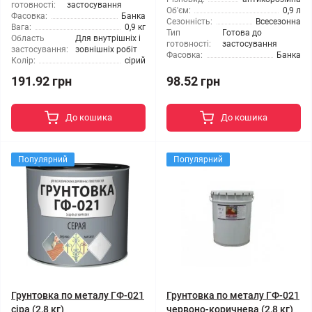
готовності:
застосування
Об'єм:
0,9 л
Фасовка:
Банка
Сезонність:
Всесезонна
Вага:
0,9 кг
Тип
Готова до
Область
Для внутрішніх і
готовності:
застосування
застосування:
зовнішніх робіт
Фасовка:
Банка
Колір:
сірий
191.92 грн
98.52 грн
До кошика
До кошика
Популярний
Популярний
Грунтовка по металу ГФ-021
Грунтовка по металу ГФ-021
сіра (2,8 кг)
червоно-коричнева (2,8 кг)