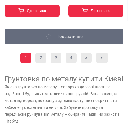
До кошика
До кошика
Показати ще
1
2
3
4
>
>|
Грунтовка по металу купити Києві
Якісна грунтовка по металу – запорука довговічності та
надійності будь-яких металевих конструкцій. Вона захищає
метал від корозії, покращує адгезію наступних покриттів та
забезпечує естетичний вигляд. Забудьте про іржу та
передчасне руйнування металу – обирайте надійний захист з
Гігабуд!