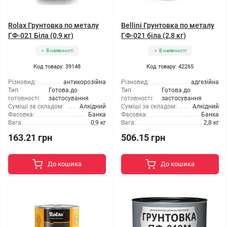
Rolax Грунтовка по металу
Bellini Грунтовка по металу
ГФ-021 Біла (0,9 кг)
ГФ-021 біла (2,8 кг)
В наявності
В наявності
Код товару: 39148
Код товару: 42265
Різновид:
антикорозійна
Різновид:
адгезійна
Тип
Готова до
Тип
Готова до
готовності:
застосування
готовності:
застосування
Суміші за складом:
Алкідний
Суміші за складом:
Алкідний
Фасовка:
Банка
Фасовка:
Банка
Вага:
0,9 кг
Вага:
2,8 кг
163.21 грн
506.15 грн
До кошика
До кошика