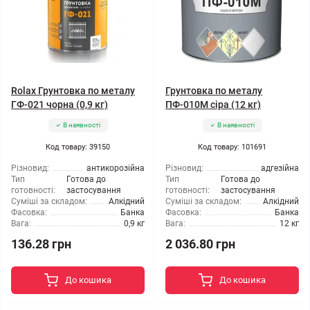
Rolax Грунтовка по металу
Грунтовка по металу
ГФ-021 чорна (0,9 кг)
ПФ-010М сіра (12 кг)
В наявності
В наявності
Код товару: 39150
Код товару: 101691
Різновид:
антикорозійна
Різновид:
адгезійна
Тип
Готова до
Тип
Готова до
готовності:
застосування
готовності:
застосування
Суміші за складом:
Алкідний
Суміші за складом:
Алкідний
Фасовка:
Банка
Фасовка:
Банка
Вага:
0,9 кг
Вага:
12 кг
136.28 грн
2 036.80 грн
До кошика
До кошика