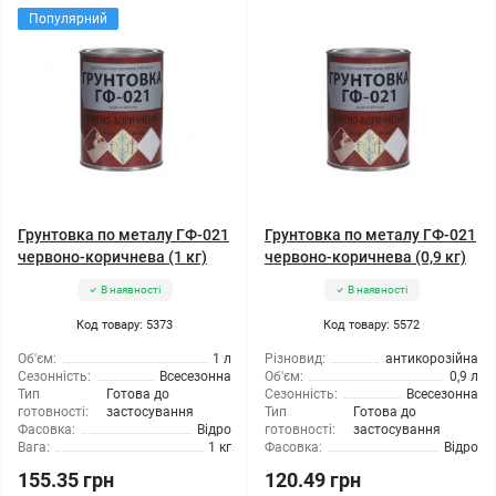
Популярний
Грунтовка по металу ГФ-021
Грунтовка по металу ГФ-021
червоно-коричнева (1 кг)
червоно-коричнева (0,9 кг)
В наявності
В наявності
Код товару: 5373
Код товару: 5572
Об'єм:
1 л
Різновид:
антикорозійна
Сезонність:
Всесезонна
Об'єм:
0,9 л
Тип
Готова до
Сезонність:
Всесезонна
готовності:
застосування
Тип
Готова до
Фасовка:
Відро
готовності:
застосування
Вага:
1 кг
Фасовка:
Відро
155.35 грн
120.49 грн