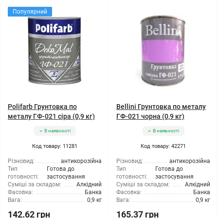
Популярний
Polifarb Грунтовка по
Bellini Грунтовка по металу
металу ГФ-021 сіра (0,9 кг)
ГФ-021 чорна (0,9 кг)
В наявності
В наявності
Код товару: 11281
Код товару: 42271
Різновид:
антикорозійна
Різновид:
антикорозійна
Тип
Готова до
Тип
Готова до
готовності:
застосування
готовності:
застосування
Суміші за складом:
Алкідний
Суміші за складом:
Алкідний
Фасовка:
Банка
Фасовка:
Банка
Вага:
0,9 кг
Вага:
0,9 кг
142.62 грн
165.37 грн