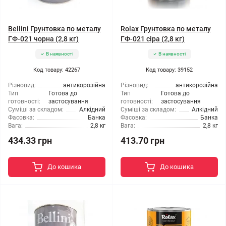
Bellini Грунтовка по металу
Rolax Грунтовка по металу
ГФ-021 чорна (2,8 кг)
ГФ-021 сіра (2,8 кг)
В наявності
В наявності
Код товару: 42267
Код товару: 39152
Різновид:
антикорозійна
Різновид:
антикорозійна
Тип
Готова до
Тип
Готова до
готовності:
застосування
готовності:
застосування
Суміші за складом:
Алкідний
Суміші за складом:
Алкідний
Фасовка:
Банка
Фасовка:
Банка
Вага:
2,8 кг
Вага:
2,8 кг
434.33 грн
413.70 грн
До кошика
До кошика