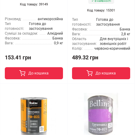
В наявності
Код товару: 39149
Код товару: 15301
Різновид:
антикорозійна
Тип
Готова до
Тип
Готова до
готовності:
застосування
готовності:
застосування
Фасовка:
Банка
Суміші за складом:
Алкідний
Вага:
2,8 кг
Фасовка:
Банка
Область
Для внутрішніх і
Вага:
0,9 кг
застосування:
зовнішніх робіт
Колір:
червоно-коричневий
153.41 грн
489.32 грн
До кошика
До кошика