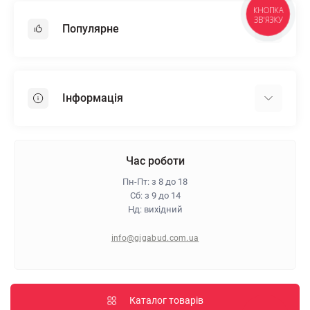
КНОПКА
ЗВ'ЯЗКУ
Популярне
Гіпсокартон
OSB
Інформація
Пінопласт
Пінополістирол
Доставка
Мінеральна вата
Оплата
Час роботи
Клей для плитки
Контакти
Пн-Пт: з 8 до 18
Гарантія та повернення
Сб: з 9 до 14
Нд: вихідний
Про магазин
Політика конфіденційності
info@gigabud.com.ua
Відгуки
Блог
Карта сайту
Каталог товарів