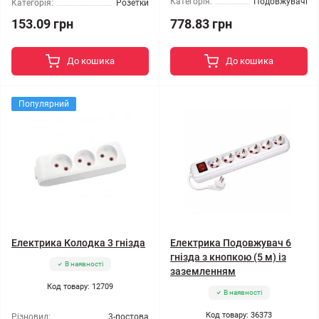
Категорія:
Подовжувачі
Категорія:
Розетки
153.09 грн
778.83 грн
До кошика
До кошика
Популярний
Електрика Колодка 3 гнізда
Електрика Подовжувач 6
гнізда з кнопкою (5 м) із
В наявності
заземленням
Код товару: 12709
В наявності
Код товару: 36373
Різновид:
3-постова