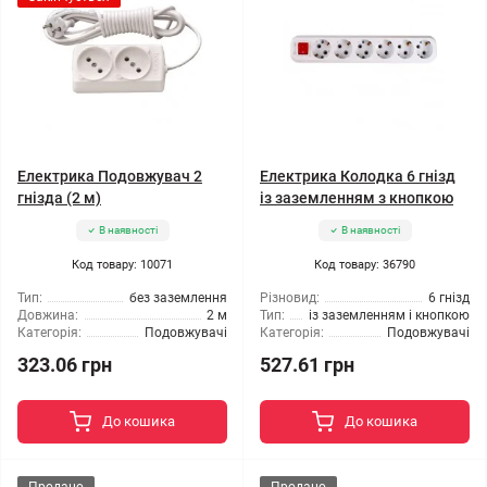
Електрика Подовжувач 2
Електрика Колодка 6 гнізд
гнізда (2 м)
із заземленням з кнопкою
В наявності
В наявності
Код товару: 10071
Код товару: 36790
Тип:
без заземлення
Різновид:
6 гнізд
Довжина:
2 м
Тип:
із заземленням і кнопкою
Категорія:
Подовжувачі
Категорія:
Подовжувачі
323.06 грн
527.61 грн
До кошика
До кошика