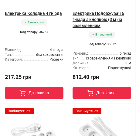
Електрика Колодка 4 гнізда
Електрика Подовжувач 6
гнізда з кнопкою (3 м) із
В наявності
заземленням
Код товару: 36787
В наявності
Код товару: 36372
Різновид:
4 гнізда
Різновид:
6 гнізд
Тип:
без заземлення
Тип:
із заземленням і кнопкою
Категорія:
Розетки
Довжина:
3 м
Категорія:
Подовжувачі
217.25 грн
812.40 грн
До кошика
До кошика
Закінчується
Закінчується