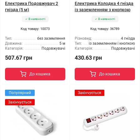
Електрика Подовжувач 2
Електрика Колодка 4 гнізда
гнізда (5 м)
із заземленням з кнопкою
В наявності
В наявності
Код товару: 10073
Код товару: 36789
Тип:
без заземлення
Різновид:
4 гнізда
Довжина:
5 м
Тип:
із заземленням і кнопкою
Категорія:
Подовжувачі
Категорія:
Подовжувачі
507.67 грн
430.63 грн
До кошика
До кошика
Популярний
Закінчується
Закінчується