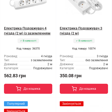
Електрика Подовжувач 4
Електрика Подовжувач 3
гнізда (2 м) із заземленням
гнізда (2 м)
В наявності
В наявності
Код товару: 36370
Код товару: 10074
Різновид:
4 гнізда
Різновид:
3 гнізда
Тип:
з заземленням
Тип:
без заземлення
Довжина:
2 м
Довжина:
2 м
Категорія:
Подовжувачі
Категорія:
Подовжувачі
562.83 грн
350.08 грн
До кошика
До кошика
Популярний
Закінчується
Закінчується