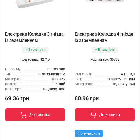
Електрика Колодка 3 гнізда
Електрика Колодка 4 гнізда
із заземленням
із заземленням
В наявності
В наявності
Код товару: 12710
Код товару: 36788
Різновид:
3-постова
Тип:
з заземленням
Різновид:
4 гнізда
Матеріал:
Пластик
Тип:
з заземленням
Колір:
білий
Категорія:
Подовжувачі
Категорія:
Подовжувачі
69.36 грн
80.96 грн
До кошика
До кошика
Популярний