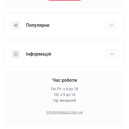
Популярне
Гіпсокартон
OSB
Інформація
Пінопласт
Пінополістирол
Доставка
Мінеральна вата
Оплата
Час роботи
Клей для плитки
Контакти
Пн-Пт: з 8 до 18
Гарантія та повернення
Сб: з 9 до 14
Нд: вихідний
Про магазин
Політика конфіденційності
info@gigabud.com.ua
Відгуки
Блог