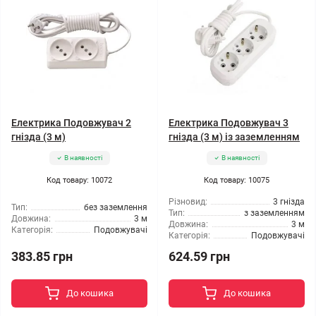
Електрика Подовжувач 2
Електрика Подовжувач 3
гнізда (3 м)
гнізда (3 м) із заземленням
В наявності
В наявності
Код товару: 10072
Код товару: 10075
Різновид:
3 гнізда
Тип:
без заземлення
Тип:
з заземленням
Довжина:
3 м
Довжина:
3 м
Категорія:
Подовжувачі
Категорія:
Подовжувачі
383.85 грн
624.59 грн
До кошика
До кошика