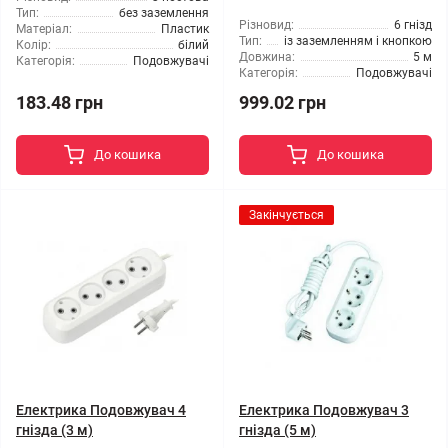
Тип:
без заземлення
Різновид:
6 гнізд
Матеріал:
Пластик
Тип:
із заземленням і кнопкою
Колір:
білий
Довжина:
5 м
Категорія:
Подовжувачі
Категорія:
Подовжувачі
183.48 грн
999.02 грн
До кошика
До кошика
Закінчується
Електрика Подовжувач 4
Електрика Подовжувач 3
гнізда (3 м)
гнізда (5 м)