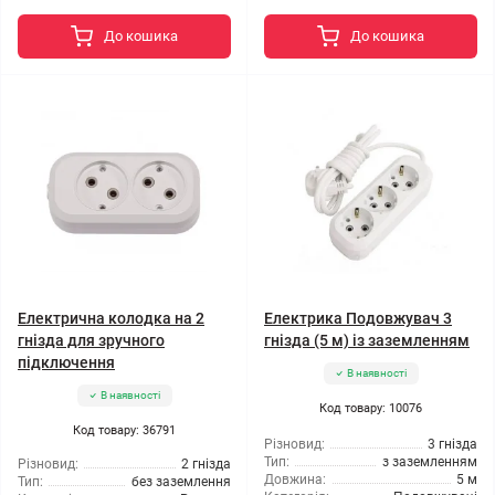
До кошика
До кошика
Електрична колодка на 2
Електрика Подовжувач 3
гнізда для зручного
гнізда (5 м) із заземленням
підключення
В наявності
В наявності
Код товару: 10076
Код товару: 36791
Різновид:
3 гнізда
Тип:
з заземленням
Різновид:
2 гнізда
Довжина:
5 м
Тип:
без заземлення