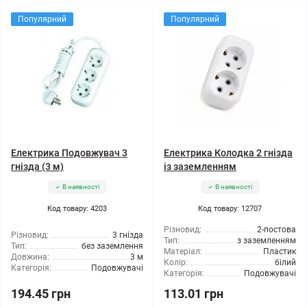
Популярний
Популярний
Електрика Подовжувач 3
Електрика Колодка 2 гнізда
гнізда (3 м)
із заземленням
В наявності
В наявності
Код товару: 4203
Код товару: 12707
Різновид:
2-постова
Різновид:
3 гнізда
Тип:
з заземленням
Тип:
без заземлення
Матеріал:
Пластик
Довжина:
3 м
Колір:
білий
Категорія:
Подовжувачі
Категорія:
Подовжувачі
194.45 грн
113.01 грн