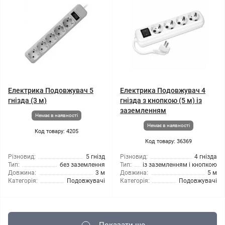
Електрика Подовжувач 5
Електрика Подовжувач 4
гнізда (3 м)
гнізда з кнопкою (5 м) із
заземленням
Немає в наявності
Немає в наявності
Код товару: 4205
Код товару: 36369
Різновид:
5 гнізд
Різновид:
4 гнізда
Тип:
без заземлення
Тип:
із заземленням і кнопкою
Довжина:
3 м
Довжина:
5 м
Категорія:
Подовжувачі
Категорія:
Подовжувачі