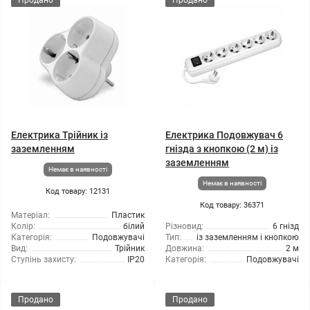
Продано
Продано
Електрика Трійник із
Електрика Подовжувач 6
заземленням
гнізда з кнопкою (2 м) із
заземленням
Немає в наявності
Немає в наявності
Код товару: 12131
Код товару: 36371
Матеріал:
Пластик
Колір:
білий
Різновид:
6 гнізд
Категорія:
Подовжувачі
Тип:
із заземленням і кнопкою
Вид:
Трійник
Довжина:
2 м
Ступінь захисту:
IP20
Категорія:
Подовжувачі
Продано
Продано