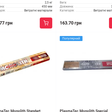
2,5 кг
Вага:
на:
450 мм
Довжина:
рія:
Витратні матеріали
Категорія:
Витратні ма
77 грн
163.70 грн
Популярний
aTec Monolith Standart
PlasmaTec Monolith Special