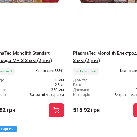
aTec Monolith Standart
PlasmaTec Monolith Електро
роди МР-3 3 мм (2,5 кг)
3 мм (2,5 кг)
Код товару: 38391
Код товару
аявності
В наявності
р:
3 мм
Діаметр:
2,5 кг
Вага:
на:
350 мм
Довжина:
рія:
Витратні матеріали
Категорія:
Витратні ма
82 грн
516.92 грн
улярний