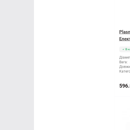
Plasm
Елект
В н
Діамет
Вага:
Довжи
Катего
596.