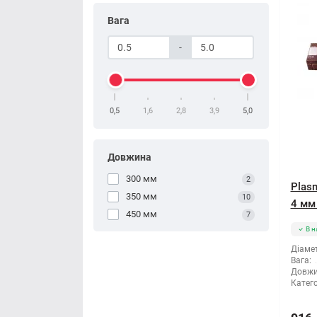
Вага
-
0,5
1,6
2,8
3,9
5,0
Довжина
300 мм
2
Plas
350 мм
10
4 мм 
450 мм
7
В н
Діамет
Вага:
Довжи
Катего