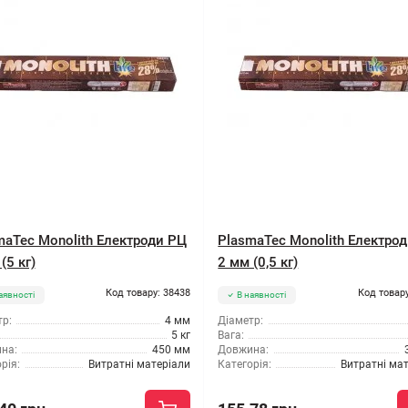
maTec Monolith Електроди РЦ
PlasmaTec Monolith Електро
(5 кг)
2 мм (0,5 кг)
Код товару: 38438
Код товару
аявності
В наявності
р:
4 мм
Діаметр:
5 кг
Вага:
на:
450 мм
Довжина:
рія:
Витратні матеріали
Категорія:
Витратні ма