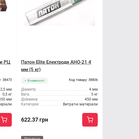
ди РЦ
Патон Elite Електроди АНО-21 4
мм (5 кг)
: 38473
Код товару: 38806
В наявності
2,5 мм
Діаметр:
4 мм
0,5 кг
Вага:
5 кг
350 мм
Довжина:
450 мм
теріали
Категорія:
Витратні матеріали
622.37 грн