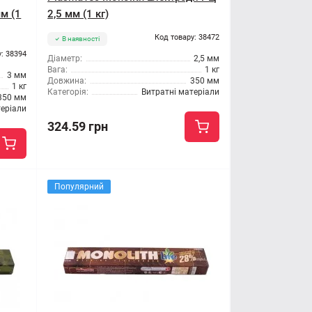
м (1
2,5 мм (1 кг)
Код товару: 38472
В наявності
: 38394
Діаметр:
2,5 мм
Вага:
1 кг
3 мм
Довжина:
350 мм
1 кг
Категорія:
Витратні матеріали
350 мм
теріали
324.59 грн
Популярний