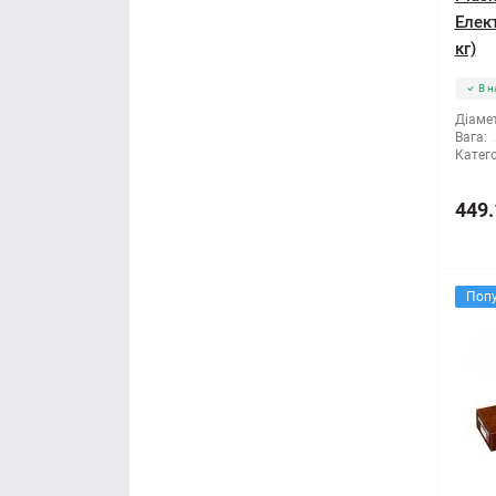
Елек
кг)
В н
Діамет
Вага:
Катего
449.
Поп