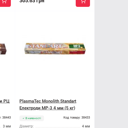
305.63 грн
ди РЦ
PlasmaTec Monolith Standart
Електроди МР-3 4 мм (5 кг)
: 38443
Код товару: 38433
В наявності
3 мм
Діаметр:
4 мм