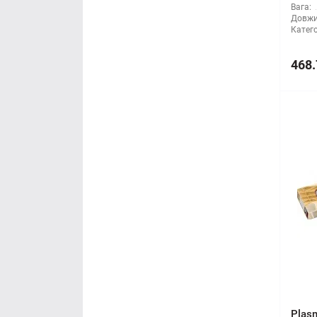
Вага:
Довжи
Катего
468.
Plasm