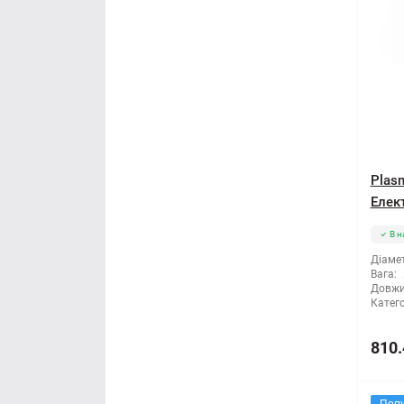
Plas
Елек
В н
Діамет
Вага:
Довжи
Катего
810.