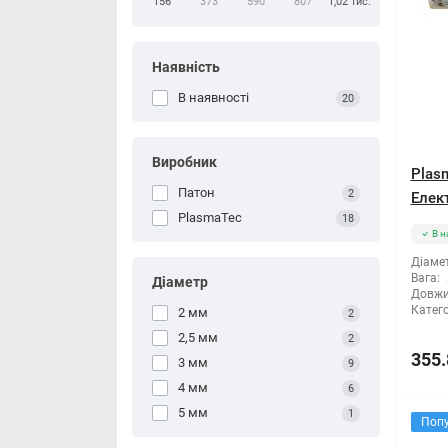
156
373
590
807
1,02 тис.
Наявність
В наявності
20
Виробник
Plasm
Патон
2
Елект
PlasmaTec
18
В н
Діамет
Вага:
Діаметр
Довжи
Катего
2 мм
2
2,5 мм
2
355.
3 мм
9
4 мм
6
5 мм
1
Поп