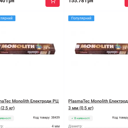
40 грн
155.78 грн
улярний
Популярний
maTec Monolith Електроди РЦ
PlasmaTec Monolith Електро
(2,5 кг)
3 мм (0,5 кг)
Код товару: 38439
Код товару
аявності
В наявності
р:
4 мм
Діаметр: