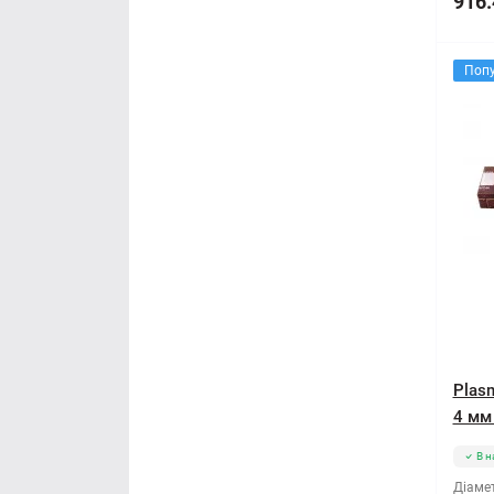
916.
Поп
Plas
4 мм 
В н
Діамет