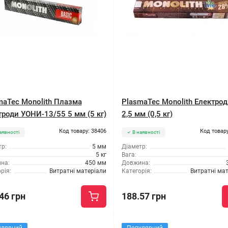
maTec Monolith Плазма
PlasmaTec Monolith Електро
троди УОНИ-13/55 5 мм (5 кг)
2,5 мм (0,5 кг)
Код товару: 38406
Код товару
аявності
В наявності
р:
5 мм
Діаметр:
5 кг
Вага:
на:
450 мм
Довжина:
рія:
Витратні матеріали
Категорія:
Витратні ма
46 грн
188.57 грн