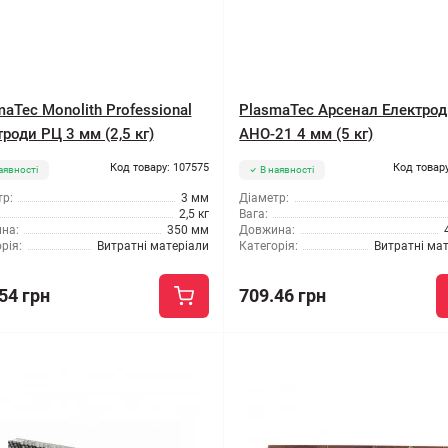
aTec Monolith Professional
PlasmaTec Арсенал Електро
роди РЦ 3 мм (2,5 кг)
АНО-21 4 мм (5 кг)
Код товару: 107575
Код товару
аявності
В наявності
р:
3 мм
Діаметр:
2,5 кг
Вага:
на:
350 мм
Довжина:
рія:
Витратні матеріали
Категорія:
Витратні ма
54 грн
709.46 грн