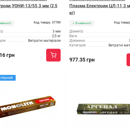
троди УОНИ-13/55 3 мм (2,5
Плазма Електроди ЦЛ-11 3 м
кг)
Код товару: 37789
Код товару
аявності
В наявності
р:
3 мм
Діаметр:
2,5 кг
Вага:
рія:
Витратні матеріали
Довжина:
Категорія:
Витратні ма
16 грн
977.35 грн
улярний