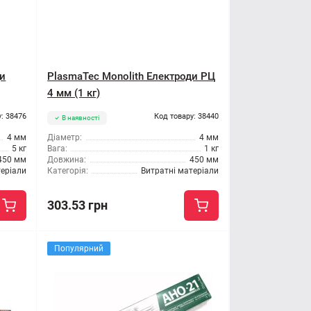
ди
PlasmaTec Monolith Електроди РЦ
4 мм (1 кг)
: 38476
Код товару: 38440
В наявності
4 мм
Діаметр:
4 мм
5 кг
Вага:
1 кг
450 мм
Довжина:
450 мм
теріали
Категорія:
Витратні матеріали
303.53 грн
Популярний