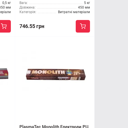
0,5 кг
Вага:
5 кг
350 мм
Довжина:
450 мм
теріали
Категорія:
Витратні матеріали
746.55 грн
PlasmaTec Monolith Електроди РЦ