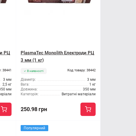
ди РЦ
PlasmaTec Monolith Електроди РЦ
3 мм (1 кг)
: 38441
Код товару: 38442
В наявності
3 мм
Діаметр:
3 мм
2,5 кг
Вага:
1 кг
350 мм
Довжина:
350 мм
теріали
Категорія:
Витратні матеріали
250.98 грн
Популярний