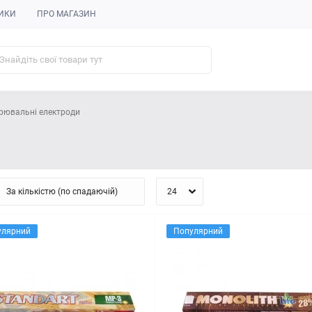
ИКИ
ПРО МАГАЗИН
рювальні електроди
улярний
Популярний