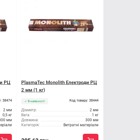
ди РЦ
PlasmaTec Monolith Електроди РЦ
2 мм (1 кг)
: 38474
Код товару: 38444
В наявності
2 мм
Діаметр:
2 мм
0,5 кг
Вага:
1 кг
300 мм
Довжина:
300 мм
теріали
Категорія:
Витратні матеріали