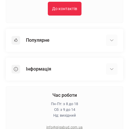
До контактів
Популярне
Гіпсокартон
OSB
Інформація
Пінопласт
Пінополістирол
Доставка
Мінеральна вата
Оплата
Час роботи
Клей для плитки
Контакти
Пн-Пт: з 8 до 18
Гарантія та повернення
Сб: з 9 до 14
Нд: вихідний
Про магазин
Політика конфіденційності
info@gigabud.com.ua