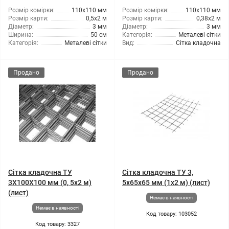
Розмір комірки:
110x110 мм
Розмір комірки:
110x110 мм
Розмір карти:
0,5x2 м
Розмір карти:
0,38x2 м
Діаметр:
3 мм
Діаметр:
3 мм
Ширина:
50 см
Категорія:
Металеві сітки
Категорія:
Металеві сітки
Вид:
Сітка кладочна
Продано
Продано
Сітка кладочна ТУ
Сітка кладочна ТУ 3,
3X100X100 мм (0, 5x2 м)
5x65x65 мм (1x2 м) (лист)
(лист)
Немає в наявності
Немає в наявності
Код товару: 103052
Код товару: 3327