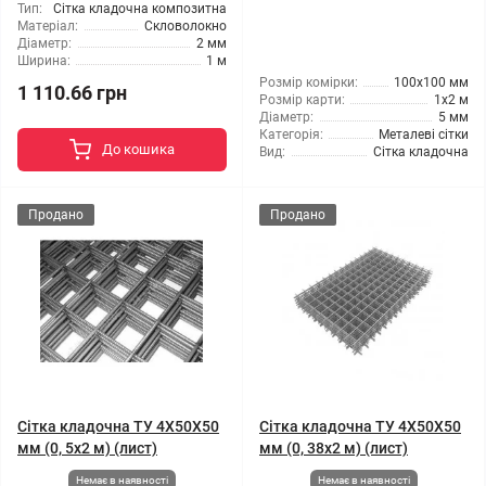
Тип:
Сітка кладочна композитна
Матеріал:
Скловолокно
Діаметр:
2 мм
Ширина:
1 м
Розмір комірки:
100x100 мм
1 110.66 грн
Розмір карти:
1x2 м
Діаметр:
5 мм
Категорія:
Металеві сітки
До кошика
Вид:
Сітка кладочна
Продано
Продано
Сітка кладочна ТУ 4X50X50
Сітка кладочна ТУ 4X50X50
мм (0, 5x2 м) (лист)
мм (0, 38x2 м) (лист)
Немає в наявності
Немає в наявності