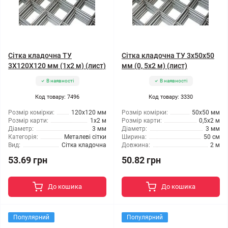
Сітка кладочна ТУ
Сітка кладочна ТУ 3x50x50
3X120X120 мм (1x2 м) (лист)
мм (0, 5x2 м) (лист)
В наявності
В наявності
Код товару: 7496
Код товару: 3330
Розмір комірки:
120x120 мм
Розмір комірки:
50x50 мм
Розмір карти:
1x2 м
Розмір карти:
0,5x2 м
Діаметр:
3 мм
Діаметр:
3 мм
Категорія:
Металеві сітки
Ширина:
50 см
Вид:
Сітка кладочна
Довжина:
2 м
53.69 грн
50.82 грн
До кошика
До кошика
Популярний
Популярний