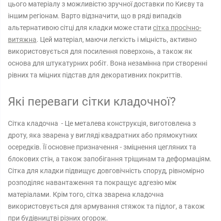
цього матеріалу з можливістю зручної доставки по Києву та
іншим регіонам. Варто відзначити, що в ряді випадків
альтернативою сітці для кладки може стати
сітка просічно-
витяжна
. Цей матеріал, маючи легкість і міцність, активно
використовується для посилення поверхонь, а також як
основа для штукатурних робіт. Вона незамінна при створенні
рівних та міцних підстав для декоративних покриттів.
Які переваги сітки кладочної?
Сітка кладочна - Це металева конструкція, виготовлена ​​з
дроту, яка зварена у вигляді квадратних або прямокутних
осередків. Її основне призначення - зміцнення цегляних та
блокових стін, а також запобігання тріщинам та деформаціям.
Сітка для кладки підвищує довговічність споруд, рівномірно
розподіляє навантаження та покращує адгезію між
матеріалами. Крім того, сітка зварена кладочна
використовується для армування стяжок та підлог, а також
при будівництві різних огорож.