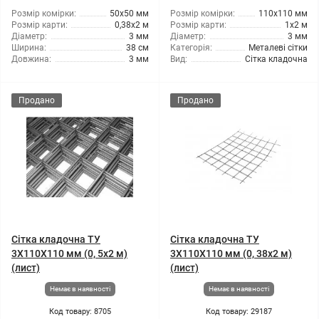
Розмір комірки:
50x50 мм
Розмір комірки:
110x110 мм
Розмір карти:
0,38x2 м
Розмір карти:
1x2 м
Діаметр:
3 мм
Діаметр:
3 мм
Ширина:
38 см
Категорія:
Металеві сітки
Довжина:
3 мм
Вид:
Сітка кладочна
Продано
Продано
Сітка кладочна ТУ
Сітка кладочна ТУ
3X110X110 мм (0, 5x2 м)
3X110X110 мм (0, 38x2 м)
(лист)
(лист)
Немає в наявності
Немає в наявності
Код товару: 8705
Код товару: 29187