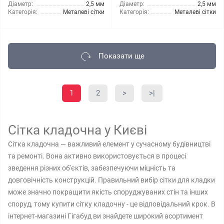
Діаметр:
2,5 мм
Діаметр:
2,5 мм
Категорія:
Металеві сітки
Категорія:
Металеві сітки
Показати ще
1
2
>
>|
Сітка кладочна у Києві
Сітка кладочна — важливий елемент у сучасному будівництві
та ремонті. Вона активно використовується в процесі
зведення різних об'єктів, забезпечуючи міцність та
довговічність конструкцій. Правильний вибір сітки для кладки
може значно покращити якість споруджуваних стін та інших
споруд, тому купити сітку кладочну - це відповідальний крок. В
інтернет-магазині Гігабуд ви знайдете широкий асортимент