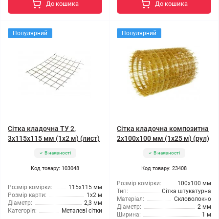
До кошика
До кошика
Популярний
Популярний
Сітка кладочна ТУ 2,
Сітка кладочна композитна
3x115x115 мм (1x2 м) (лист)
2x100x100 мм (1x25 м) (рул)
В наявності
В наявності
Код товару: 103048
Код товару: 23408
Розмір комірки:
100x100 мм
Розмір комірки:
115x115 мм
Тип:
Сітка штукатурна
Розмір карти:
1x2 м
Матеріал:
Скловолокно
Діаметр:
2,3 мм
Діаметр:
2 мм
Категорія:
Металеві сітки
Ширина:
1 м