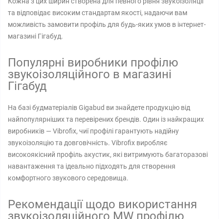
Кожна з цих ширин створена для певного рівня звукоізоляції
та відповідає високим стандартам якості, надаючи вам
можливість замовити профіль для будь-яких умов в інтернет-
магазині Гігабуд.
Популярні виробники профілю
звукоізоляційного в магазині
Гігабуд
На базі будматеріалів Gigabud ви знайдете продукцію від
найпопулярніших та перевірених брендів. Один із найкращих
виробників — Vibrofix, чиї профілі гарантують надійну
звукоізоляцію та довговічність. Vibrofix виробляє
високоякісний профіль акустик, які витримують багаторазові
навантаження та ідеально підходять для створення
комфортного звукового середовища.
Рекомендації щодо використання
звукоізоляційного MW профілю