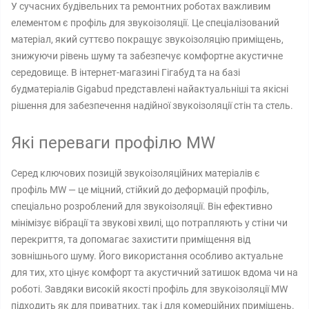
У сучасних будівельних та ремонтних роботах важливим
елементом є профіль для звукоізоляції. Це спеціалізований
матеріал, який суттєво покращує звукоізоляцію приміщень,
знижуючи рівень шуму та забезпечує комфортне акустичне
середовище. В інтернет-магазині Гігабуд та на базі
будматеріалів Gigabud представлені найактуальніші та якісні
рішення для забезпечення надійної звукоізоляції стін та стель.
Які переваги профілю MW
Серед ключових позицій звукоізоляційних матеріалів є
профіль MW — це міцний, стійкий до деформацій профіль,
спеціально розроблений для звукоізоляції. Він ефективно
мінімізує вібрації та звукові хвилі, що потрапляють у стіни чи
перекриття, та допомагає захистити приміщення від
зовнішнього шуму. Його використання особливо актуальне
для тих, хто цінує комфорт та акустичний затишок вдома чи на
роботі. Завдяки високій якості профіль для звукоізоляції MW
підходить як для приватних, так і для комерційних приміщень.