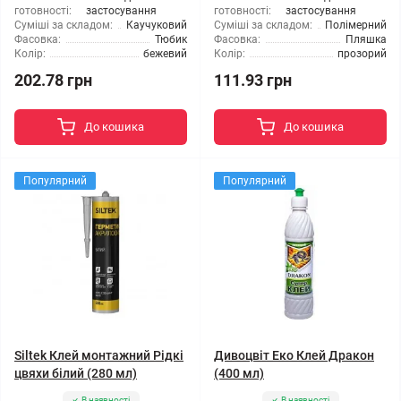
готовності:
застосування
готовності:
застосування
Суміші за складом:
Каучуковий
Суміші за складом:
Полімерний
Фасовка:
Тюбик
Фасовка:
Пляшка
Колір:
бежевий
Колір:
прозорий
202.78 грн
111.93 грн
До кошика
До кошика
Популярний
Популярний
Siltek Клей монтажний Рідкі
Дивоцвіт Еко Клей Дракон
цвяхи білий (280 мл)
(400 мл)
В наявності
В наявності