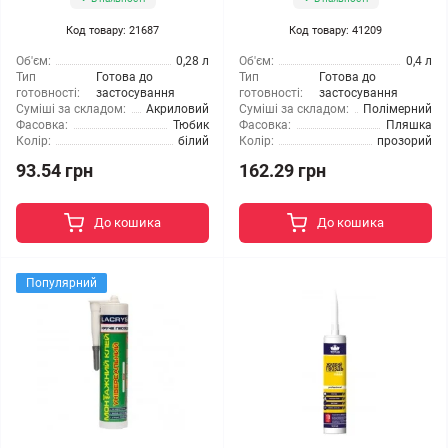
Код товару: 21687
Код товару: 41209
Об'єм:
0,28 л
Об'єм:
0,4 л
Тип
Готова до
Тип
Готова до
готовності:
застосування
готовності:
застосування
Суміші за складом:
Акриловий
Суміші за складом:
Полімерний
Фасовка:
Тюбик
Фасовка:
Пляшка
Колір:
білий
Колір:
прозорий
93.54 грн
162.29 грн
До кошика
До кошика
Популярний