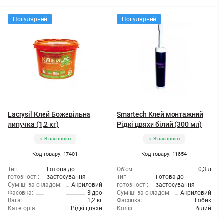
Популярний
Популярний
Lacrysil Клей Божевільна
Smartech Клей монтажний
липучка (1,2 кг)
Рідкі цвяхи білий (300 мл)
В наявності
В наявності
Код товару: 17401
Код товару: 11854
Тип
Готова до
Об'єм:
0,3 л
готовності:
застосування
Тип
Готова до
Суміші за складом:
Акриловий
готовності:
застосування
Фасовка:
Відро
Суміші за складом:
Акриловий
Вага:
1,2 кг
Фасовка:
Тюбик
Категорія:
Рідкі цвяхи
Колір:
білий