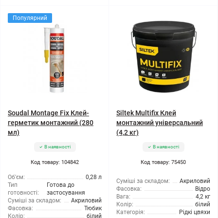
Популярний
Soudal Montage Fix Клей-
Siltek Multifix Клей
герметик монтажний (280
монтажний універсальний
мл)
(4,2 кг)
В наявності
В наявності
Код товару: 104842
Код товару: 75450
Об'єм:
0,28 л
Суміші за складом:
Акриловий
Тип
Готова до
Фасовка:
Відро
готовності:
застосування
Вага:
4,2 кг
Суміші за складом:
Акриловий
Колір:
білий
Фасовка:
Тюбик
Категорія:
Рідкі цвяхи
Колір:
білий