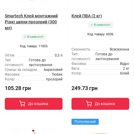
Smartech Клей монтажний
Клей ПВА (2 кг)
Рідкі цвяхи прозорий (300
В наявності
мл)
Код товару: 6036
В наявності
Код товару: 11855
Сезонність:
Всесезонна
Тип
Готова до
Об'єм:
0,3 л
готовності:
застосування
Тип
Готова до
Фасовка:
Відро
готовності:
застосування
Вага:
2 кг
Суміші за складом:
Акриловий
Колір:
білий
Фасовка:
Тюбик
Колір:
прозорий
105.28 грн
249.73 грн
До кошика
До кошика
Популярний