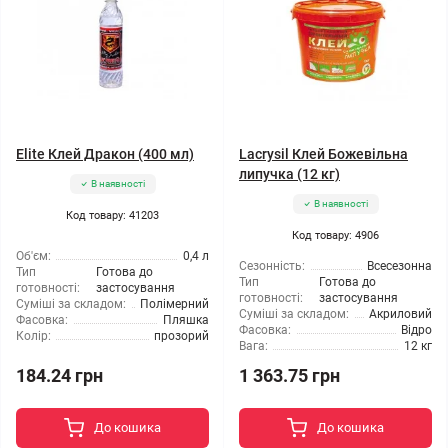
Elite Клей Дракон (400 мл)
Lacrysil Клей Божевільна
липучка (12 кг)
В наявності
В наявності
Код товару: 41203
Код товару: 4906
Об'єм:
0,4 л
Сезонність:
Всесезонна
Тип
Готова до
Тип
Готова до
готовності:
застосування
готовності:
застосування
Суміші за складом:
Полімерний
Суміші за складом:
Акриловий
Фасовка:
Пляшка
Фасовка:
Відро
Колір:
прозорий
Вага:
12 кг
184.24 грн
1 363.75 грн
До кошика
До кошика