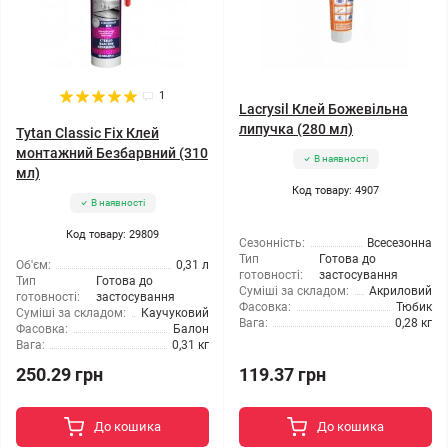
1
Lacrysil Клей Божевільна
липучка (280 мл)
Tytan Classic Fix Клей
монтажний Безбарвний (310
В наявності
мл)
Код товару: 4907
В наявності
Код товару: 29809
Сезонність:
Всесезонна
Тип
Готова до
Об'єм:
0,31 л
готовності:
застосування
Тип
Готова до
Суміші за складом:
Акриловий
готовності:
застосування
Фасовка:
Тюбик
Суміші за складом:
Каучуковий
Вага:
0,28 кг
Фасовка:
Балон
Вага:
0,31 кг
250.29 грн
119.37 грн
До кошика
До кошика