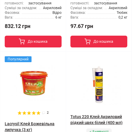
готовності:
застосування
готовності:
застосування
Суміші за складом:
Акриловий
Суміші за складом:
Акриловий
Фасовка:
Відро
Фасовка:
Тюбик
Вага:
6 кг
Вага:
0,2 кг
832.12 грн
97.67 грн
До кошика
До кошика
Популярний
2
Totus 220 Клей Акриловий
рідкий цвях білий (400 мл)
Lacrysil Клей Божевільна
липучка (3 кг)
В наявності