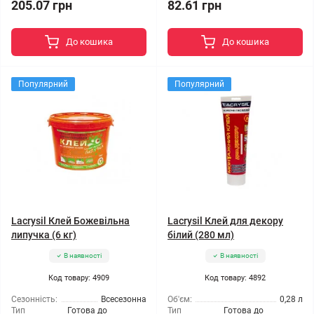
205.07 грн
82.61 грн
До кошика
До кошика
Популярний
Популярний
Lacrysil Клей Божевільна
Lacrysil Клей для декору
липучка (6 кг)
білий (280 мл)
В наявності
В наявності
Код товару: 4909
Код товару: 4892
Сезонність:
Всесезонна
Об'єм:
0,28 л
Тип
Готова до
Тип
Готова до