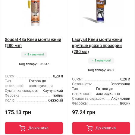
Soudal 48a Клей монтажний
Lacrysil Клей монтажний
(280 мл)
крутіше цвяхів прозорий
(280 мл)
В наявності
В наявності
Код товару: 105537
Код товару: 4897
Об'єм:
0,28 л
Об'єм:
0,28 л
Тип
Готова до
Сезонність:
Всесезонна
готовності:
застосування
Тип
Готова до
Суміші за складом:
Каучуковий
готовності:
застосування
Фасовка:
Тюбик
Суміші за складом:
Акриловий
Колір:
бежевий
Фасовка:
Тюбик
175.13 грн
97.24 грн
До кошика
До кошика