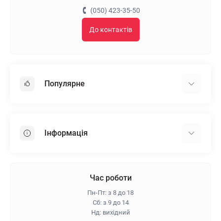
(050) 423-35-50
До контактів
Популярне
Гіпсокартон
OSB
Інформація
Пінопласт
Пінополістирол
Доставка
Мінеральна вата
Оплата
Час роботи
Клей для плитки
Контакти
Пн-Пт: з 8 до 18
Гарантія та повернення
Сб: з 9 до 14
Нд: вихідний
Про магазин