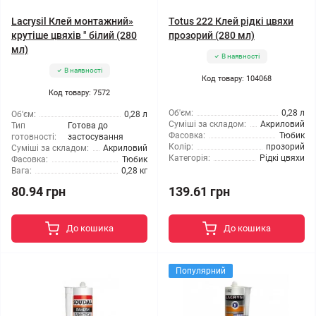
Lacrysil Клей монтажний»
Totus 222 Клей рідкі цвяхи
крутіше цвяхів " білий (280
прозорий (280 мл)
мл)
В наявності
В наявності
Код товару: 104068
Код товару: 7572
Об'єм:
0,28 л
Об'єм:
0,28 л
Суміші за складом:
Акриловий
Тип
Готова до
Фасовка:
Тюбик
готовності:
застосування
Колір:
прозорий
Суміші за складом:
Акриловий
Категорія:
Рідкі цвяхи
Фасовка:
Тюбик
Вага:
0,28 кг
80.94 грн
139.61 грн
До кошика
До кошика
Популярний