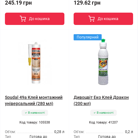
245.19 грн
129.62 грн
До кошика
До кошика
Популярний
Soudal 49a Клей монтажний
Дивоцвіт Еко Клей Дракон
універсальний (280 мл)
(200 мл)
В наявності
В наявності
Код товару: 105538
Код товару: 41207
Об'єм:
0,28 л
Об'єм:
0,2 л
Тип
Готова до
Тип
Готова до