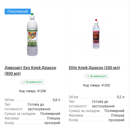
Популярний
Дивоцвіт Еко Клей Дракон
Elite Клей Дракон (200 мл)
(800 мл)
В наявності
В наявності
Код товару: 41202
Код товару: 41208
Об'єм:
0,2 л
Об'єм:
0,8 л
Тип
Готова до
Тип
Готова до
готовності:
застосування
готовності:
застосування
Суміші за складом:
Полімерний
Суміші за складом:
Полімерний
Фасовка:
Пляшка
Фасовка:
Пляшка
Колір:
прозорий
Колір:
прозорий