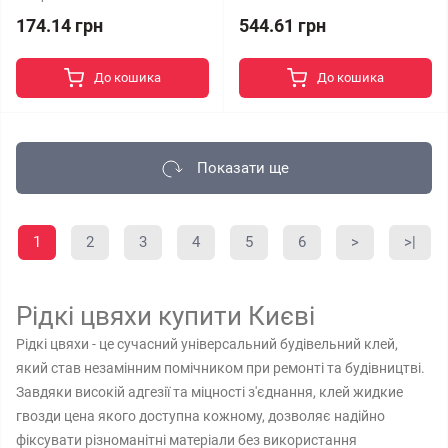
174.14 грн
544.61 грн
До кошика
До кошика
Показати ще
1
2
3
4
5
6
>
>|
Рідкі цвяхи купити Києві
Рідкі цвяхи - це сучасний універсальний будівельний клей,
який став незамінним помічником при ремонті та будівництві.
Завдяки високій адгезії та міцності з'єднання, клей жидкие
гвозди цена якого доступна кожному, дозволяє надійно
фіксувати різноманітні матеріали без використання