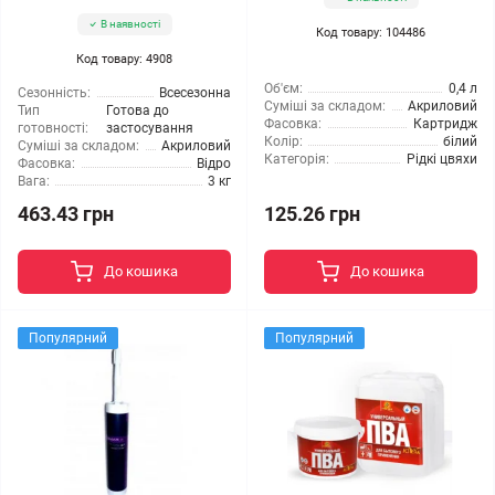
В наявності
Код товару: 104486
Код товару: 4908
Об'єм:
0,4 л
Сезонність:
Всесезонна
Суміші за складом:
Акриловий
Тип
Готова до
Фасовка:
Картридж
готовності:
застосування
Колір:
білий
Суміші за складом:
Акриловий
Категорія:
Рідкі цвяхи
Фасовка:
Відро
Вага:
3 кг
463.43 грн
125.26 грн
До кошика
До кошика
Популярний
Популярний