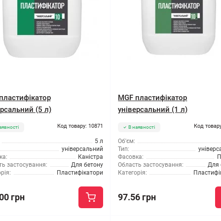
пластифікатор
MGF пластифікатор
рсальний (5 л)
універсальний (1 л)
Код товару: 10871
Код товару
аявності
В наявності
5 л
Об'єм:
універсальний
Тип:
універс
ка:
Каністра
Фасовка:
П
ть застосування:
Для бетону
Область застосування:
Для 
рія:
Пластифікатори
Категорія:
Пластифі
00 грн
97.56 грн