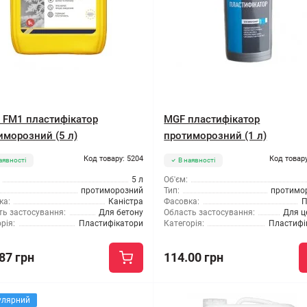
s FM1 пластифікатор
MGF пластифікатор
иморозний (5 л)
протиморозний (1 л)
Код товару: 5204
Код товару
аявності
В наявності
5 л
Об'єм:
протиморозний
Тип:
протимо
ка:
Каністра
Фасовка:
П
ть застосування:
Для бетону
Область застосування:
Для ц
рія:
Пластифікатори
Категорія:
Пластифі
87 грн
114.00 грн
улярний