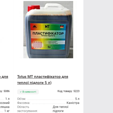
р для
Totus МТ пластифікатор для
теплої підлоги 5 л)
ру: 5086
Код товару: 5223
В наявності
1 л
Об'єм:
5 л
розний
Фасовка:
Каністра
ляшка
Область
Для теплої
1 кг
застосування:
підлоги