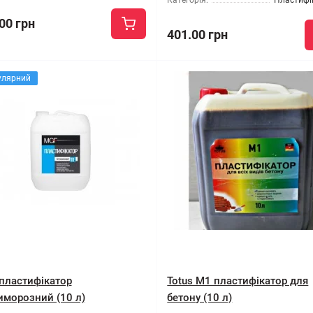
Категорія:
Пластифі
00 грн
401.00 грн
улярний
пластифікатор
Totus M1 пластифікатор для
иморозний (10 л)
бетону (10 л)