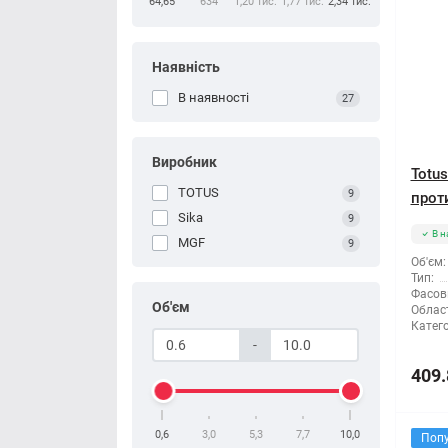
64,65
634
1,20 тис.
1,77 тис.
2,34 тис.
Наявність
В наявності
27
Виробник
Totu
TOTUS
9
прот
Sika
9
В н
MGF
9
Об'єм:
Тип:
Фасов
Об'єм
Облас
Катего
-
409.
0,6
3,0
5,3
7,7
10,0
Поп