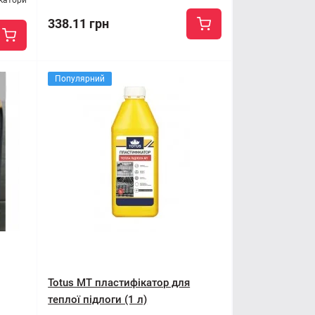
катори
338.11 грн
Популярний
Totus МТ пластифікатор для
теплої підлоги (1 л)