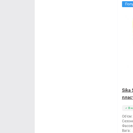
Поп
Sika
пласт
В н
Об'єм:
Сезонн
Фасов
Вага: