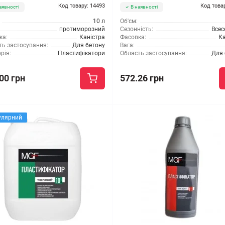
Код товару: 14493
Код това
аявності
В наявності
10 л
Об'єм:
протиморозний
Сезонність:
Всес
ка:
Каністра
Фасовка:
Ка
ть застосування:
Для бетону
Вага:
рія:
Пластифікатори
Область застосування:
Для 
00 грн
572.26 грн
улярний