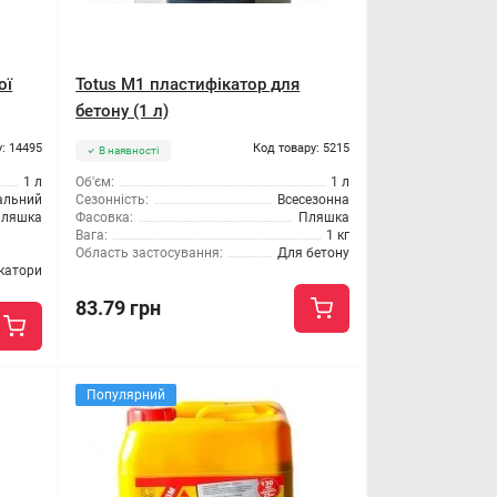
ої
Totus M1 пластифікатор для
бетону (1 л)
: 14495
Код товару: 5215
В наявності
1 л
Об'єм:
1 л
альний
Сезонність:
Всесезонна
ляшка
Фасовка:
Пляшка
Вага:
1 кг
Область застосування:
Для бетону
катори
83.79 грн
Популярний