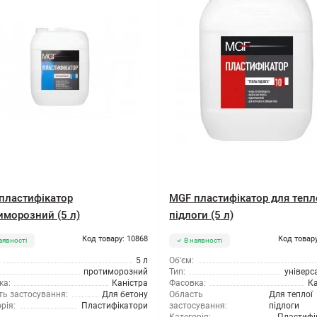
пластифікатор
MGF пластифікатор для тепл
иморозний (5 л)
підлоги (5 л)
Код товару: 10868
Код товару
аявності
В наявності
5 л
Об'єм:
протиморозний
Тип:
універс
ка:
Каністра
Фасовка:
Ка
ть застосування:
Для бетону
Область
Для теплої
рія:
Пластифікатори
застосування:
підлоги