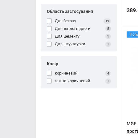
389.
Область застосування
Для бетону
19
Для теплої підлоги
5
Поп
Для цементу
1
Для штукатурки
1
Колір
коричневий
4
темно-коричневий
1
MGF 
прот