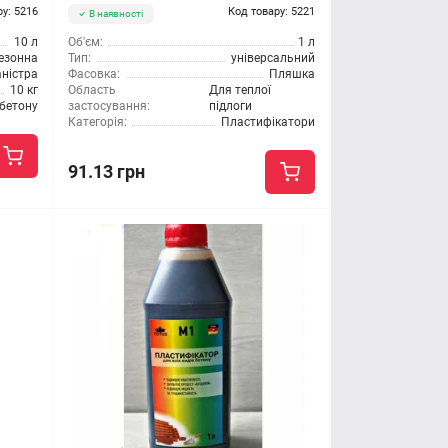
ру: 5216
Код товару: 5221
В наявності
10 л
Об'єм:
1 л
езонна
Тип:
універсальний
ністра
Фасовка:
Пляшка
10 кг
Область
Для теплої
бетону
застосування:
підлоги
Категорія:
Пластифікатори
91.13 грн