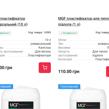
пластифікатор
MGF пластифікатор для тепл
рсальний (10 л)
підлоги (1 л)
Код товару: 14369
Код товару
аявності
В наявності
10 л
Об'єм:
універсальний
Тип:
універс
ка:
Каністра
Фасовка:
П
ть застосування:
Для бетону
Область
Для теплої
рія:
Пластифікатори
застосування:
підлоги
Категорія:
Пластифі
00 грн
110.00 грн
улярний
Популярний