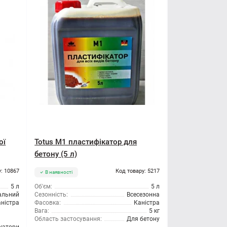
ої
Totus M1 пластифікатор для
бетону (5 л)
: 10867
Код товару: 5217
В наявності
5 л
Об'єм:
5 л
альний
Сезонність:
Всесезонна
ністра
Фасовка:
Каністра
Вага:
5 кг
Область застосування:
Для бетону