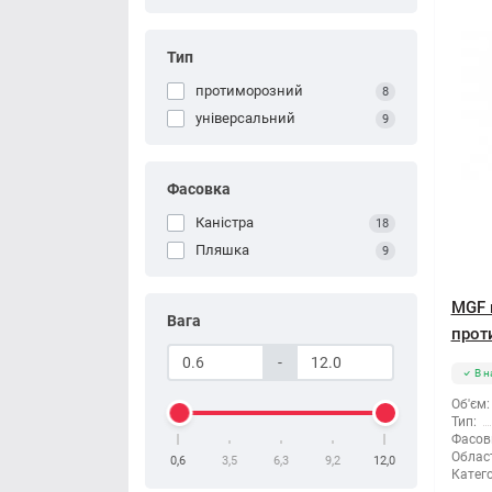
Тип
протиморозний
8
універсальний
9
Фасовка
Каністра
18
Пляшка
9
MGF 
Вага
прот
-
В н
Об'єм:
Тип:
Фасов
Облас
0,6
3,5
6,3
9,2
12,0
Катего