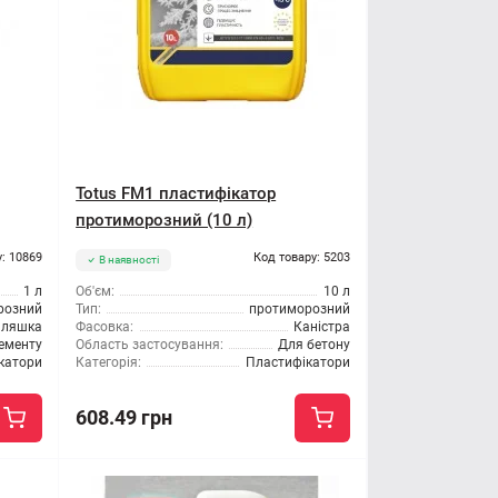
Totus FM1 пластифікатор
протиморозний (10 л)
: 10869
Код товару: 5203
В наявності
1 л
Об'єм:
10 л
розний
Тип:
протиморозний
ляшка
Фасовка:
Каністра
ементу
Область застосування:
Для бетону
катори
Категорія:
Пластифікатори
608.49 грн