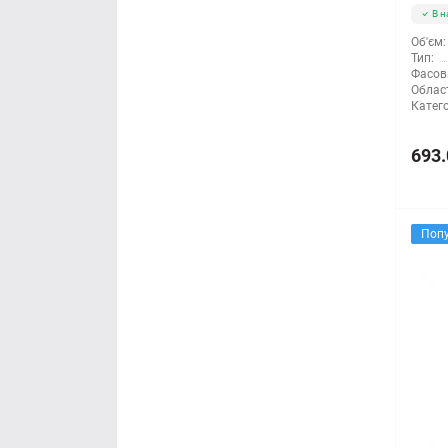
В н
Об'єм:
Тип:
Фасов
Облас
Катего
693.
Поп