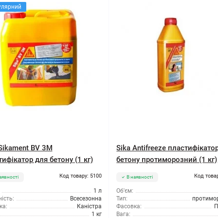
улярний
 Sikament BV 3M
Sika Antifreeze пластифікато
ифікатор для бетону (1 кг)
бетону протиморозний (1 кг)
Код товару: 5100
Код това
аявності
В наявності
1 л
Об'єм:
ість:
Всесезонна
Тип:
протимо
ка:
Каністра
Фасовка:
П
1 кг
Вага: