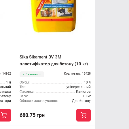
Sika Sikament BV 3M
пластифікатор для бетону (10 кг)
: 14962
Код товару: 13428
В наявності
1 л
Об'єм:
10 л
альний
Тип:
універсальний
ляшка
Фасовка:
Каністра
бетону
Вага:
10 кг
катори
Область застосування:
Для бетону
680.75 грн