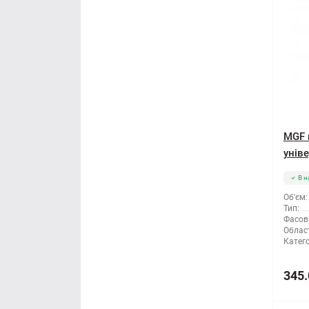
MGF 
уніве
В н
Об'єм:
Тип:
Фасов
Облас
Катего
345.