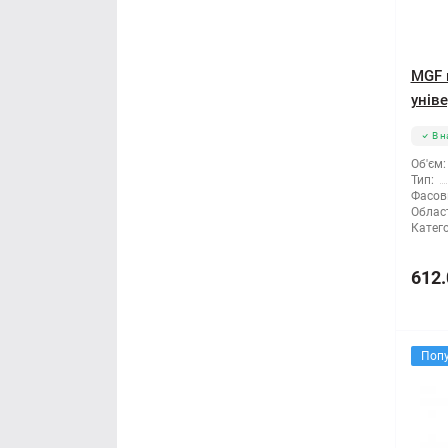
MGF 
уніве
В н
Об'єм:
Тип:
Фасов
Облас
Катего
612.
Поп