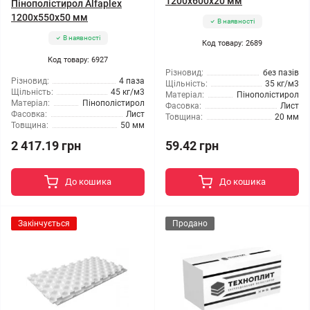
1200x600x20 мм
Пінополістирол Alfaplex
1200x550x50 мм
В наявності
В наявності
Код товару: 2689
Код товару: 6927
Різновид:
без пазів
Різновид:
4 паза
Щільність:
35 кг/м3
Щільність:
45 кг/м3
Матеріал:
Пінополістирол
Матеріал:
Пінополістирол
Фасовка:
Лист
Фасовка:
Лист
Товщина:
20 мм
Товщина:
50 мм
2 417.19 грн
59.42 грн
До кошика
До кошика
Закінчується
Продано