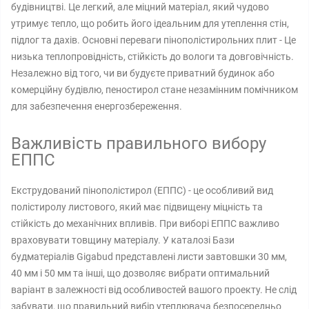
будівництві. Це легкий, але міцний матеріал, який чудово
утримує тепло, що робить його ідеальним для утеплення стін,
підлог та дахів. Основні переваги пінополістирольних плит - Це
низька теплопровідність, стійкість до вологи та довговічність.
Незалежно від того, чи ви будуєте приватний будинок або
комерційну будівлю, пеностирол стане незамінним помічником
для забезпечення енергозбереження.
Важливість правильного вибору
ЕППС
Екструдований пінополістирол (ЕППС) - це особливий вид
полістиролу листового, який має підвищену міцність та
стійкість до механічних впливів. При виборі ЕППС важливо
враховувати товщину матеріалу. У каталозі Бази
будматеріалів Gigabud представлені листи завтовшки 30 мм,
40 мм і 50 мм та інші, що дозволяє вибрати оптимальний
варіант в залежності від особливостей вашого проекту. Не слід
забувати, що правильний вибір утеплювача безпосередньо