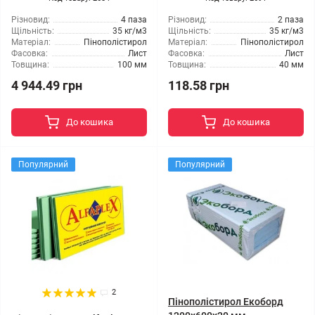
Різновид:
4 паза
Різновид:
2 паза
Щільність:
35 кг/м3
Щільність:
35 кг/м3
Матеріал:
Пінополістирол
Матеріал:
Пінополістирол
Фасовка:
Лист
Фасовка:
Лист
Товщина:
100 мм
Товщина:
40 мм
4 944.49 грн
118.58 грн
До кошика
До кошика
Популярний
Популярний
2
Пінополістирол Екоборд