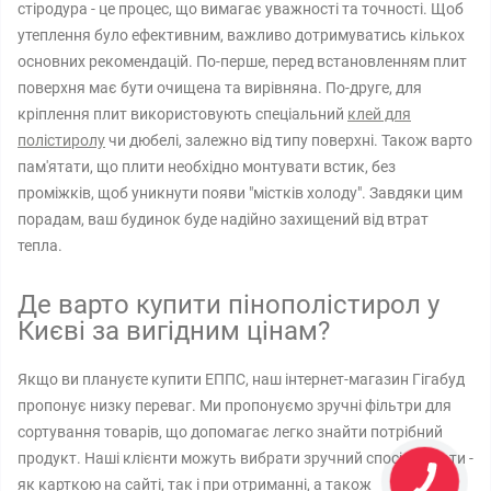
стіродура - це процес, що вимагає уважності та точності. Щоб
утеплення було ефективним, важливо дотримуватись кількох
основних рекомендацій. По-перше, перед встановленням плит
поверхня має бути очищена та вирівняна. По-друге, для
кріплення плит використовують спеціальний
клей для
полістиролу
чи дюбелі, залежно від типу поверхні. Також варто
пам'ятати, що плити необхідно монтувати встик, без
проміжків, щоб уникнути появи "містків холоду". Завдяки цим
порадам, ваш будинок буде надійно захищений від втрат
тепла.
Де варто купити пінополістирол у
Києві за вигідним цінам?
Якщо ви плануєте купити ЕППС, наш інтернет-магазин Гігабуд
пропонує низку переваг. Ми пропонуємо зручні фільтри для
сортування товарів, що допомагає легко знайти потрібний
продукт. Наші клієнти можуть вибрати зручний спосіб оплати -
як карткою на сайті, так і при отриманні, а також