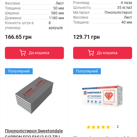
Різновид:
4 паза
Фасовка:
Лист
Щільність:
35 кг/м3
Товщина:
50 мм
Матеріал:
Пінополістирол
Ширина:
580 мм
Фасовка:
Лист
Довжина:
1180 мм
Товщина:
40 мм
Кількість штук в
8
упаковці:
аркушів
166.65 грн
129.71 грн
До кошика
До кошика
Популярний
Популярний
2
Пінополістирол Sweetondale