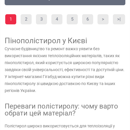
1
2
3
4
5
6
>
>|
Пінополістирол у Києві
Сучасне будівництво та ремонт важко уявити без
використання якісних теплоізоляційних матеріалів, таких як
пінополістирол, який користується широкою популярністю
завдяки своїй універсальності, ефективності та доступній ціни.
У інтернет-магазині Гігабуд можна купити різні види
пінополістиролу зі швидкою доставкою по Києву та інших
регіонів України.
Переваги полістиролу: чому варто
обрати цей матеріал?
Полістирол широко використовується для теплоізоляції у