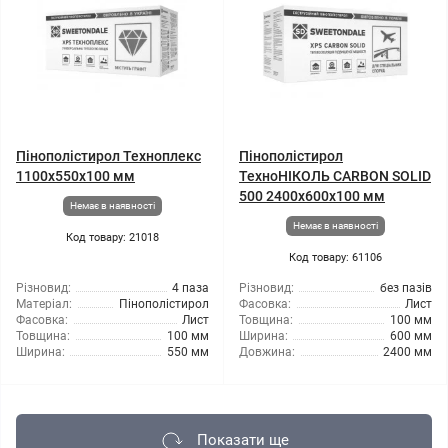
Пінополістирол Техноплекс
Пінополістирол
1100x550x100 мм
ТехноНІКОЛЬ CARBON SOLID
500 2400x600x100 мм
Немає в наявності
Немає в наявності
Код товару: 21018
Код товару: 61106
Різновид:
4 паза
Різновид:
без пазів
Матеріал:
Пінополістирол
Фасовка:
Лист
Фасовка:
Лист
Товщина:
100 мм
Товщина:
100 мм
Ширина:
600 мм
Ширина:
550 мм
Довжина:
2400 мм
Показати ще