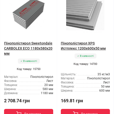
Пінополістирол Sweetondale
Пінополістирол XPS
CARBOLEX ECO 1180x580x20
Истплекс 1200x600x50 мм
мм
В наявності
В наявності
Код товару: 14700
Код товару: 15750
Щільність:
35 кг/м3
Матеріал:
Пінополістирол
Матеріал:
Пінополістирол
Фасовка:
Лист
Фасовка:
Лист
Товщина:
20 мм
Товщина:
50 мм
Ширина:
580 мм
Ширина:
600 мм
Довжина:
1180 мм
2 708.74 грн
169.81 грн
До кошика
До кошика