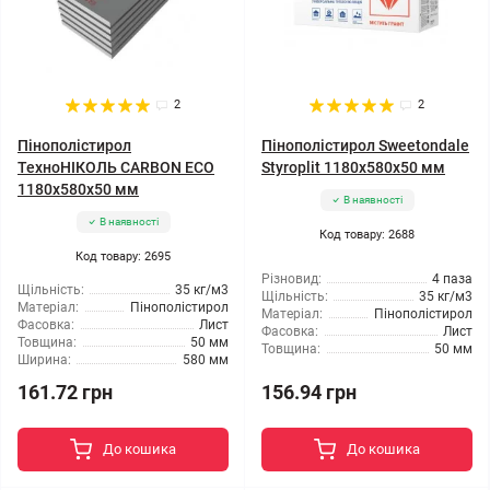
2
2
Пінополістирол
Пінополістирол Sweetondale
ТехноНІКОЛЬ CARBON ECO
Styroplit 1180x580x50 мм
1180x580x50 мм
В наявності
В наявності
Код товару: 2688
Код товару: 2695
Різновид:
4 паза
Щільність:
35 кг/м3
Щільність:
35 кг/м3
Матеріал:
Пінополістирол
Матеріал:
Пінополістирол
Фасовка:
Лист
Фасовка:
Лист
Товщина:
50 мм
Товщина:
50 мм
Ширина:
580 мм
161.72 грн
156.94 грн
До кошика
До кошика