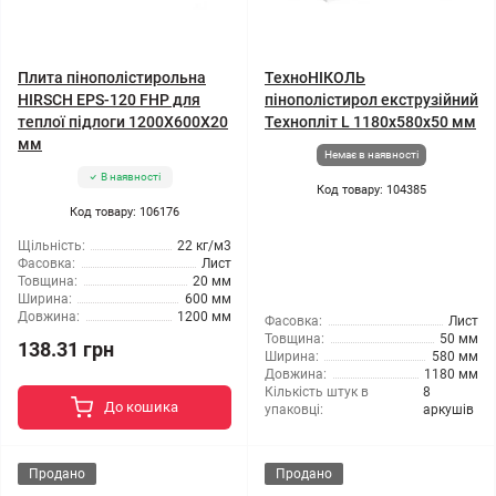
Плита пінополістирольна
ТехноНІКОЛЬ
HIRSCH EPS-120 FHP для
пінополістирол екструзійний
теплої підлоги 1200X600X20
Технопліт L 1180x580x50 мм
мм
Немає в наявності
В наявності
Код товару: 104385
Код товару: 106176
Щільність:
22 кг/м3
Фасовка:
Лист
Товщина:
20 мм
Ширина:
600 мм
Довжина:
1200 мм
Фасовка:
Лист
Товщина:
50 мм
138.31 грн
Ширина:
580 мм
Довжина:
1180 мм
Кількість штук в
8
До кошика
упаковці:
аркушів
Продано
Продано