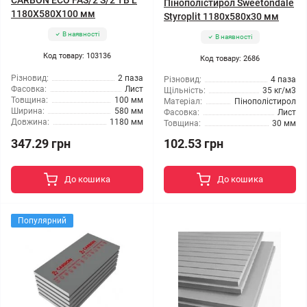
CARBON ECO FAS/2 S/2 TB L
Пінополістирол Sweetondale
1180X580X100 мм
Styroplit 1180x580x30 мм
В наявності
В наявності
Код товару: 103136
Код товару: 2686
Різновид:
2 паза
Різновид:
4 паза
Фасовка:
Лист
Щільність:
35 кг/м3
Товщина:
100 мм
Матеріал:
Пінополістирол
Ширина:
580 мм
Фасовка:
Лист
Довжина:
1180 мм
Товщина:
30 мм
347.29 грн
102.53 грн
До кошика
До кошика
Популярний