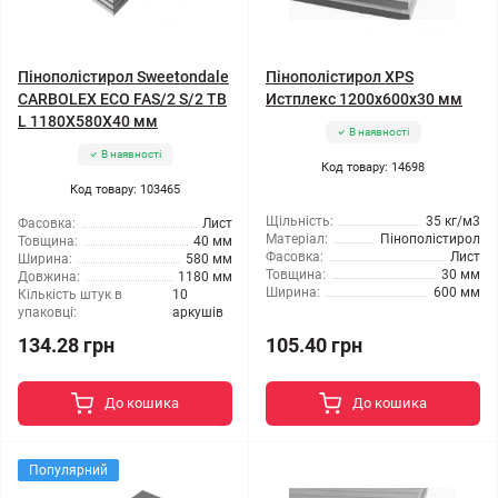
Пінополістирол Sweetondale
Пінополістирол XPS
CARBOLEX ECO FAS/2 S/2 TB
Истплекс 1200x600x30 мм
L 1180X580X40 мм
В наявності
В наявності
Код товару: 14698
Код товару: 103465
Щільність:
35 кг/м3
Фасовка:
Лист
Матеріал:
Пінополістирол
Товщина:
40 мм
Фасовка:
Лист
Ширина:
580 мм
Товщина:
30 мм
Довжина:
1180 мм
Ширина:
600 мм
Кількість штук в
10
упаковці:
аркушів
134.28 грн
105.40 грн
До кошика
До кошика
Популярний