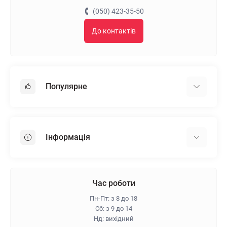
(050) 423-35-50
До контактів
Популярне
Гіпсокартон
OSB
Інформація
Пінопласт
Пінополістирол
Доставка
Мінеральна вата
Оплата
Час роботи
Клей для плитки
Контакти
Пн-Пт: з 8 до 18
Гарантія та повернення
Сб: з 9 до 14
Нд: вихідний
Про магазин