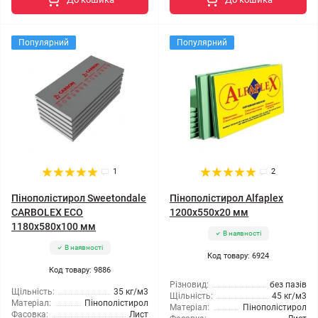
Популярний
Популярний
1
2
Пінополістирол Sweetondale
Пінополістирол Alfaplex
CARBOLEX ECO
1200x550x20 мм
1180x580x100 мм
В наявності
В наявності
Код товару: 6924
Код товару: 9886
Різновид:
без пазів
Щільність:
35 кг/м3
Щільність:
45 кг/м3
Матеріал:
Пінополістирол
Матеріал:
Пінополістирол
Фасовка:
Лист