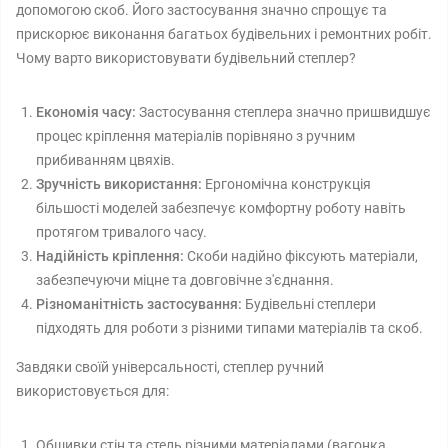
допомогою скоб. Його застосування значно спрощує та
прискорює виконання багатьох будівельних і ремонтних робіт.
Чому варто використовувати будівельний степлер?
Економія часу:
Застосування степлера значно пришвидшує
процес кріплення матеріалів порівняно з ручним
прибиванням цвяхів.
Зручність використання:
Ергономічна конструкція
більшості моделей забезпечує комфортну роботу навіть
протягом тривалого часу.
Надійність кріплення:
Скоби надійно фіксують матеріали,
забезпечуючи міцне та довговічне з'єднання.
Різноманітність застосування:
Будівельні степлери
підходять для роботи з різними типами матеріалів та скоб.
Завдяки своїй універсальності, степлер ручний
використовується для:
Обшивки стін та стель різними матеріалами (вагонка,