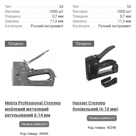
Тип:
53
Тип:
53
Фасовка:
1000 шт
Фасовка:
1000 шт
Товщина:
0,7 мм
Товщина:
0,7 мм
Ширина:
11,3 мм
Ширина:
11,3 мм
Категорія:
Ручний інструмент
Категорія:
Ручний інструмент
Продано
Продано
Matrix Professional Степлер
Haisser Степлер
меблевий металевий
будівельний (6-10 мм)
регульований 6-14 мм
Немає в наявності
Немає в наявності
Код товару: 40248
Код товару: 44445