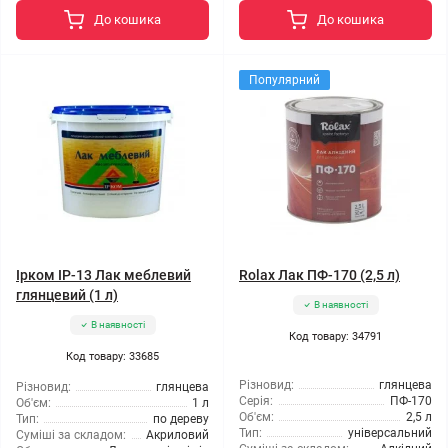
До кошика
До кошика
Популярний
Ірком ІР-13 Лак меблевий
Rolax Лак ПФ-170 (2,5 л)
глянцевий (1 л)
В наявності
В наявності
Код товару: 34791
Код товару: 33685
Різновид:
глянцева
Різновид:
глянцева
Серія:
ПФ-170
Об'єм:
1 л
Об'єм:
2,5 л
Тип:
по дереву
Тип:
універсальний
Суміші за складом:
Акриловий