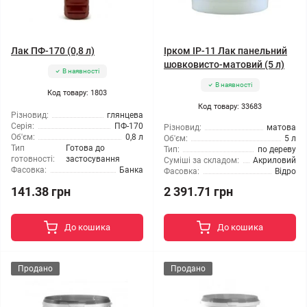
Лак ПФ-170 (0,8 л)
Ірком ІР-11 Лак панельний
шовковисто-матовий (5 л)
В наявності
В наявності
Код товару: 1803
Код товару: 33683
Різновид:
глянцева
Серія:
ПФ-170
Різновид:
матова
Об'єм:
0,8 л
Об'єм:
5 л
Тип
Готова до
Тип:
по дереву
готовності:
застосування
Суміші за складом:
Акриловий
Фасовка:
Банка
Фасовка:
Відро
141.38 грн
2 391.71 грн
До кошика
До кошика
Продано
Продано