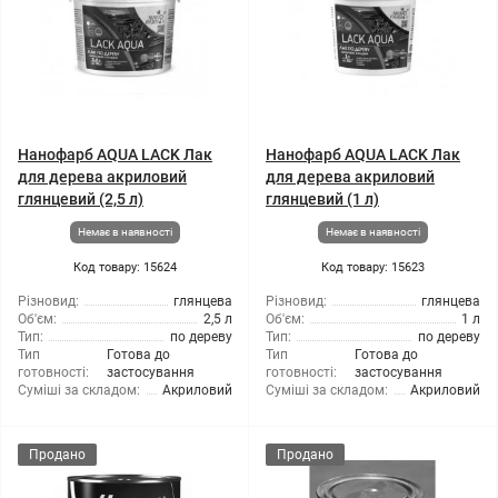
Нанофарб AQUA LACK Лак
Нанофарб AQUA LACK Лак
для дерева акриловий
для дерева акриловий
глянцевий (2,5 л)
глянцевий (1 л)
Немає в наявності
Немає в наявності
Код товару: 15624
Код товару: 15623
Різновид:
глянцева
Різновид:
глянцева
Об'єм:
2,5 л
Об'єм:
1 л
Тип:
по дереву
Тип:
по дереву
Тип
Готова до
Тип
Готова до
готовності:
застосування
готовності:
застосування
Суміші за складом:
Акриловий
Суміші за складом:
Акриловий
Продано
Продано