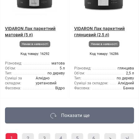
VIDARON Лак паркетний
VIDARON Лак паркетний
матовий (5 л)
глянцевий (2,5 л)
Немає в наявності
Немає в наявності
Код товару: 16292
Код товару: 16286
Різновид:
матова
Об'єм:
5 л
Різновид:
глянцева
Тип:
по дереву
Об'єм:
2,5 л
Суміші за
Алкідно
Тип:
по дереву
складом:
уретановий
Суміші за складом:
Алкідний
Фасовка:
Відро
Фасовка:
Банка
Показати ще
1
2
3
4
5
6
>
>|