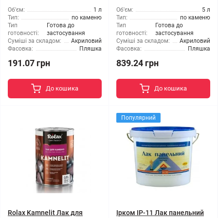
Об'єм:
1 л
Об'єм:
5 л
Тип:
по каменю
Тип:
по каменю
Тип
Готова до
Тип
Готова до
готовності:
застосування
готовності:
застосування
Суміші за складом:
Акриловий
Суміші за складом:
Акриловий
Фасовка:
Пляшка
Фасовка:
Пляшка
191.07 грн
839.24 грн
До кошика
До кошика
Популярний
Rolax Kamnelit Лак для
Ірком ІР-11 Лак панельний