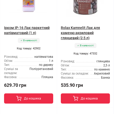
Ірком ІР-16 Лак паркетний
Rolax Kamnelit Лак для
напівматовий (1 л)
каменю акриловий
глянцевий (2,5 л)
В наявності
В наявності
Код товару: 42902
Код товару: 47332
Різновид:
напівматова
Об'єм:
1 л
Різновид:
глянцева
Тип:
по дереву
Об'єм:
2,5 л
Суміші за
Поліуретановий
Тип:
по каменю
складом:
Суміші за складом:
Акриловий
Фасовка:
Пляшка
Фасовка:
Банка
629.70 грн
535.90 грн
До кошика
До кошика