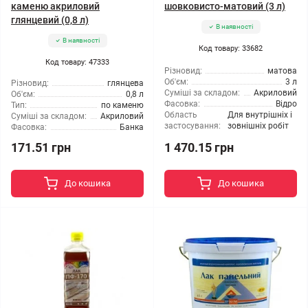
каменю акриловий
шовковисто-матовий (3 л)
глянцевий (0,8 л)
В наявності
В наявності
Код товару: 33682
Код товару: 47333
Різновид:
матова
Об'єм:
3 л
Різновид:
глянцева
Суміші за складом:
Акриловий
Об'єм:
0,8 л
Фасовка:
Відро
Тип:
по каменю
Область
Для внутрішніх і
Суміші за складом:
Акриловий
застосування:
зовнішніх робіт
Фасовка:
Банка
171.51 грн
1 470.15 грн
До кошика
До кошика