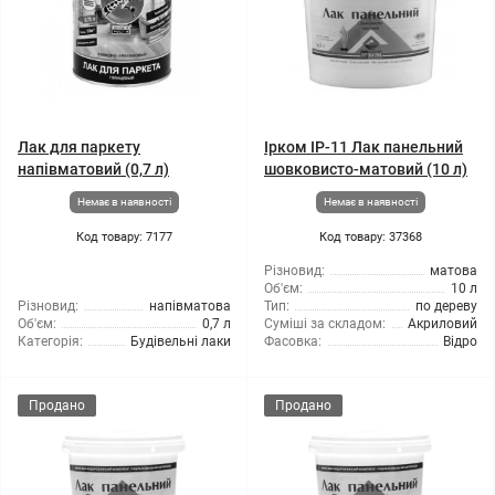
Лак для паркету
Ірком ІР-11 Лак панельний
напівматовий (0,7 л)
шовковисто-матовий (10 л)
Немає в наявності
Немає в наявності
Код товару: 7177
Код товару: 37368
Різновид:
матова
Об'єм:
10 л
Різновид:
напівматова
Тип:
по дереву
Об'єм:
0,7 л
Суміші за складом:
Акриловий
Категорія:
Будівельні лаки
Фасовка:
Відро
Продано
Продано