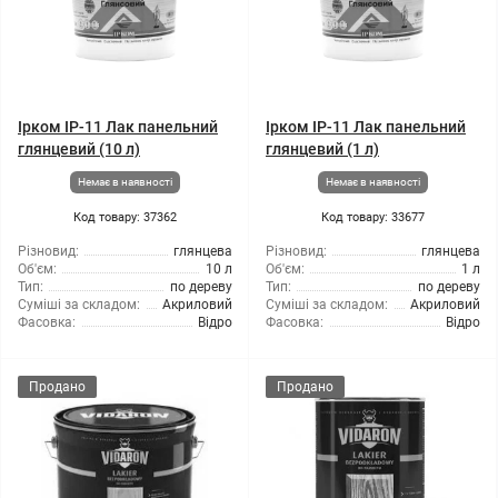
Ірком ІР-11 Лак панельний
Ірком ІР-11 Лак панельний
глянцевий (10 л)
глянцевий (1 л)
Немає в наявності
Немає в наявності
Код товару: 37362
Код товару: 33677
Різновид:
глянцева
Різновид:
глянцева
Об'єм:
10 л
Об'єм:
1 л
Тип:
по дереву
Тип:
по дереву
Суміші за складом:
Акриловий
Суміші за складом:
Акриловий
Фасовка:
Відро
Фасовка:
Відро
Продано
Продано