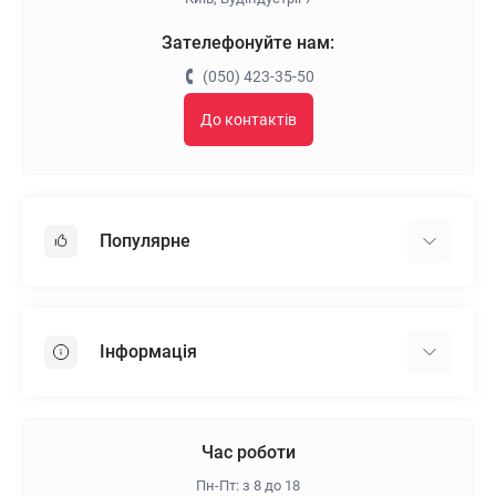
Зателефонуйте нам:
(050) 423-35-50
До контактів
Популярне
Гіпсокартон
OSB
Інформація
Пінопласт
Пінополістирол
Доставка
Мінеральна вата
Оплата
Час роботи
Клей для плитки
Контакти
Пн-Пт: з 8 до 18