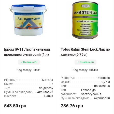
Ірком ІР-11 Лак панельний
Totus Rahm Stein Luck Лак по
шовковисто-матовий (1 л)
каменю (0,75 л)
В наявності
В наявності
Код товару: 33681
Код товару: 104483
Різновид:
глянцева
Різновид:
матова
Об'єм:
0,75 л
Об'єм:
1 л
Тип:
по каменю
Тип:
по дереву
Тип
Готова до
Суміші за складом:
Акриловий
готовності:
застосування
Фасовка:
Банка
Суміші за складом:
Акриловий
543.50 грн
236.76 грн