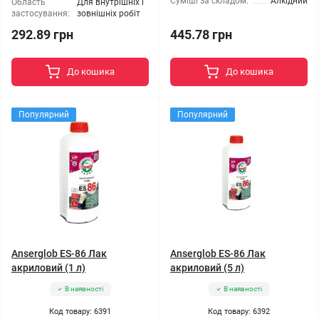
Суміші за складом:
Алкідний
Область
Для внутрішніх і
застосування:
зовнішніх робіт
292.89 грн
445.78 грн
До кошика
До кошика
Популярний
Популярний
Anserglob ES-86 Лак
Anserglob ES-86 Лак
акриловий (1 л)
акриловий (5 л)
В наявності
В наявності
Код товару: 6391
Код товару: 6392