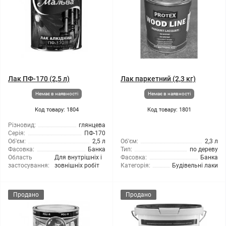
Лак ПФ-170 (2,5 л)
Лак паркетний (2,3 кг)
Немає в наявності
Немає в наявності
Код товару: 1804
Код товару: 1801
Різновид:
глянцева
Серія:
ПФ-170
Об'єм:
2,5 л
Об'єм:
2,3 л
Фасовка:
Банка
Тип:
по дереву
Область
Для внутрішніх і
Фасовка:
Банка
застосування:
зовнішніх робіт
Категорія:
Будівельні лаки
Продано
Продано