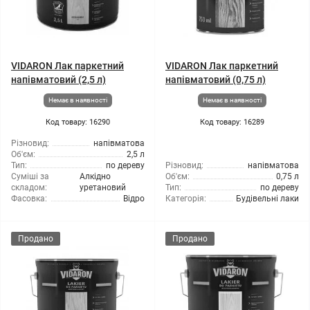
VIDARON Лак паркетний
VIDARON Лак паркетний
напівматовий (2,5 л)
напівматовий (0,75 л)
Немає в наявності
Немає в наявності
Код товару: 16290
Код товару: 16289
Різновид:
напівматова
Об'єм:
2,5 л
Тип:
по дереву
Різновид:
напівматова
Суміші за
Алкідно
Об'єм:
0,75 л
складом:
уретановий
Тип:
по дереву
Фасовка:
Відро
Категорія:
Будівельні лаки
Продано
Продано