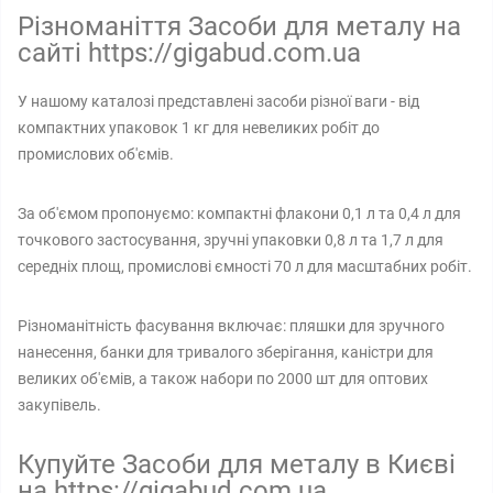
Різноманіття Засоби для металу на
сайті https://gigabud.com.ua
У нашому каталозі представлені засоби різної ваги - від
компактних упаковок 1 кг для невеликих робіт до
промислових об'ємів.
За об'ємом пропонуємо: компактні флакони 0,1 л та 0,4 л для
точкового застосування, зручні упаковки 0,8 л та 1,7 л для
середніх площ, промислові ємності 70 л для масштабних робіт.
Різноманітність фасування включає: пляшки для зручного
нанесення, банки для тривалого зберігання, каністри для
великих об'ємів, а також набори по 2000 шт для оптових
закупівель.
Купуйте Засоби для металу в Києві
на https://gigabud.com.ua