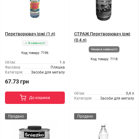
Перетворювач іржі (1 л)
СТРАЖ Перетворювач іржі
(0,4 л)
В наявності
Немає в наявності
Код товару: 7196
Код товару: 7118
Об'єм:
1 л
Фасовка:
Пляшка
Категорія:
Засоби для металу
67.73 грн
Об'єм:
0,4 л
До кошика
Категорія:
Засоби для металу
Продано
Продано