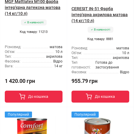
MGF Mattlatex М100 фарба
інтер'єрна латексна матова
CERESIT IN-51 Фарба
(14 кг/10 л)
інтер'єрна акрилова матова
(14 кг/10 л)
В наявності
В наявності
Код товару: 11213
Код товару: 8881
Різновид:
матова
Різновид:
матова
Об'єм:
10 л
Об'єм:
10 л
Тип:
акрилова
Тип:
акрилова
Фасовка:
Відро
Тип
Готова до
Вага:
14 кг
готовності:
застосування
Фасовка:
Відро
1 420.00 грн
955.79 грн
До кошика
До кошика
Популярний
Популярний