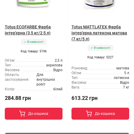
Totus ECOFARBE Фарба
Totus MATTLATEX Фарба
інтер'єрна (3,5 кг/2,5 л)
інтер'єрна латексна матова
(7 кг/5 л)
В наявності
В наявності
Код товару: 5196
Код товару: 5227
Об'єм:
2,5 л
Тип:
акрилова
Різновид:
матова
Фасовка:
Відро
Об'єм:
5 л
Область
Для
Тип:
латексна
застосування:
внутрішніх
Фасовка:
Відро
робіт
Вага:
7 кг
Колір:
білий
284.88 грн
613.22 грн
До кошика
До кошика