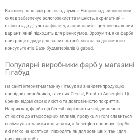
Важливу роль відіграє склад суміші. Наприклад, силіконовий
склад забезпечує вологозахист та міцність, акрилатний –
стійкість до дії ультрафіолету, а акриловий – це універсальний
варіант, який підходить для різних умов. Зрозуміти, яка фарба
найкраще підійде для ваших потреб, можна за допомогою
консультантів Бази будматеріалів Gigabud.
Популярні виробники фарб у магазині
Гігабуд
На сайті інтернет-магазину Гігабуд ви знайдете продукцію
провідних виробників, таких як Ceresit, Front та Anserglob. Ці
бренди відомі своєю якістю та довговічністю покриттів.
Наприклад, фарба від Ceresit відрізняється підвищеною
стійкістю до атмосферних впливів, продукція Front славиться
своїми унікальними кольорами, а Anserglob пропонує фарби,
які легко наносяться і підходять як для зовнішніх, так і для
внутрішніх робіт.