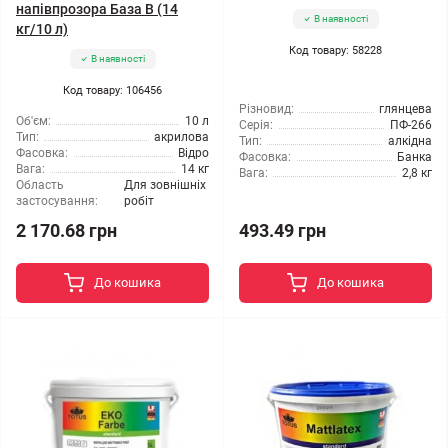
напівпрозора База В (14
В наявності
кг/10 л)
Код товару: 58228
В наявності
Код товару: 106456
Різновид:
глянцева
Об'єм:
10 л
Серія:
ПФ-266
Тип:
акрилова
Тип:
алкідна
Фасовка:
Відро
Фасовка:
Банка
Вага:
14 кг
Вага:
2,8 кг
Область
Для зовнішніх
застосування:
робіт
2 170.68 грн
493.49 грн
До кошика
До кошика