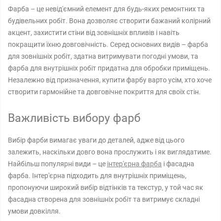
Фарба – це невід'ємний елемент для будь-яких ремонтних та
будівельних робіт. Вона дозволяє створити бажаний колірний
акцент, захистити стіни від зовнішніх впливів і навіть
покращити їхню довговічність. Серед основних видів – фарба
для зовнішніх робіт, здатна витримувати погодні умови, та
фарба для внутрішніх робіт придатна для обробки приміщень.
Незалежно від призначення, купити фарбу варто усім, хто хоче
створити гармонійне та довговічне покриття для своїх стін.
Важливість вибору фарб
Вибір фарби вимагає уваги до деталей, адже від цього
залежить, наскільки довго вона прослужить і як виглядатиме.
Найбільш популярні види – це
інтер'єрна фарба
і фасадна
фарба. Інтер'єрна підходить для внутрішніх приміщень,
пропонуючи широкий вибір відтінків та текстур, у той час як
фасадна створена для зовнішніх робіт та витримує складні
умови довкілля.