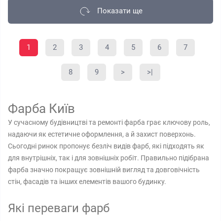
Показати ще
1
2
3
4
5
6
7
8
9
>
>|
Фарба Київ
У сучасному будівництві та ремонті фарба грає ключову роль,
надаючи як естетичне оформлення, а й захист поверхонь.
Сьогодні ринок пропонує безліч видів фарб, які підходять як
для внутрішніх, так і для зовнішніх робіт. Правильно підібрана
фарба значно покращує зовнішній вигляд та довговічність
стін, фасадів та інших елементів вашого будинку.
Які переваги фарб