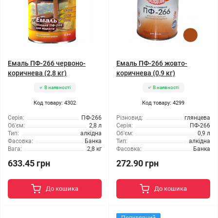
Емаль ПФ-266 червоно-
Емаль ПФ-266 жовто-
коричнева (2,8 кг)
коричнева (0,9 кг)
В наявності
В наявності
Код товару: 4302
Код товару: 4299
Серія:
ПФ-266
Різновид:
глянцева
Об'єм:
2,8 л
Серія:
ПФ-266
Тип:
алкідна
Об'єм:
0,9 л
Фасовка:
Банка
Тип:
алкідна
Вага:
2,8 кг
Фасовка:
Банка
633.45 грн
272.90 грн
До кошика
До кошика