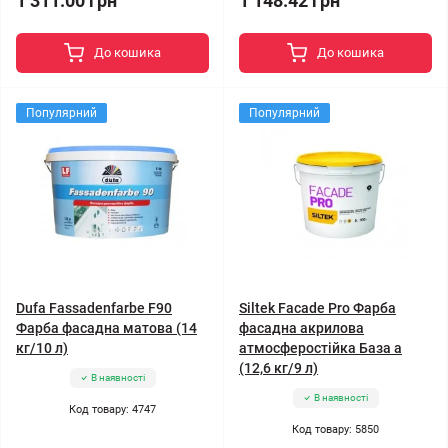
1 311.00 грн
1 148.42 грн
До кошика
До кошика
Популярний
Популярний
Dufa Fassadenfarbe F90
Siltek Facade Pro Фарба
Фарба фасадна матова (14
фасадна акрилова
кг/10 л)
атмосферостійка База а
(12,6 кг/9 л)
В наявності
В наявності
Код товару: 4747
Код товару: 5850