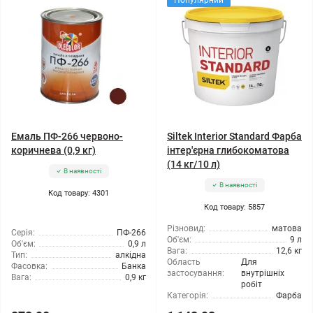
Популярний
Емаль ПФ-266 червоно-
Siltek Interior Standard Фарба
коричнева (0,9 кг)
інтер'єрна глибокоматова
(14 кг/10 л)
В наявності
В наявності
Код товару: 4301
Код товару: 5857
Різновид:
матова
Серія:
ПФ-266
Об'єм:
9 л
Об'єм:
0,9 л
Вага:
12,6 кг
Тип:
алкідна
Область
Для
Фасовка:
Банка
застосування:
внутрішніх
Вага:
0,9 кг
робіт
Категорія:
Фарба