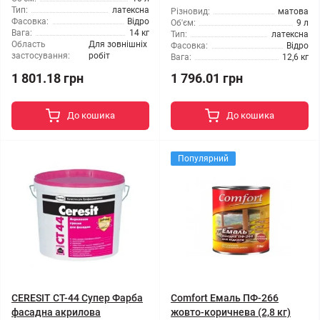
Тип:
латексна
Різновид:
матова
Фасовка:
Відро
Об'єм:
9 л
Вага:
14 кг
Тип:
латексна
Область
Для зовнішніх
Фасовка:
Відро
застосування:
робіт
Вага:
12,6 кг
1 801.18 грн
1 796.01 грн
До кошика
До кошика
Популярний
CERESIT CT-44 Супер Фарба
Comfort Емаль ПФ-266
фасадна акрилова
жовто-коричнева (2,8 кг)