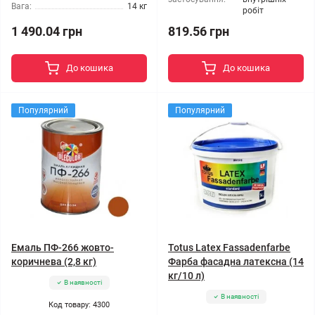
Вага:
14 кг
робіт
1 490.04 грн
819.56 грн
До кошика
До кошика
Популярний
Популярний
Емаль ПФ-266 жовто-
Totus Latex Fassadenfarbe
коричнева (2,8 кг)
Фарба фасадна латексна (14
кг/10 л)
В наявності
В наявності
Код товару: 4300