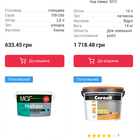
Код товару: 5212
Різновид:
глянцева
Об'єм:
10 л
Серія:
ПФ-266
Тип:
латексна
Об'єм:
2,8 л
Фасовка:
Відро
Тип:
алкідна
Вага:
14 кг
Фасовка:
Банка
Область
Для зовнішніх
застосування:
робіт
633.45 грн
1 718.48 грн
До кошика
До кошика
Популярний
Популярний
1