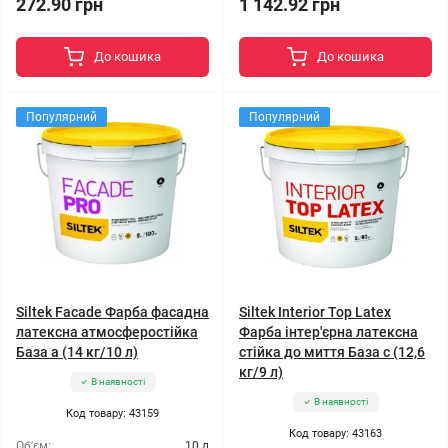
272.90 грн
1 142.92 грн
До кошика
До кошика
Популярний
Популярний
Siltek Facade Фарба фасадна
Siltek Interior Top Latex
латексна атмосферостійка
Фарба інтер'єрна латексна
База а (14 кг/10 л)
стійка до миття База c (12,6
кг/9 л)
В наявності
В наявності
Код товару: 43159
Код товару: 43163
Об'єм:
10 л