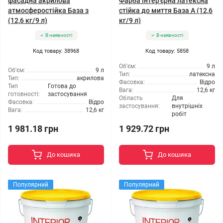
фасадна акрилова
Фарба інтер'єрна латексна
атмосферостійка База з
стійка до миття База А (12,6
(12,6 кг/9 л)
кг/9 л)
В наявності
В наявності
Код товару: 38968
Код товару: 5858
Об'єм:
9 л
Об'єм:
9 л
Тип:
латексна
Тип:
акрилова
Фасовка:
Відро
Тип
Готова до
Вага:
12,6 кг
готовності:
застосування
Область
Для
Фасовка:
Відро
застосування:
внутрішніх
Вага:
12,6 кг
робіт
1 981.18 грн
1 929.72 грн
До кошика
До кошика
Популярний
Популярний