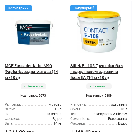
Популярний
Популярний
MGF Fassadenfarbe М90
Siltek E - 105 Грунт-фарба з
Фарба фасадна матова (14
кварц. піском адгезійна
кг/10 л)
База ЕА (14 кг/10 л)
В наявності
В наявності
Код товару: 8273
Код товару: 5109
Різновид:
матова
Різновид:
адгезійна
Об'єм:
10 л
Об'єм:
10 л
Тип:
латексна
Тип:
з кварцовим піском
Фасовка:
Відро
Сезонність:
Всесезонна
Вага:
14 кг
Фасовка:
Відро