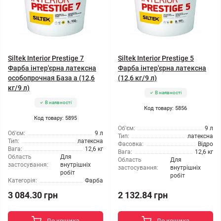
Siltek Interior Prestige 7
Siltek Interior Prestige 5
Фарба інтер'єрна латексна
Фарба інтер'єрна латексна
особопрочная База а (12,6
(12,6 кг/9 л)
кг/9 л)
В наявності
В наявності
Код товару: 5856
Код товару: 5895
Об'єм:
9 л
Об'єм:
9 л
Тип:
латексна
Тип:
латексна
Фасовка:
Відро
Вага:
12,6 кг
Вага:
12,6 кг
Область
Для
Область
Для
застосування:
внутрішніх
застосування:
внутрішніх
робіт
робіт
Категорія:
Фарба
3 084.30 грн
2 132.84 грн
До кошика
До кошика