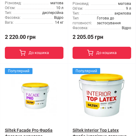
Різновид:
матова
Різновид:
матова
Об'єм:
10 л
Об'єм:
9 л
Тип:
дисперсійна
Тип:
акрилова
Фасовка:
Відро
Тип
Готова до
Вага:
14 кг
готовності:
застосування
Фасовка:
Відро
2 220.00 грн
2 205.05 грн
До кошика
До кошика
Популярний
Популярний
Siltek Facade Pro Фарба
Siltek Interior Top Latex