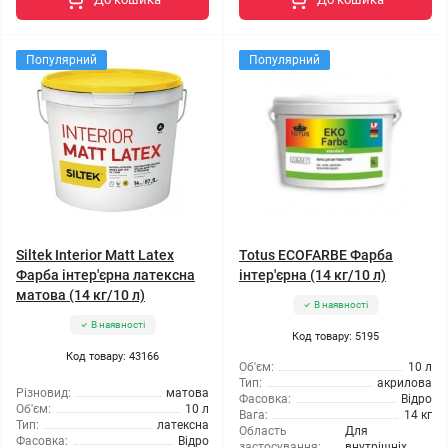
Популярний
Популярний
Siltek Interior Matt Latex
Totus ECOFARBE Фарба
Фарба інтер'єрна латексна
інтер'єрна (14 кг/10 л)
матова (14 кг/10 л)
В наявності
В наявності
Код товару: 5195
Код товару: 43166
Об'єм:
10 л
Тип:
акрилова
Різновид:
матова
Фасовка:
Відро
Об'єм:
10 л
Вага:
14 кг
Тип:
латексна
Область
Для
Фасовка:
Відро
застосування:
внутрішніх