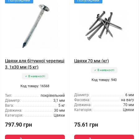
Популярний
Популярний
Цвяхи для бітумної черепиці
Цвяхи 70 мм (кг)
3, 1x30 мм (5 кг)
В наявності
В наявності
Код товару: 940
Код товару: 16568
Діаметр:
6 мм
Тип:
покрівельний
Фасовка:
на вагу
Діаметр:
3,1 мм
Довжина:
70 мм
Вага:
5 кг
Категорія:
Цвяхи
Довжина:
30 мм
Категорія:
Цвяхи
797.90 грн
75.61 грн