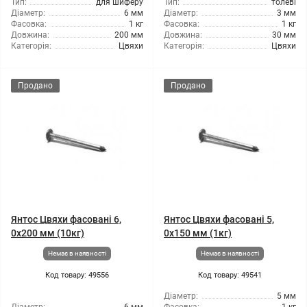
Тип:
для шиферу
Тип:
толеві
Діаметр:
6 мм
Діаметр:
3 мм
Фасовка:
1 кг
Фасовка:
1 кг
Довжина:
200 мм
Довжина:
30 мм
Категорія:
Цвяхи
Категорія:
Цвяхи
Продано
Продано
Янтос Цвяхи фасовані 6,
Янтос Цвяхи фасовані 5,
0x200 мм (10кг)
0x150 мм (1кг)
Немає в наявності
Немає в наявності
Код товару: 49556
Код товару: 49541
Діаметр:
5 мм