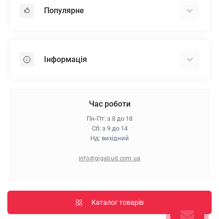
Популярне
Гіпсокартон
OSB
Інформація
Пінопласт
Пінополістирол
Доставка
Мінеральна вата
Оплата
Час роботи
Клей для плитки
Контакти
Пн-Пт: з 8 до 18
Гарантія та повернення
Сб: з 9 до 14
Нд: вихідний
Про магазин
Політика конфіденційності
info@gigabud.com.ua
Відгуки
Блог
Карта сайту
Каталог товарів
Виробники