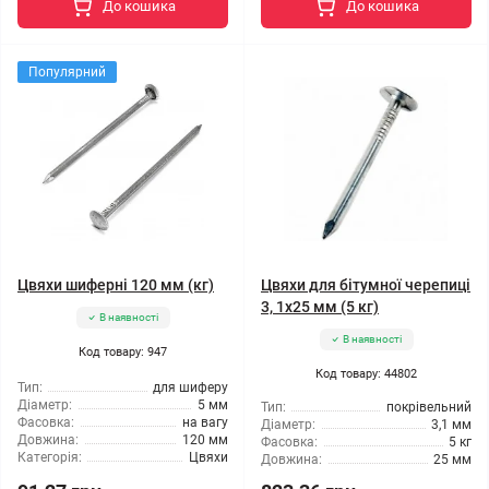
До кошика
До кошика
Популярний
Цвяхи шиферні 120 мм (кг)
Цвяхи для бітумної черепиці
3, 1x25 мм (5 кг)
В наявності
В наявності
Код товару: 947
Код товару: 44802
Тип:
для шиферу
Діаметр:
5 мм
Тип:
покрівельний
Фасовка:
на вагу
Діаметр:
3,1 мм
Довжина:
120 мм
Фасовка:
5 кг
Категорія:
Цвяхи
Довжина:
25 мм