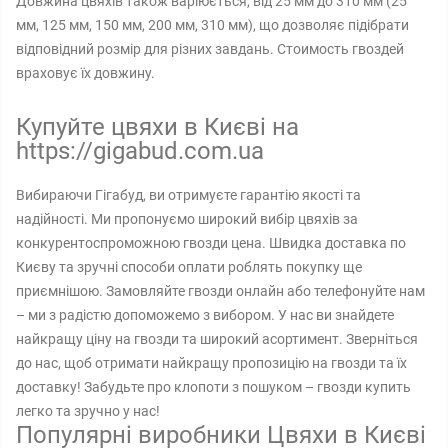
Довжина цвяхів також варіюється, від 25 мм до 310 мм (25
мм, 125 мм, 150 мм, 200 мм, 310 мм), що дозволяє підібрати
відповідний розмір для різних завдань. Стоимость гвоздей
враховує їх довжину.
Купуйте цвяхи в Києві на
https://gigabud.com.ua
Вибираючи Гігабуд, ви отримуєте гарантію якості та
надійності. Ми пропонуємо широкий вибір цвяхів за
конкурентоспроможною гвозди цена. Швидка доставка по
Києву та зручні способи оплати роблять покупку ще
приємнішою. Замовляйте гвозди онлайн або телефонуйте нам
– ми з радістю допоможемо з вибором. У нас ви знайдете
найкращу ціну на гвозди та широкий асортимент. Зверніться
до нас, щоб отримати найкращу пропозицію на гвозди та їх
доставку! Забудьте про клопоти з пошуком – гвозди купить
легко та зручно у нас!
Популярні виробники Цвяхи в Києві