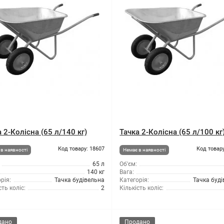
 2-Колісна (65 л/140 кг)
Тачка 2-Колісна (65 л/100 кг
Код товару: 18607
Код товару
в наявності
Немає в наявності
65 л
Об'єм:
140 кг
Вага:
рія:
Тачка будівельна
Категорія:
Тачка буд
сть коліс:
2
Кількість коліс:
дано
Продано