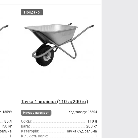
Продано
)
Тачка 1-колісна (110 л/200 кг)
: 18599
Код товару: 18604
Немає в наявності
85 л
Об'єм:
110 л
150 кг
Вага:
200 кг
івельна
Категорія:
Тачка будівельна
1
Кількість коліс:
1