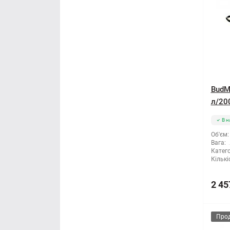
BudMo
л/200
В н
Об'єм:
Вага:
Катего
Кількі
2 45
Про