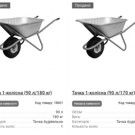
дано
Продано
 1-колісна (90 л/180 кг)
Тачка 1-колісна (90 л/170 кг
Код товару: 18601
Код товару
в наявності
Немає в наявності
90 л
Об'єм:
180 кг
Вага:
рія:
Тачка будівельна
Категорія:
Тачка буд
сть коліс:
1
Кількість коліс: