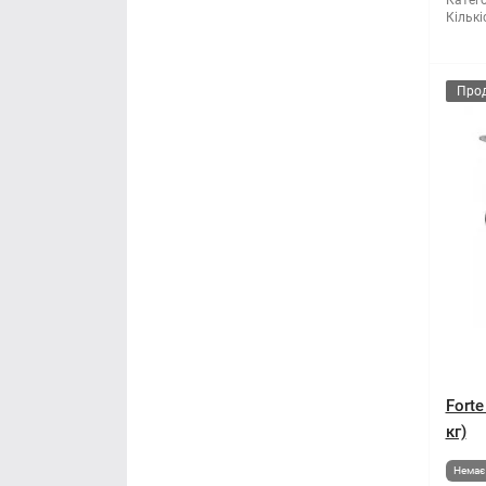
Катего
Кількі
Про
Forte
кг)
Немає 