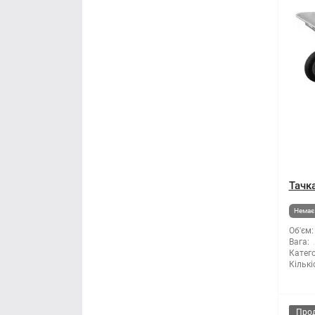
Тачка
Немає 
Об'єм:
Вага:
Катего
Кількі
Про