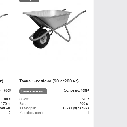
г)
Тачка 1-колісна (90 л/200 кг)
: 18605
Код товару: 18597
Немає в наявності
100 л
Об'єм:
90 л
170 кг
Вага:
200 кг
івельна
Категорія:
Тачка будівельна
2
Кількість коліс:
1