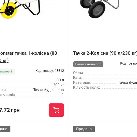
nster тачка 1-колісна (80
Тачка 2-Колісна (90 л/230 кг
 кг)
Код товару
Немає в наявності
Код товару: 18612
аявності
Об'єм:
Вага:
80 л
Категорія:
Тачка буд
200 кг
Кількість коліс:
рія:
Тачка будівельна
сть коліс:
1
7.72 грн
дано
Продано