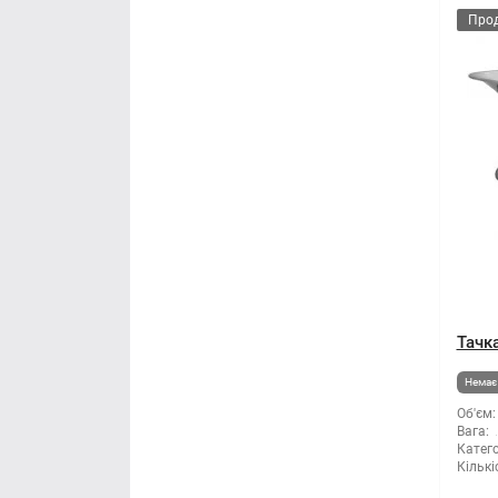
Про
Тачка
Немає 
Об'єм:
Вага:
Катего
Кількі