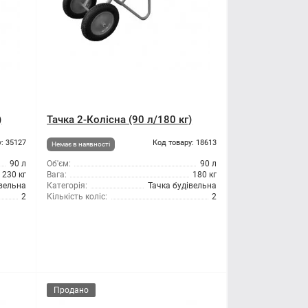
)
Тачка 2-Колісна (90 л/180 кг)
: 35127
Код товару: 18613
Немає в наявності
90 л
Об'єм:
90 л
230 кг
Вага:
180 кг
івельна
Категорія:
Тачка будівельна
2
Кількість коліс:
2
Продано