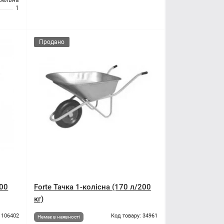
івельна
1
Продано
200
Forte Тачка 1-колісна (170 л/200
кг)
 106402
Код товару: 34961
Немає в наявності