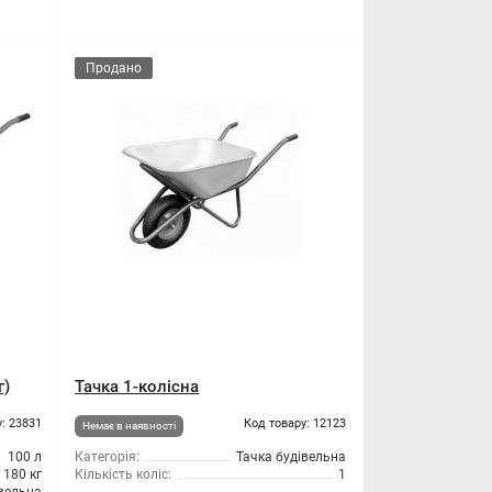
Продано
г)
Тачка 1-колісна
: 23831
Код товару: 12123
Немає в наявності
100 л
Категорія:
Тачка будівельна
180 кг
Кількість коліс:
1