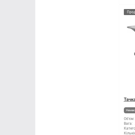
Про
Тачка
Немає 
Об'єм:
Вага:
Катего
Кількі