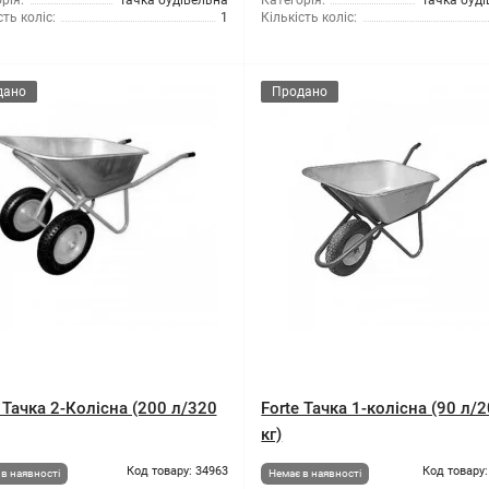
рія:
Тачка будівельна
Категорія:
Тачка буд
сть коліс:
1
Кількість коліс:
дано
Продано
 Тачка 2-Колісна (200 л/320
Forte Тачка 1-колісна (90 л/
кг)
Код товару: 34963
Код товару:
в наявності
Немає в наявності