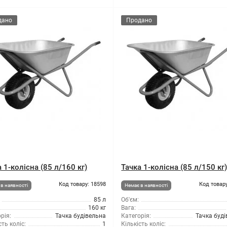
дано
Продано
 1-колісна (85 л/160 кг)
Тачка 1-колісна (85 л/150 кг
Код товару: 18598
Код товару
в наявності
Немає в наявності
85 л
Об'єм:
160 кг
Вага:
рія:
Тачка будівельна
Категорія:
Тачка буд
сть коліс:
1
Кількість коліс: