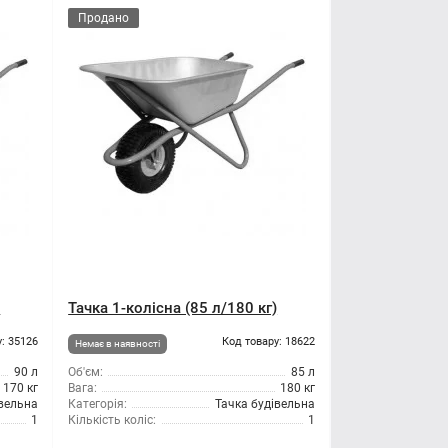
Продано
)
Тачка 1-колісна (85 л/180 кг)
: 35126
Код товару: 18622
Немає в наявності
90 л
Об'єм:
85 л
170 кг
Вага:
180 кг
івельна
Категорія:
Тачка будівельна
1
Кількість коліс:
1