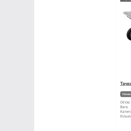
Тачка
Немає 
Об'єм:
Вага:
Катего
Кількі