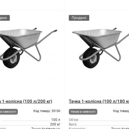
дано
Продано
 1-колісна (100 л/200 кг)
Тачка 1-колісна (100 л/180 к
Код товару: 35130
Код товару
в наявності
Немає в наявності
100 л
Об'єм:
200 кг
Вага: