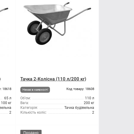
)
Тачка 2-Колісна (110 л/200 кг)
: 18618
Код товару: 18608
Немає в наявності
65 л
Об'єм:
110 л
100 кг
Вага:
200 кг
івельна
Категорія:
Тачка будівельна
2
Кількість коліс:
2
Продано