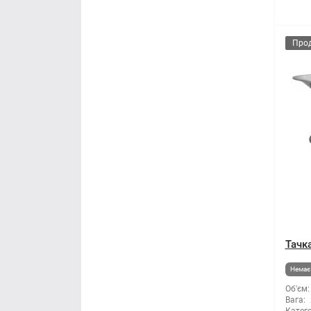
Про
Тачка
Немає 
Об'єм:
Вага: