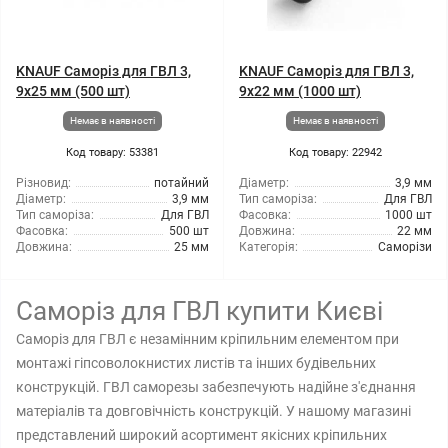
KNAUF Саморіз для ГВЛ 3,
KNAUF Саморіз для ГВЛ 3,
9x25 мм (500 шт)
9x22 мм (1000 шт)
Немає в наявності
Немає в наявності
Код товару: 53381
Код товару: 22942
Різновид:
потайний
Діаметр:
3,9 мм
Діаметр:
3,9 мм
Тип саморіза:
Для ГВЛ
Тип саморіза:
Для ГВЛ
Фасовка:
1000 шт
Фасовка:
500 шт
Довжина:
22 мм
Довжина:
25 мм
Категорія:
Саморізи
Саморіз для ГВЛ купити Києві
Саморіз для ГВЛ є незамінним кріпильним елементом при
монтажі гіпсоволокнистих листів та інших будівельних
конструкцій. ГВЛ саморезы забезпечують надійне з'єднання
матеріалів та довговічність конструкцій. У нашому магазині
представлений широкий асортимент якісних кріпильних