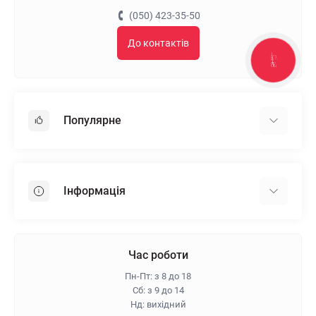
(050) 423-35-50
До контактів
КНОПКА
ЗВ'ЯЗКУ
Популярне
Гіпсокартон
OSB
Інформація
Пінопласт
Пінополістирол
Доставка
Мінеральна вата
Оплата
Час роботи
Клей для плитки
Контакти
Пн-Пт: з 8 до 18
Гарантія та повернення
Сб: з 9 до 14
Нд: вихідний
Про магазин