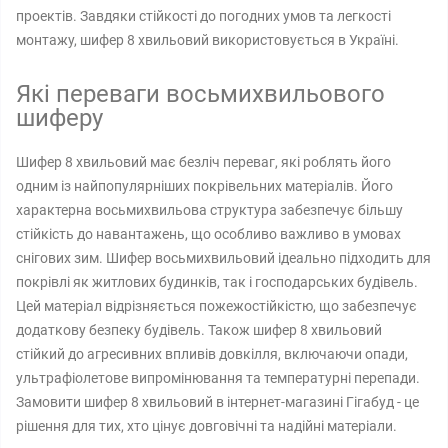
проектів. Завдяки стійкості до погодних умов та легкості
монтажу, шифер 8 хвильовий використовується в Україні.
Які переваги восьмихвильового
шиферу
Шифер 8 хвильовий має безліч переваг, які роблять його
одним із найпопулярніших покрівельних матеріалів. Його
характерна восьмихвильова структура забезпечує більшу
стійкість до навантажень, що особливо важливо в умовах
снігових зим. Шифер восьмихвильовий ідеально підходить для
покрівлі як житлових будинків, так і господарських будівель.
Цей матеріал відрізняється пожежостійкістю, що забезпечує
додаткову безпеку будівель. Також шифер 8 хвильовий
стійкий до агресивних впливів довкілля, включаючи опади,
ультрафіолетове випромінювання та температурні перепади.
Замовити шифер 8 хвильовий в інтернет-магазині Гігабуд - це
рішення для тих, хто цінує довговічні та надійні матеріали.