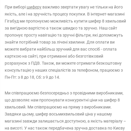
При виборі
шиферу
важливо звертати увагу не тільки на його
якість, але і на зручність процесу покупки. В інтернет-магазині
Гігабуд ми пропонуємо можливість купити шифер 8 хвильовий
за вигідною вартістю а також швидко та зручно. Наш сайт
пропонує просту навігацію та зручні фільтри, які допоможуть
знайти потрібний товар за лічені хвилини. Для оплати ви
можете вибрати найбільш зручний для вас спосіб - оплата
карткою на сайті, при отриманні або безготівковий
розрахунок з ПДВ. Також, ви можете отримати безкоштовну
консультацію у наших спеціалістів за телефоном, працюємо з
Пн-Пт: з 8 до 18, Сб: з 9 до 14.
Ми співпрацюємо безпосередньо з провідними виробниками,
що дозволяє нам пропонувати конкурентні ціни на шифер 8
хвильовий. Ми співпрацюємо на пряму з виробниками.
Завдяки цьому, шифер восьмихвильовий ціна у нашому
магазині завжди залишається доступною, а якість матеріалу –
на висоті. У нас також передбачена зручна доставка по Києву