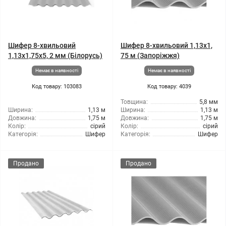
Шифер 8-хвильовий
Шифер 8-хвильовий 1,13x1,
1,13x1,75x5, 2 мм (Білорусь)
75 м (Запоріжжя)
Немає в наявності
Немає в наявності
Код товару: 103083
Код товару: 4039
Товщина:
5,8 мм
Ширина:
1,13 м
Ширина:
1,13 м
Довжина:
1,75 м
Довжина:
1,75 м
Колір:
сірий
Колір:
сірий
Категорія:
Шифер
Категорія:
Шифер
Продано
Продано