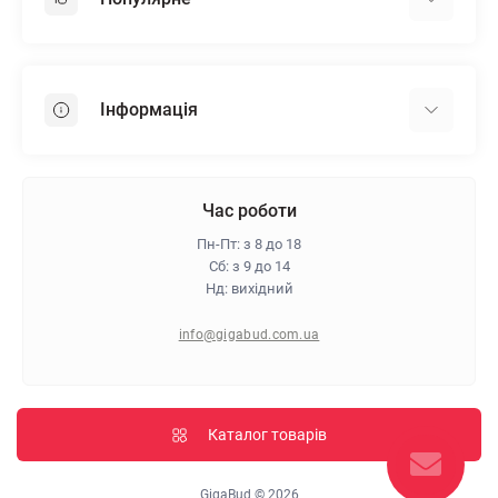
Гіпсокартон
OSB
Інформація
Пінопласт
Пінополістирол
Доставка
Мінеральна вата
Оплата
Час роботи
Клей для плитки
Контакти
Пн-Пт: з 8 до 18
Гарантія та повернення
Сб: з 9 до 14
Нд: вихідний
Про магазин
Політика конфіденційності
info@gigabud.com.ua
Відгуки
Блог
Карта сайту
Каталог товарів
Виробники
GigaBud © 2026