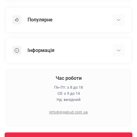
Популярне
Гіпсокартон
OSB
Інформація
Пінопласт
Пінополістирол
Доставка
Мінеральна вата
Оплата
Час роботи
Клей для плитки
Контакти
Пн-Пт: з 8 до 18
Гарантія та повернення
Сб: з 9 до 14
Нд: вихідний
Про магазин
Політика конфіденційності
info@gigabud.com.ua
Відгуки
Блог
Карта сайту